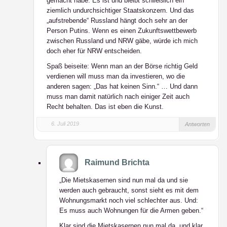
gemacht habe. Es ist und bleibt schließlich ein
ziemlich undurchsichtiger Staatskonzern. Und das
„aufstrebende“ Russland hängt doch sehr an der
Person Putins. Wenn es einen Zukunftswettbewerb
zwischen Russland und NRW gäbe, würde ich mich
doch eher für NRW entscheiden.
Spaß beiseite: Wenn man an der Börse richtig Geld
verdienen will muss man da investieren, wo die
anderen sagen: „Das hat keinen Sinn.“ … Und dann
muss man damit natürlich nach einiger Zeit auch
Recht behalten. Das ist eben die Kunst.
6. Juli 2019
Antworten
Raimund Brichta
„Die Mietskasernen sind nun mal da und sie
werden auch gebraucht, sonst sieht es mit dem
Wohnungsmarkt noch viel schlechter aus. Und:
Es muss auch Wohnungen für die Armen geben.“
Klar sind die Mietskasernen nun mal da, und klar