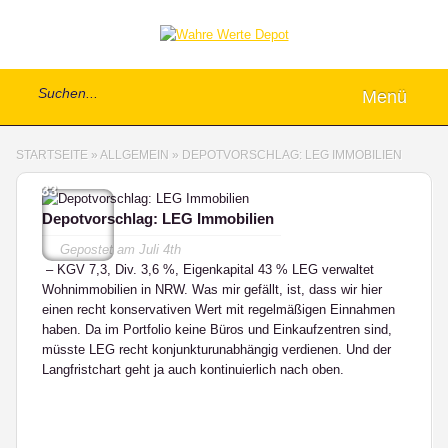
Menü
STARTSEITE
»
ALLGEMEIN
»
DEPOTVORSCHLAG: LEG IMMOBILIEN
33
Depotvorschlag: LEG Immobilien
Gepostet am
Juli 4th
– KGV 7,3, Div. 3,6 %, Eigenkapital 43 % LEG verwaltet
Wohnimmobilien in NRW. Was mir gefällt, ist, dass wir hier
einen recht konservativen Wert mit regelmäßigen Einnahmen
haben. Da im Portfolio keine Büros und Einkaufzentren sind,
müsste LEG recht konjunkturunabhängig verdienen. Und der
Langfristchart geht ja auch kontinuierlich nach oben.