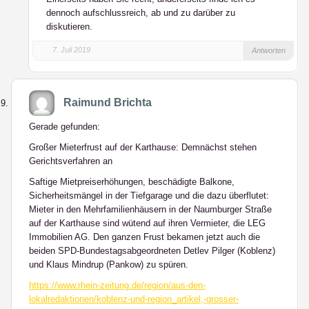
dennoch aufschlussreich, ab und zu darüber zu
diskutieren.
7. Juli 2019
Antworten
Raimund Brichta
Gerade gefunden:
Großer Mieterfrust auf der Karthause: Demnächst stehen
Gerichtsverfahren an
Saftige Mietpreiserhöhungen, beschädigte Balkone,
Sicherheitsmängel in der Tiefgarage und die dazu überflutet:
Mieter in den Mehrfamilienhäusern in der Naumburger Straße
auf der Karthause sind wütend auf ihren Vermieter, die LEG
Immobilien AG. Den ganzen Frust bekamen jetzt auch die
beiden SPD-Bundestagsabgeordneten Detlev Pilger (Koblenz)
und Klaus Mindrup (Pankow) zu spüren.
https://www.rhein-zeitung.de/region/aus-den-
lokalredaktionen/koblenz-und-region_artikel,-grosser-