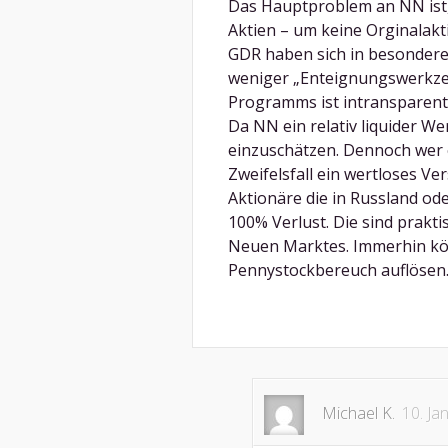
Das Hauptproblem an NN ist, 
Aktien – um keine Orginalak
GDR haben sich in besonderer
weniger „Enteignungswerkzeu
Programms ist intransparent
Da NN ein relativ liquider Wert
einzuschätzen. Dennoch wer 
Zweifelsfall ein wertloses Ve
Aktionäre die in Russland o
100% Verlust. Die sind prakti
Neuen Marktes. Immerhin kö
Pennystockbereuch auflösen
Michael K.
10. Ja