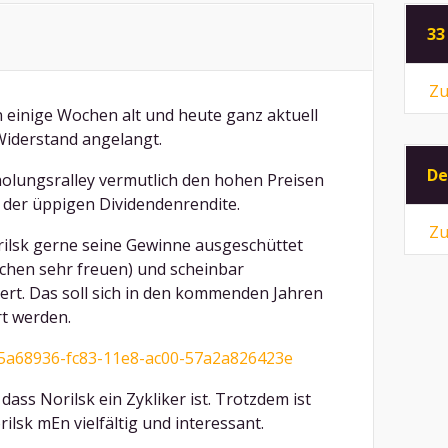
33
Zu
 einige Wochen alt und heute ganz aktuell
 Widerstand angelangt.
De
holungsralley vermutlich den hohen Preisen
 der üppigen Dividendenrendite.
Zu
rilsk gerne seine Gewinne ausgeschüttet
rchen sehr freuen) und scheinbar
iert. Das soll sich in den kommenden Jahren
rt werden.
c5a68936-fc83-11e8-ac00-57a2a826423e
 dass Norilsk ein Zykliker ist. Trotzdem ist
ilsk mEn vielfältig und interessant.