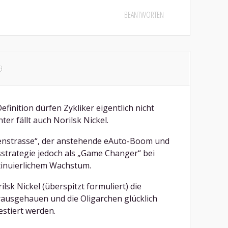
BEANTWORTEN
9
inition dürfen Zykliker eigentlich nicht
r fällt auch Norilsk Nickel.
idenstrasse“, der anstehende eAuto-Boom und
trategie jedoch als „Game Changer“ bei
ntinuierlichem Wachstum.
lsk Nickel (überspitzt formuliert) die
rausgehauen und die Oligarchen glücklich
vestiert werden.