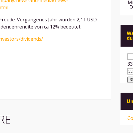
company/news-and-media/news-
Mi
"D
html
 Freude: Vergangenes Jahr wurden 2,11 USD
An
de
videndenrendite von ca 12% bedeutet:
di
Wa
du
nvestors/dividends/
Mi
"F
Me
Su
na
An
33
ps
ei
Mi
Sp
mü
Mi
Un
vo
ni
RE
Co