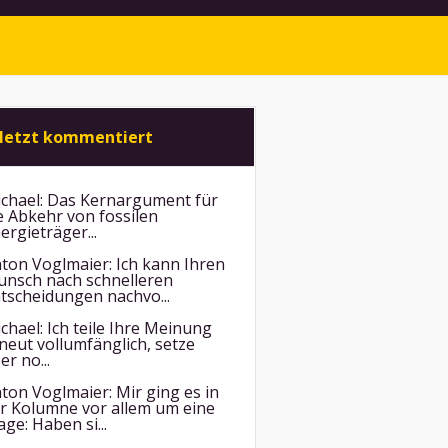
letzt kommentiert
chael:
Das Kernargument für
e Abkehr von fossilen
ergieträger...
ton Voglmaier:
Ich kann Ihren
nsch nach schnelleren
tscheidungen nachvo...
chael:
Ich teile Ihre Meinung
neut vollumfänglich, setze
er no...
ton Voglmaier:
Mir ging es in
r Kolumne vor allem um eine
age: Haben si...