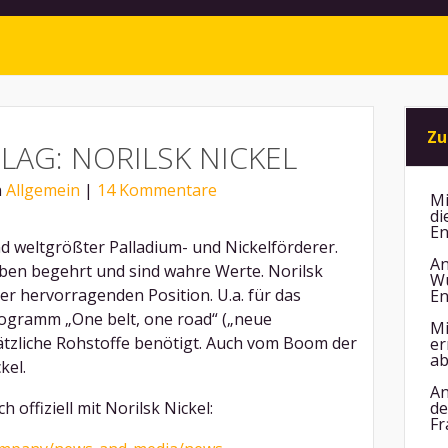
Zu
AG: NORILSK NICKEL
n
Allgemein
|
14 Kommentare
Mi
di
En
d weltgrößter Palladium- und Nickelförderer.
An
iben begehrt und sind wahre Werte. Norilsk
Wu
iner hervorragenden Position. U.a. für das
En
rogramm „One belt, one road“ („neue
Mi
ätzliche Rohstoffe benötigt. Auch vom Boom der
er
ab
kel.
An
 offiziell mit Norilsk Nickel:
de
Fr