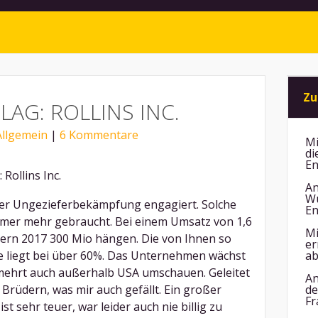
Zu
AG: ROLLINS INC.
Allgemein
|
6 Kommentare
Mi
di
En
Rollins Inc.
An
Wu
i der Ungezieferbekämpfung engagiert. Solche
En
mer mehr gebraucht. Bei einem Umsatz von 1,6
Mi
uern 2017 300 Mio hängen. Die von Ihnen so
er
e liegt bei über 60%. Das Unternehmen wächst
ab
ermehrt auch außerhalb USA umschauen. Geleitet
An
 Brüdern, was mir auch gefällt. Ein großer
de
Fr
t sehr teuer, war leider auch nie billig zu