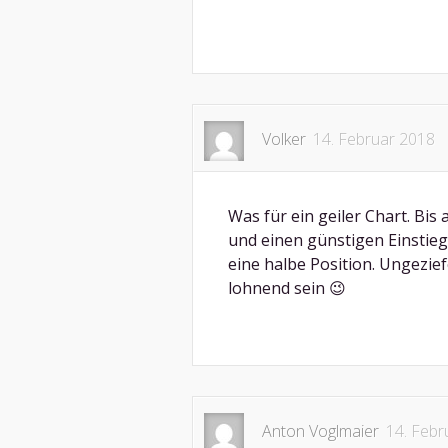
Volker
14. Februar 2018
Was für ein geiler Chart. Bis
und einen günstigen Einstiegs
eine halbe Position. Ungezie
lohnend sein 😉
Anton Voglmaier
14. Febr