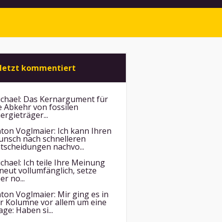
letzt kommentiert
chael:
Das Kernargument für
e Abkehr von fossilen
ergieträger...
ton Voglmaier:
Ich kann Ihren
nsch nach schnelleren
tscheidungen nachvo...
chael:
Ich teile Ihre Meinung
neut vollumfänglich, setze
er no...
ton Voglmaier:
Mir ging es in
r Kolumne vor allem um eine
age: Haben si...