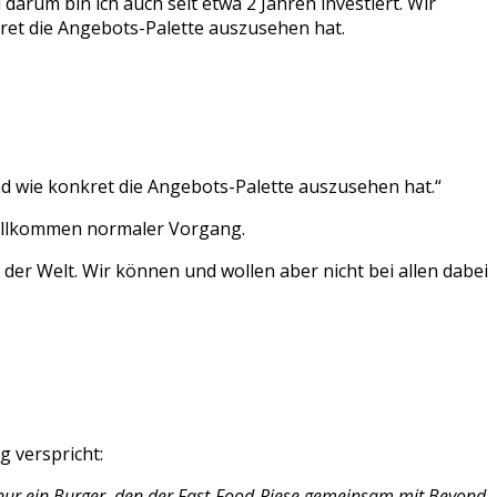
 darum bin ich auch seit etwa 2 Jahren investiert. Wir
ret die Angebots-Palette auszusehen hat.
d wie konkret die Angebots-Palette auszusehen hat.“
 vollkommen normaler Vorgang.
 der Welt. Wir können und wollen aber nicht bei allen dabei
g verspricht:
 nur ein Burger, den der Fast-Food-Riese gemeinsam mit Beyond