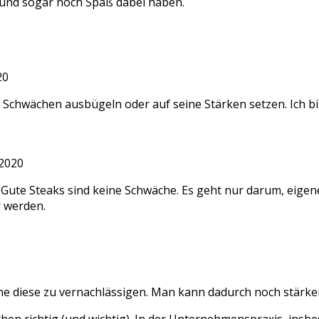
n und sogar noch Spaß dabei haben.
20
e Schwächen ausbügeln oder auf seine Stärken setzen. Ich b
2020
ute Steaks sind keine Schwäche. Es geht nur darum, eigene
 werden.
ne diese zu vernachlässigen. Man kann dadurch noch stärke
ichen richtig (und wichtig). In der Unternehmenspraxis, ins