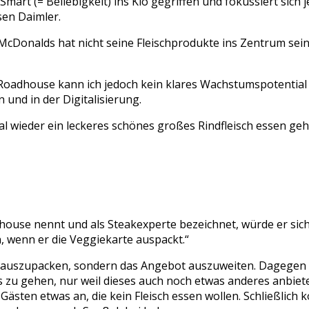
mart (= Beliebigkeit) ins Klo gegriffen und fokussiert sich 
en Daimler.
 McDonalds hat nicht seine Fleischprodukte ins Zentrum se
oadhouse kann ich jedoch kein klares Wachstumspotential me
 und in der Digitalisierung.
l wieder ein leckeres schönes großes Rindfleisch essen ge
house nennt und als Steakexperte bezeichnet, würde er sich
 wenn er die Veggiekarte auspackt.“
e auszupacken, sondern das Angebot auszuweiten. Dagegen h
s zu gehen, nur weil dieses auch noch etwas anderes anbiete
 Gästen etwas an, die kein Fleisch essen wollen. Schließlich 