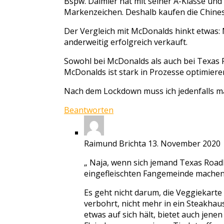
Bspw. Daimler hat mit seiner A-Klasse und S
Markenzeichen. Deshalb kaufen die Chines
Der Vergleich mit McDonalds hinkt etwas:
anderweitig erfolgreich verkauft.
Sowohl bei McDonalds als auch bei Texas R
McDonalds ist stark in Prozesse optimieren
Nach dem Lockdown muss ich jedenfalls ma
Beantworten
Raimund Brichta
13. November 2020
„ Naja, wenn sich jemand Texas Road
eingefleischten Fangemeinde machen,
Es geht nicht darum, die Veggiekart
verbohrt, nicht mehr in ein Steakhau
etwas auf sich hält, bietet auch jenen