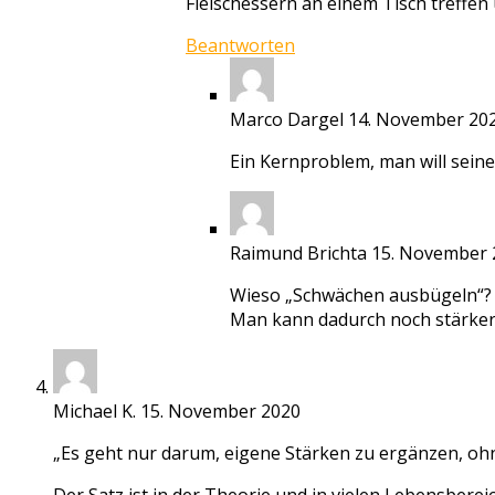
Fleischessern an einem Tisch treffe
Beantworten
Marco Dargel
14. November 20
Ein Kernproblem, man will sein
Raimund Brichta
15. November 
Wieso „Schwächen ausbügeln“? G
Man kann dadurch noch stärker
Michael K.
15. November 2020
„Es geht nur darum, eigene Stärken zu ergänzen, oh
Der Satz ist in der Theorie und in vielen Lebensbere