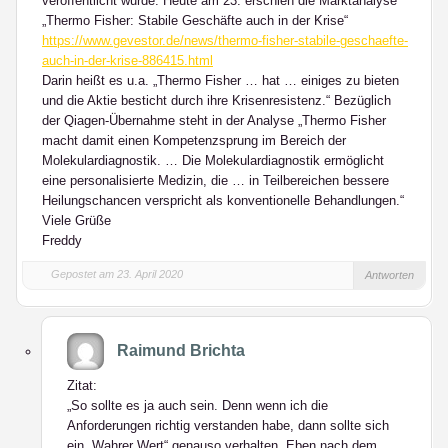
veröffentlicht wurde. Heute am 23. erschien die Marktanalyse
„Thermo Fisher: Stabile Geschäfte auch in der Krise“
https://www.gevestor.de/news/thermo-fisher-stabile-geschaefte-
auch-in-der-krise-886415.html
Darin heißt es u.a. „Thermo Fisher … hat … einiges zu bieten
und die Aktie besticht durch ihre Krisenresistenz.“ Bezüglich
der Qiagen-Übernahme steht in der Analyse „Thermo Fisher
macht damit einen Kompetenzsprung im Bereich der
Molekulardiagnostik. … Die Molekulardiagnostik ermöglicht
eine personalisierte Medizin, die … in Teilbereichen bessere
Heilungschancen verspricht als konventionelle Behandlungen.“
Viele Grüße
Freddy
Gepostet am 23. April 2020
Antworten
Raimund Brichta
Zitat:
„So sollte es ja auch sein. Denn wenn ich die
Anforderungen richtig verstanden habe, dann sollte sich
ein „Wahrer Wert“ genauso verhalten. Eben nach dem