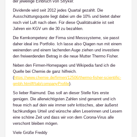
der jeweilige Einbruch von Stryker.
Dividende wird seit 2012 jedes Quartal gezahlt. Die
Ausschüttungsquote liegt dabei um die 10% und bietet daher
noch viel Luft nach oben. Für diese Qualitätsaktie ist seit
Jahren ein KGV um die 30 zu bezahlen.
Die Kernkompetenz der Firma sind Messsysteme, sie passt
daher ideal ins Portfolio. Ich lasse also Qiagen nun mit einem
weinenden und einem lachenden Auge ziehen und investiere
den freiwerdenden Betrag in die neue Mutter Thermo Fisher.
Neben den Firmen-Homepages und Wikipedia fand ich die
Quelle bei Chemie.de ganz hilfreich.
(
https://www.chemie.de/firmen/12506/thermo-fisher-scientific-
gmbh.html#/tab/companyProfile
).
So lieber Raimund. Das soll an dieser Stelle fürs erste
genügen. Die allerwichtigsten Zahlen sind genannt und ich
freue mich auf dein wie immer sehr kritisches, aber äußerst
fachkundiges Urteil und wünsche allen Leserinnen und Lesern
eine schöne Zeit und dass wir von dem Corona-Virus alle
verschont bleiben mögen.
Viele Grüße Freddy