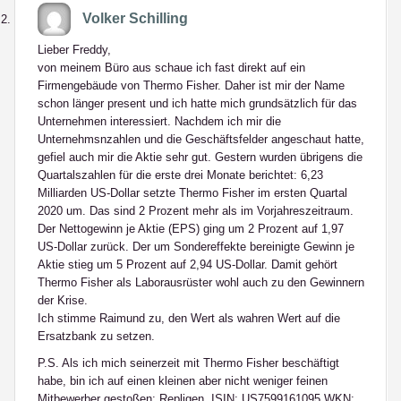
Volker Schilling
Lieber Freddy,
von meinem Büro aus schaue ich fast direkt auf ein
Firmengebäude von Thermo Fisher. Daher ist mir der Name
schon länger present und ich hatte mich grundsätzlich für das
Unternehmen interessiert. Nachdem ich mir die
Unternehmsnzahlen und die Geschäftsfelder angeschaut hatte,
gefiel auch mir die Aktie sehr gut. Gestern wurden übrigens die
Quartalszahlen für die erste drei Monate berichtet: 6,23
Milliarden US-Dollar setzte Thermo Fisher im ersten Quartal
2020 um. Das sind 2 Prozent mehr als im Vorjahreszeitraum.
Der Nettogewinn je Aktie (EPS) ging um 2 Prozent auf 1,97
US-Dollar zurück. Der um Sondereffekte bereinigte Gewinn je
Aktie stieg um 5 Prozent auf 2,94 US-Dollar. Damit gehört
Thermo Fisher als Laborausrüster wohl auch zu den Gewinnern
der Krise.
Ich stimme Raimund zu, den Wert als wahren Wert auf die
Ersatzbank zu setzen.
P.S. Als ich mich seinerzeit mit Thermo Fisher beschäftigt
habe, bin ich auf einen kleinen aber nicht weniger feinen
Mitbewerber gestoßen: Repligen, ISIN: US7599161095 WKN: