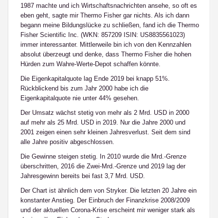
1987 machte und ich Wirtschaftsnachrichten ansehe, so oft es
eben geht, sagte mir Thermo Fisher gar nichts. Als ich dann
begann meine Bildungslücke zu schließen, fand ich die Thermo
Fisher Scientific Inc. (WKN: 857209 ISIN: US8835561023)
immer interessanter. Mittlerweile bin ich von den Kennzahlen
absolut überzeugt und denke, dass Thermo Fisher die hohen
Hürden zum Wahre-Werte-Depot schaffen könnte.
Die Eigenkapitalquote lag Ende 2019 bei knapp 51%.
Rückblickend bis zum Jahr 2000 habe ich die
Eigenkapitalquote nie unter 44% gesehen.
Der Umsatz wächst stetig von mehr als 2 Mrd. USD in 2000
auf mehr als 25 Mrd. USD in 2019. Nur die Jahre 2000 und
2001 zeigen einen sehr kleinen Jahresverlust. Seit dem sind
alle Jahre positiv abgeschlossen.
Die Gewinne steigen stetig. In 2010 wurde die Mrd.-Grenze
überschritten, 2016 die Zwei-Mrd.-Grenze und 2019 lag der
Jahresgewinn bereits bei fast 3,7 Mrd. USD.
Der Chart ist ähnlich dem von Stryker. Die letzten 20 Jahre ein
konstanter Anstieg. Der Einbruch der Finanzkrise 2008/2009
und der aktuellen Corona-Krise erscheint mir weniger stark als