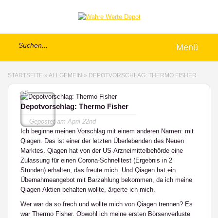
Menü
STARTSEITE
»
ALLGEMEIN
»
DEPOTVORSCHLAG: THERMO FISHER
15
Depotvorschlag: Thermo Fisher
Gepostet am
April 22nd
Ich beginne meinen Vorschlag mit einem anderen Namen: mit
Qiagen. Das ist einer der letzten Überlebenden des Neuen
Marktes. Qiagen hat von der US-Arzneimittelbehörde eine
Zulassung für einen Corona-Schnelltest (Ergebnis in 2
Stunden) erhalten, das freute mich. Und Qiagen hat ein
Übernahmeangebot mit Barzahlung bekommen, da ich meine
Qiagen-Aktien behalten wollte, ärgerte ich mich.
Wer war da so frech und wollte mich von Qiagen trennen? Es
war Thermo Fisher. Obwohl ich meine ersten Börsenverluste