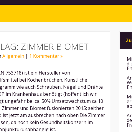
Zu
LAG: ZIMMER BIOMET
in
Allgemein
|
1 Kommentar »
Mi
di
En
 753718) ist ein Hersteller von
An
fsmittel bei Kochenbrüchen. Künstliche
Wu
ogramm wie auch Schrauben, Nägel und Drähte
En
OP im Krankenhaus benötigt (hoffentlich wir
Mi
iegt ungefähr bei ca. 50%.Umsatzwachstum ca 10
er
ab
6. Zimmer und Biomet fusionierten 2015; seither
d ist jetzt am ausbrechen nach oben.Die Zimmer
An
de
sen, da noch kein Gesundheitskonzern im
Fr
konjunkturunabhängig ist.