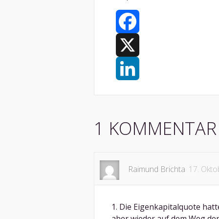
Facebook
X
LinkedIn
1 KOMMENTAR
Raimund Brichta
17. Okto
1. Die Eigenkapitalquote hatte
aber wieder auf dem Weg der