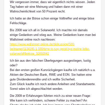
Wir vergessen immer, dass wir eigentlich nichts wissen. Jeden
Tag haben wir eine Meinung und haben dann mit einer
Wahrscheinlichkeit von 50 Prozent recht.
Ich hatte an der Börse schon einige Volltreffer und einige böse
Fehlschläge.
Bis 2008 war ich all in Solarworld. Ich machte mir damals
einige Gedanken und stieg aus. Meine Gedanken kann man bei
Wallstreet online noch nachlesen:
https://www.wallstreet-online.de/diskussion/500-
beitraege/1134195-1-500/time-to-say-good-bye-meine-liebe-
solarworld#beitrag_32092842
Ich bin aus den falschen Überlegungen ausgestiegen, lustig
oder?
Bei den ersten großen Kursrückgängen kaufte ich natürlich u.a.
Aktien der Deutschen Bank, RWE und EON. Sie hatten eine
gute Dividendenrendite und ich wollte Sicherheit.
Zum Glück kaufte ich noch andere Anleihen und Standartwerte.
Sonst wäre ich abgeschlachtet worden.
Die 2009 er Erfahrungen führten mich zu einer neuen Frage:
Wie kann ich verhindern, schwere Fehler zu machen? An