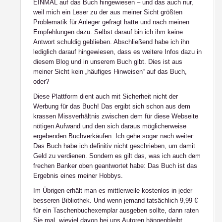
EINMAL auf das Buch hingewiesen – und das auch nur,
weil mich ein Leser zu der aus meiner Sicht größten
Problematik für Anleger gefragt hatte und nach meinen
Empfehlungen dazu. Selbst darauf bin ich ihm keine
Antwort schuldig geblieben. Abschließend habe ich ihn
lediglich darauf hingewiesen, dass es weitere Infos dazu in
diesem Blog und in unserem Buch gibt. Dies ist aus
meiner Sicht kein „häufiges Hinweisen“ auf das Buch,
oder?
Diese Plattform dient auch mit Sicherheit nicht der
Werbung für das Buch! Das ergibt sich schon aus dem
krassen Missverhältnis zwischen dem für diese Webseite
nötigen Aufwand und den sich daraus möglicherweise
ergebenden Buchverkäufen. Ich gehe sogar nach weiter:
Das Buch habe ich definitiv nicht geschrieben, um damit
Geld zu verdienen. Sondern es gilt das, was ich auch dem
frechen Banker oben geantwortet habe: Das Buch ist das
Ergebnis eines meiner Hobbys.
Im Übrigen erhält man es mittlerweile kostenlos in jeder
besseren Bibliothek. Und wenn jemand tatsächlich 9,99 €
für ein Taschenbuchexemplar ausgeben sollte, dann raten
Sie mal, wieviel davon bei uns Autoren hängenbleibt …