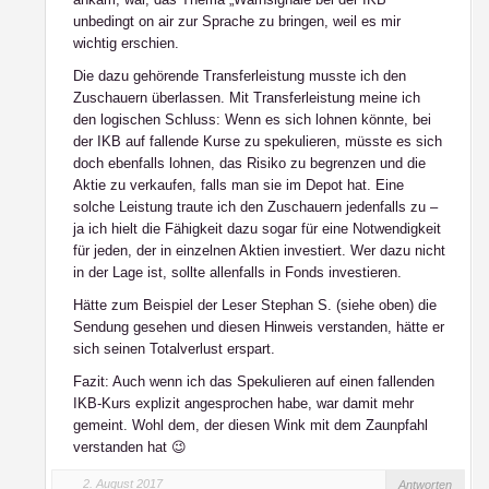
unbedingt on air zur Sprache zu bringen, weil es mir
wichtig erschien.
Die dazu gehörende Transferleistung musste ich den
Zuschauern überlassen. Mit Transferleistung meine ich
den logischen Schluss: Wenn es sich lohnen könnte, bei
der IKB auf fallende Kurse zu spekulieren, müsste es sich
doch ebenfalls lohnen, das Risiko zu begrenzen und die
Aktie zu verkaufen, falls man sie im Depot hat. Eine
solche Leistung traute ich den Zuschauern jedenfalls zu –
ja ich hielt die Fähigkeit dazu sogar für eine Notwendigkeit
für jeden, der in einzelnen Aktien investiert. Wer dazu nicht
in der Lage ist, sollte allenfalls in Fonds investieren.
Hätte zum Beispiel der Leser Stephan S. (siehe oben) die
Sendung gesehen und diesen Hinweis verstanden, hätte er
sich seinen Totalverlust erspart.
Fazit: Auch wenn ich das Spekulieren auf einen fallenden
IKB-Kurs explizit angesprochen habe, war damit mehr
gemeint. Wohl dem, der diesen Wink mit dem Zaunpfahl
verstanden hat 😉
2. August 2017
Antworten