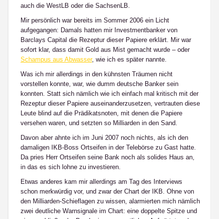
auch die WestLB oder die SachsenLB.
Mir persönlich war bereits im Sommer 2006 ein Licht
aufgegangen: Damals hatten mir Investmentbanker von
Barclays Capital die Rezeptur dieser Papiere erklärt. Mir war
sofort klar, dass damit Gold aus Mist gemacht wurde – oder
Schampus aus Abwasser
, wie ich es später nannte.
Was ich mir allerdings in den kühnsten Träumen nicht
vorstellen konnte, war, wie dumm deutsche Banker sein
konnten. Statt sich nämlich wie ich einfach mal kritisch mit der
Rezeptur dieser Papiere auseinanderzusetzen, vertrauten diese
Leute blind auf die Prädikatsnoten, mit denen die Papiere
versehen waren, und setzten so Milliarden in den Sand.
Davon aber ahnte ich im Juni 2007 noch nichts, als ich den
damaligen IKB-Boss Ortseifen in der Telebörse zu Gast hatte.
Da pries Herr Ortseifen seine Bank noch als solides Haus an,
in das es sich lohne zu investieren.
Etwas anderes kam mir allerdings am Tag des Interviews
schon merkwürdig vor, und zwar der Chart der IKB. Ohne von
den Milliarden-Schieflagen zu wissen, alarmierten mich nämlich
zwei deutliche Warnsignale im Chart: eine doppelte Spitze und