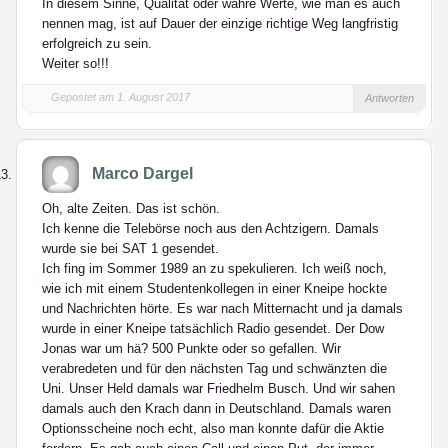
In diesem Sinne, Qualität oder wahre Werte, wie man es auch
nennen mag, ist auf Dauer der einzige richtige Weg langfristig
erfolgreich zu sein.
Weiter so!!!
Gepostet am 1. August 2017
Antworten
Marco Dargel
Oh, alte Zeiten. Das ist schön.
Ich kenne die Telebörse noch aus den Achtzigern. Damals
wurde sie bei SAT 1 gesendet.
Ich fing im Sommer 1989 an zu spekulieren. Ich weiß noch,
wie ich mit einem Studentenkollegen in einer Kneipe hockte
und Nachrichten hörte. Es war nach Mitternacht und ja damals
wurde in einer Kneipe tatsächlich Radio gesendet. Der Dow
Jonas war um hä? 500 Punkte oder so gefallen. Wir
verabredeten und für den nächsten Tag und schwänzten die
Uni. Unser Held damals war Friedhelm Busch. Und wir sahen
damals auch den Krach dann in Deutschland. Damals waren
Optionsscheine noch echt, also man konnte dafür die Aktie