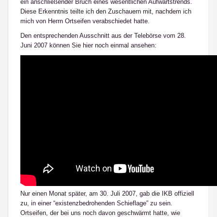
ein anschließender Bruch eines wesentlichen Aufwärtstrends.
Diese Erkenntnis teilte ich den Zuschauern mit, nachdem ich
mich von Herrn Ortseifen verabschiedet hatte.
Den entsprechenden Ausschnitt aus der Telebörse vom 28.
Juni 2007 können Sie hier noch einmal ansehen:
Nur einen Monat später, am 30. Juli 2007, gab die IKB offiziell
zu, in einer “existenzbedrohenden Schieflage” zu sein.
Ortseifen, der bei uns noch davon geschwärmt hatte, wie