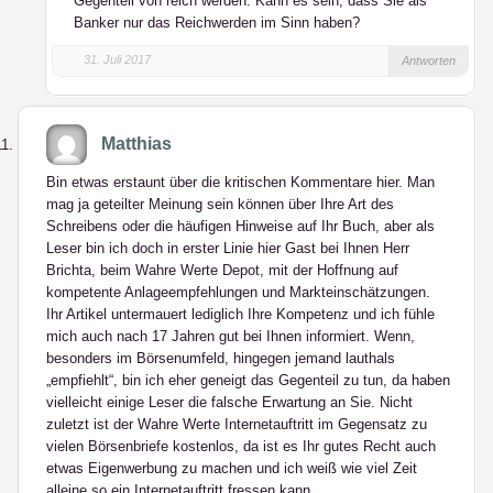
Gegenteil von reich werden. Kann es sein, dass Sie als
Banker nur das Reichwerden im Sinn haben?
31. Juli 2017
Antworten
Matthias
Bin etwas erstaunt über die kritischen Kommentare hier. Man
mag ja geteilter Meinung sein können über Ihre Art des
Schreibens oder die häufigen Hinweise auf Ihr Buch, aber als
Leser bin ich doch in erster Linie hier Gast bei Ihnen Herr
Brichta, beim Wahre Werte Depot, mit der Hoffnung auf
kompetente Anlageempfehlungen und Markteinschätzungen.
Ihr Artikel untermauert lediglich Ihre Kompetenz und ich fühle
mich auch nach 17 Jahren gut bei Ihnen informiert. Wenn,
besonders im Börsenumfeld, hingegen jemand lauthals
„empfiehlt“, bin ich eher geneigt das Gegenteil zu tun, da haben
vielleicht einige Leser die falsche Erwartung an Sie. Nicht
zuletzt ist der Wahre Werte Internetauftritt im Gegensatz zu
vielen Börsenbriefe kostenlos, da ist es Ihr gutes Recht auch
etwas Eigenwerbung zu machen und ich weiß wie viel Zeit
alleine so ein Internetauftritt fressen kann.