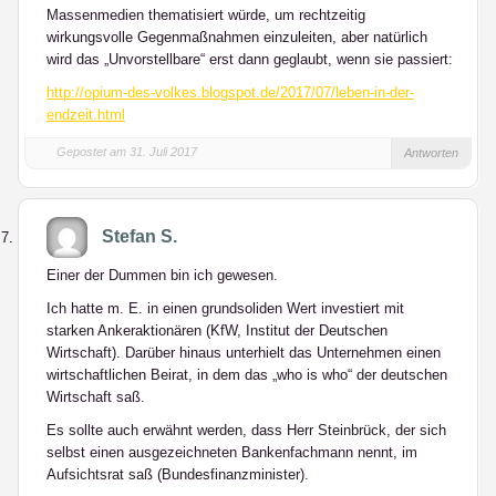
Massenmedien thematisiert würde, um rechtzeitig
wirkungsvolle Gegenmaßnahmen einzuleiten, aber natürlich
wird das „Unvorstellbare“ erst dann geglaubt, wenn sie passiert:
http://opium-des-volkes.blogspot.de/2017/07/leben-in-der-
endzeit.html
Gepostet am 31. Juli 2017
Antworten
Stefan S.
Einer der Dummen bin ich gewesen.
Ich hatte m. E. in einen grundsoliden Wert investiert mit
starken Ankeraktionären (KfW, Institut der Deutschen
Wirtschaft). Darüber hinaus unterhielt das Unternehmen einen
wirtschaftlichen Beirat, in dem das „who is who“ der deutschen
Wirtschaft saß.
Es sollte auch erwähnt werden, dass Herr Steinbrück, der sich
selbst einen ausgezeichneten Bankenfachmann nennt, im
Aufsichtsrat saß (Bundesfinanzminister).