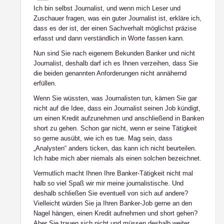
Ich bin selbst Journalist, und wenn mich Leser und
Zuschauer fragen, was ein guter Journalist ist, erkläre ich,
dass es der ist, der einen Sachverhalt möglichst präzise
erfasst und dann verständlich in Worte fassen kann.
Nun sind Sie nach eigenem Bekunden Banker und nicht
Journalist, deshalb darf ich es Ihnen verzeihen, dass Sie
die beiden genannten Anforderungen nicht annähernd
erfüllen.
Wenn Sie wüssten, was Journalisten tun, kämen Sie gar
nicht auf die Idee, dass ein Journalist seinen Job kündigt,
um einen Kredit aufzunehmen und anschließend in Banken
short zu gehen. Schon gar nicht, wenn er seine Tätigkeit
so gerne ausübt, wie ich es tue. Mag sein, dass
„Analysten“ anders ticken, das kann ich nicht beurteilen.
Ich habe mich aber niemals als einen solchen bezeichnet.
Vermutlich macht Ihnen Ihre Banker-Tätigkeit nicht mal
halb so viel Spaß wir mir meine journalistische. Und
deshalb schließen Sie eventuell von sich auf andere?
Vielleicht würden Sie ja Ihren Banker-Job gerne an den
Nagel hängen, einen Kredit aufnehmen und short gehen?
Aber Sie trauen sich nicht und müssen deshalb weiter