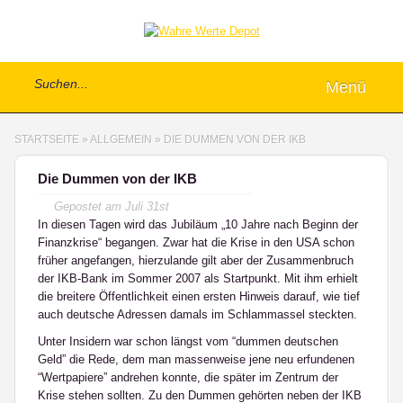
Menü
STARTSEITE
»
ALLGEMEIN
»
DIE DUMMEN VON DER IKB
Die Dummen von der IKB
Gepostet am
Juli 31st
In diesen Tagen wird das Jubiläum „10 Jahre nach Beginn der
Finanzkrise“ begangen. Zwar hat die Krise in den USA schon
früher angefangen, hierzulande gilt aber der Zusammenbruch
der IKB-Bank im Sommer 2007 als Startpunkt. Mit ihm erhielt
die breitere Öffentlichkeit einen ersten Hinweis darauf, wie tief
auch deutsche Adressen damals im Schlammassel steckten.
Unter Insidern war schon längst vom “dummen deutschen
Geld” die Rede, dem man massenweise jene neu erfundenen
“Wertpapiere” andrehen konnte, die später im Zentrum der
Krise stehen sollten. Zu den Dummen gehörten neben der IKB