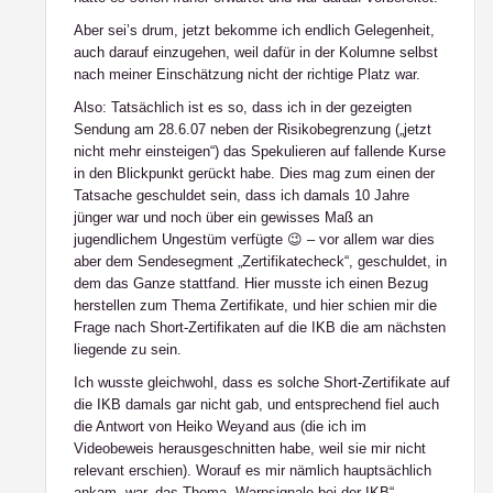
Aber sei’s drum, jetzt bekomme ich endlich Gelegenheit,
auch darauf einzugehen, weil dafür in der Kolumne selbst
nach meiner Einschätzung nicht der richtige Platz war.
Also: Tatsächlich ist es so, dass ich in der gezeigten
Sendung am 28.6.07 neben der Risikobegrenzung („jetzt
nicht mehr einsteigen“) das Spekulieren auf fallende Kurse
in den Blickpunkt gerückt habe. Dies mag zum einen der
Tatsache geschuldet sein, dass ich damals 10 Jahre
jünger war und noch über ein gewisses Maß an
jugendlichem Ungestüm verfügte 😉 – vor allem war dies
aber dem Sendesegment „Zertifikatecheck“, geschuldet, in
dem das Ganze stattfand. Hier musste ich einen Bezug
herstellen zum Thema Zertifikate, und hier schien mir die
Frage nach Short-Zertifikaten auf die IKB die am nächsten
liegende zu sein.
Ich wusste gleichwohl, dass es solche Short-Zertifikate auf
die IKB damals gar nicht gab, und entsprechend fiel auch
die Antwort von Heiko Weyand aus (die ich im
Videobeweis herausgeschnitten habe, weil sie mir nicht
relevant erschien). Worauf es mir nämlich hauptsächlich
ankam, war, das Thema „Warnsignale bei der IKB“