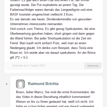
fordern. Es gab auch einen Call und einen Put, der immer
gezeigt wurde. Der Put explodierte an jenem Tag. Die
Farbennachfolger waren damals das Langweiligste und eine
BASF kostetet umgerechnet vielleicht 3 Euro.
Es war damals wie heute. Dividendenrendite von gesunden
Unternehmen interessierte niemanden.
Und zurück zum Thema. Es gibt genug Spekulanten, die eine
Überbewertung gesehen haben, short gingen und dann gegen
die Wand fuhren. Bei jeder Shortspekulation ist die Zeit ein
Feind. Man kauft nicht einfach Puts, weil man an einen
Niedergang glaubt. Ich denke zum Beispiel, dass Tesla eine
Blase ist. Ich würde aber nie darauf spekulieren. An der Börse
gilt 2*2 = 5-1.
Gepostet am 2. August 2017
Antworten
Raimund Brichta
Bravo, lieber Marco, Sie sind der erste Kommentator, der
das Video in dieser Beziehung inhaltlich kommentiert!
Warum es bis zu Ihnen gedauert hat, weiß ich nicht. Ich
hätte es schon früher erwartet und war darauf vorbereitet.