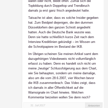
waren oder nicht, bleibt offen. Zumal sich die
Topbildung durch Doppeltop und Trendbruch
damals ja erst ganz frisch angedeutet hatte.
Tatsache ist aber, dass es solche Insider gegeben
hat. Zum Beidpiel diejenigen, die den dummen
Düsseldorfern den ganzen Schrott angedreht
hatten. Auch die Deutsche Bank wusste was.
Denn sie hatte schließlich kurze Zeit nach dem
Interview Kreditlinien gekündigt – im Wissen um
die Schrottpapiere im Bestand der IKB.
Im Übrigen scheinen Sie meinen Artikel samt dem
dazugehörigen Videobeweis nicht vollumfänglich
erfasst zu haben. Denn es handelt sich nicht um
meine „heutige“ Schlussfolgerung aus dem Chart,
wie Sie behaupten, sondern um meine damalige,
also um die vom 28.6.2007, vier Wochen
bevor
die IKB zusammenbrach. Das Video zeigt, dass
ich damals in aller Öffentlichkeit auf die
Warnsignale im Chart hinwies. Welchen
Kommentar beizeiten wollen Sie denn noch?
31. Juli 2017
Antworten