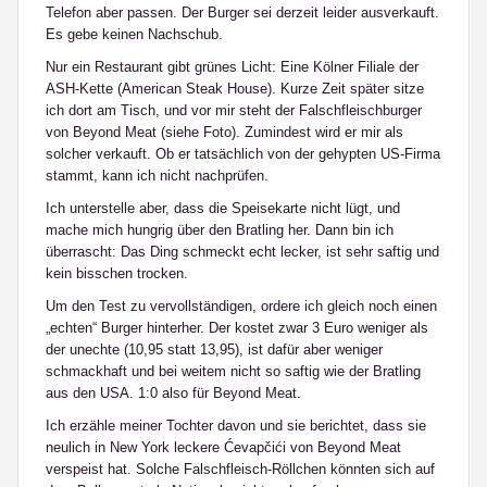
Telefon aber passen. Der Burger sei derzeit leider ausverkauft.
Es gebe keinen Nachschub.
Nur ein Restaurant gibt grünes Licht: Eine Kölner Filiale der
ASH-Kette (American Steak House). Kurze Zeit später sitze
ich dort am Tisch, und vor mir steht der Falschfleischburger
von Beyond Meat (siehe Foto). Zumindest wird er mir als
solcher verkauft. Ob er tatsächlich von der gehypten US-Firma
stammt, kann ich nicht nachprüfen.
Ich unterstelle aber, dass die Speisekarte nicht lügt, und
mache mich hungrig über den Bratling her. Dann bin ich
überrascht: Das Ding schmeckt echt lecker, ist sehr saftig und
kein bisschen trocken.
Um den Test zu vervollständigen, ordere ich gleich noch einen
„echten“ Burger hinterher. Der kostet zwar 3 Euro weniger als
der unechte (10,95 statt 13,95), ist dafür aber weniger
schmackhaft und bei weitem nicht so saftig wie der Bratling
aus den USA. 1:0 also für Beyond Meat.
Ich erzähle meiner Tochter davon und sie berichtet, dass sie
neulich in New York leckere Ćevapčići von Beyond Meat
verspeist hat. Solche Falschfleisch-Röllchen könnten sich auf