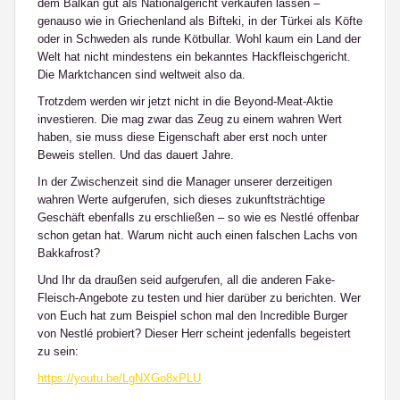
dem Balkan gut als Nationalgericht verkaufen lassen –
genauso wie in Griechenland als Bifteki, in der Türkei als Köfte
oder in Schweden als runde Kötbullar. Wohl kaum ein Land der
Welt hat nicht mindestens ein bekanntes Hackfleischgericht.
Die Marktchancen sind weltweit also da.
Trotzdem werden wir jetzt nicht in die Beyond-Meat-Aktie
investieren. Die mag zwar das Zeug zu einem wahren Wert
haben, sie muss diese Eigenschaft aber erst noch unter
Beweis stellen. Und das dauert Jahre.
In der Zwischenzeit sind die Manager unserer derzeitigen
wahren Werte aufgerufen, sich dieses zukunftsträchtige
Geschäft ebenfalls zu erschließen – so wie es Nestlé offenbar
schon getan hat. Warum nicht auch einen falschen Lachs von
Bakkafrost?
Und Ihr da draußen seid aufgerufen, all die anderen Fake-
Fleisch-Angebote zu testen und hier darüber zu berichten. Wer
von Euch hat zum Beispiel schon mal den Incredible Burger
von Nestlé probiert? Dieser Herr scheint jedenfalls begeistert
zu sein:
https://youtu.be/LgNXGo8xPLU