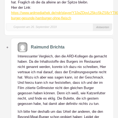
hat. Fraglich ob die da alleine an der Spitze bleibn.
Hier der Link:
https://www.ardmediathek.de/ndr/player/Y3JpZDovL25kci5kZS
burger-gesunde-hamburger-ohne-fleisch
Gepostet am 26. September 2019
Antworten
Raimund Brichta
Interessanter Vergleich, den die ARD-Kollegen da gemacht
haben. Da die Inhaltsstoffe des Burgers im Restaurant
nicht genannt werden, konnte ich dazu nix schreiben, Hier
vertraue ich mal darauf, dass der Ernährungsexperte recht
hat. Wozu ich aber was sagen kann, ist der Geschmack.
Und hierzu kann ich nur feststellen, dass ich und der im
Film zitierte Grillmeister nicht den gleichen Burger
gegessen haben können. Denn ich weiß, wie Katzenfutter
riecht, und finde es eklig. Die Bulette, die ich gestern
gegessen habe, hat damit aber definitiv nichts zu tun.
Ich bitte hier deshalb um das Urteil der anderen, die den
Beyond-Meat-Burger schon probiert haben: Leidet der