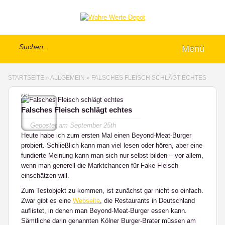
Menü
STARTSEITE
»
ALLGEMEIN
»
FALSCHES FLEISCH SCHLÄGT ECHTES
23
Falsches Fleisch schlägt echtes
Gepostet am
September 25th
Heute habe ich zum ersten Mal einen Beyond-Meat-Burger
probiert. Schließlich kann man viel lesen oder hören, aber eine
fundierte Meinung kann man sich nur selbst bilden – vor allem,
wenn man generell die Marktchancen für Fake-Fleisch
einschätzen will.
Zum Testobjekt zu kommen, ist zunächst gar nicht so einfach.
Zwar gibt es eine
Webseite
, die Restaurants in Deutschland
auflistet, in denen man Beyond-Meat-Burger essen kann.
Sämtliche darin genannten Kölner Burger-Brater müssen am