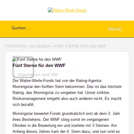
Menü
STARTSEITE
»
ALLGEMEIN
»
FÜNF STERNE FÜR DEN WWF
25
Fünf Sterne für den WWF
Gepostet am
April 15th
Der Wahre-Werte-Fonds hat von der Rating-Agentur
Morningstar den fünften Stern bekommen. Das ist das höchste
Rating, das Morningstar zu vergeben hat. Unser striktes
Risikomanagement entgeht also auch anderen nicht. Es macht
sich bezahlt.
Morningstar bewertet Fonds grundsätzlich erst ab dem 3. Jahr
ihres Bestehens. Der WWF stieg somit im vergangenen
Oktober in die Bewertung ein und startete mit 3 Sternen. Am
Anfang dieses Jahres kam der 4. Stern dazu, und nun sind es