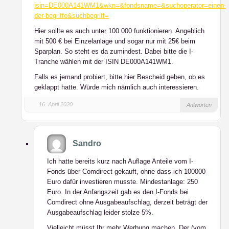
isin=DE000A141WM1&wkn=&fondsname=&suchoperator=einen-
der-begriffe&suchbegriff=
Hier sollte es auch unter 100.000 funktionieren. Angeblich
mit 500 € bei Einzelanlage und sogar nur mit 25€ beim
Sparplan. So steht es da zumindest. Dabei bitte die I-
Tranche wählen mit der ISIN DE000A141WM1.
Falls es jemand probiert, bitte hier Bescheid geben, ob es
geklappt hatte. Würde mich nämlich auch interessieren.
16. April 2020
Antworten
Sandro
Ich hatte bereits kurz nach Auflage Anteile vom I-
Fonds über Comdirect gekauft, ohne dass ich 100000
Euro dafür investieren musste. Mindestanlage: 250
Euro. In der Anfangszeit gab es den I-Fonds bei
Comdirect ohne Ausgabeaufschlag, derzeit beträgt der
Ausgabeaufschlag leider stolze 5%.
Vielleicht müsst Ihr mehr Werbung machen. Der (vom