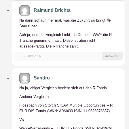
Raimund Brichta
Na dann schaun mer mal, was die Zukunft so bringt 😂
Stay tuned!
Ach ja, und der Vergleich hinkt, da Du beim WWF die R-
Tranche genommen hast. Diese ist aber nicht
aussagekräftig. Die I-Tranche zählt.
17. April 2020
Antworten
Sandro
Na ja, obiger Vergleich bezieht sich auf den R-Fonds.
Anderer Vergleich:
Flossbach von Storch SICAV Multiple Opportunities – R
EUR DIS Fonds (WKN: A0M430 ISIN: LU0323578657)
Vs.
WahreWerteFonds – I EUR DIS Fonds (WKN: A141WM