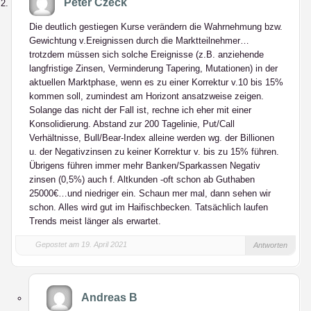
Peter Czeck
Die deutlich gestiegen Kurse verändern die Wahrnehmung bzw.
Gewichtung v.Ereignissen durch die Marktteilnehmer…
trotzdem müssen sich solche Ereignisse (z.B. anziehende
langfristige Zinsen, Verminderung Tapering, Mutationen) in der
aktuellen Marktphase, wenn es zu einer Korrektur v.10 bis 15%
kommen soll, zumindest am Horizont ansatzweise zeigen.
Solange das nicht der Fall ist, rechne ich eher mit einer
Konsolidierung. Abstand zur 200 Tagelinie, Put/Call
Verhältnisse, Bull/Bear-Index alleine werden wg. der Billionen
u. der Negativzinsen zu keiner Korrektur v. bis zu 15% führen.
Übrigens führen immer mehr Banken/Sparkassen Negativ
zinsen (0,5%) auch f. Altkunden -oft schon ab Guthaben
25000€…und niedriger ein. Schaun mer mal, dann sehen wir
schon. Alles wird gut im Haifischbecken. Tatsächlich laufen
Trends meist länger als erwartet.
Gepostet am 19. April 2021
Antworten
Andreas B