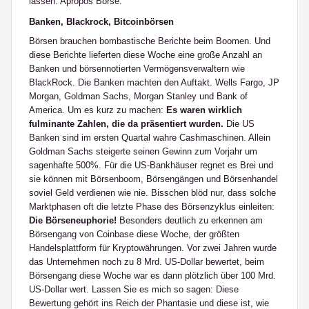
lassen. Apropos Börse:
Banken, Blackrock, Bitcoinbörsen
Börsen brauchen bombastische Berichte beim Boomen. Und
diese Berichte lieferten diese Woche eine große Anzahl an
Banken und börsennotierten Vermögensverwaltern wie
BlackRock. Die Banken machten den Auftakt. Wells Fargo, JP
Morgan, Goldman Sachs, Morgan Stanley und Bank of
America. Um es kurz zu machen:
Es waren wirklich
fulminante Zahlen, die da präsentiert wurden.
Die US
Banken sind im ersten Quartal wahre Cashmaschinen. Allein
Goldman Sachs steigerte seinen Gewinn zum Vorjahr um
sagenhafte 500%. Für die US-Bankhäuser regnet es Brei und
sie können mit Börsenboom, Börsengängen und Börsenhandel
soviel Geld verdienen wie nie. Bisschen blöd nur, dass solche
Marktphasen oft die letzte Phase des Börsenzyklus einleiten:
Die Börseneuphorie!
Besonders deutlich zu erkennen am
Börsengang von Coinbase diese Woche, der größten
Handelsplattform für Kryptowährungen. Vor zwei Jahren wurde
das Unternehmen noch zu 8 Mrd. US-Dollar bewertet, beim
Börsengang diese Woche war es dann plötzlich über 100 Mrd.
US-Dollar wert. Lassen Sie es mich so sagen: Diese
Bewertung gehört ins Reich der Phantasie und diese ist, wie