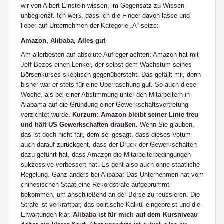
wir von Albert Einstein wissen, im Gegensatz zu Wissen
unbegrenzt. Ich weiß, dass ich die Finger davon lasse und
lieber auf Unternehmen der Kategorie „A“ setze:
Amazon, Alibaba, Alles gut
Am allerbesten auf absolute Aufreger achten: Amazon hat mit
Jeff Bezos einen Lenker, der selbst dem Wachstum seines
Börsenkurses skeptisch gegenübersteht. Das gefällt mir, denn
bisher war er stets für eine Überraschung gut. So auch diese
Woche, als bei einer Abstimmung unter den Mitarbeitern in
Alabama auf die Gründung einer Gewerkschaftsvertretung
verzichtet wurde.
Kurzum: Amazon bleibt seiner Linie treu
und hält US Gewerkschaften draußen.
Wenn Sie glauben,
das ist doch nicht fair, dem sei gesagt, dass dieses Votum
auch darauf zurückgeht, dass der Druck der Gewerkschaften
dazu geführt hat, dass Amazon die Mitarbeiterbedingungen
sukzessive verbessert hat. Es geht also auch ohne staatliche
Regelung. Ganz anders bei Alibaba: Das Unternehmen hat vom
chinesischen Staat eine Rekordstrafe aufgebrummt
bekommen, um anschließend an der Börse zu reüssieren. Die
Strafe ist verkraftbar, das politische Kalkül eingepreist und die
Erwartungen klar.
Alibaba ist für mich auf dem Kursniveau