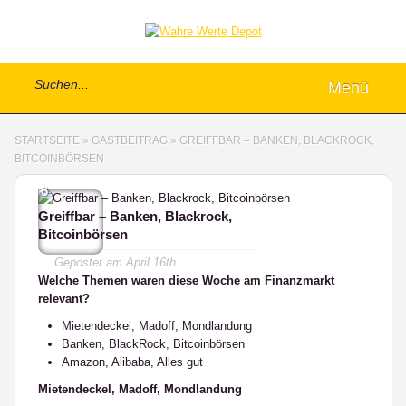
Menü
STARTSEITE
»
GASTBEITRAG
»
GREIFFBAR – BANKEN, BLACKROCK,
BITCOINBÖRSEN
6
Greiffbar – Banken, Blackrock,
Bitcoinbörsen
Gepostet am
April 16th
Welche Themen waren diese Woche am Finanzmarkt
relevant?
Mietendeckel, Madoff, Mondlandung
Banken, BlackRock, Bitcoinbörsen
Amazon, Alibaba, Alles gut
Mietendeckel, Madoff, Mondlandung