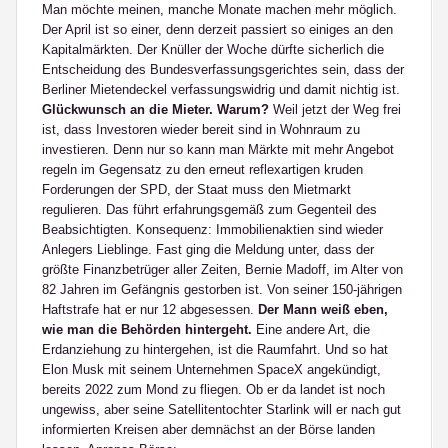
Man möchte meinen, manche Monate machen mehr möglich.
Der April ist so einer, denn derzeit passiert so einiges an den
Kapitalmärkten. Der Knüller der Woche dürfte sicherlich die
Entscheidung des Bundesverfassungsgerichtes sein, dass der
Berliner Mietendeckel verfassungswidrig und damit nichtig ist.
Glückwunsch an die Mieter. Warum?
Weil jetzt der Weg frei
ist, dass Investoren wieder bereit sind in Wohnraum zu
investieren. Denn nur so kann man Märkte mit mehr Angebot
regeln im Gegensatz zu den erneut reflexartigen kruden
Forderungen der SPD, der Staat muss den Mietmarkt
regulieren. Das führt erfahrungsgemäß zum Gegenteil des
Beabsichtigten. Konsequenz: Immobilienaktien sind wieder
Anlegers Lieblinge. Fast ging die Meldung unter, dass der
größte Finanzbetrüger aller Zeiten, Bernie Madoff, im Alter von
82 Jahren im Gefängnis gestorben ist. Von seiner 150-jährigen
Haftstrafe hat er nur 12 abgesessen.
Der Mann weiß eben,
wie man die Behörden hintergeht.
Eine andere Art, die
Erdanziehung zu hintergehen, ist die Raumfahrt. Und so hat
Elon Musk mit seinem Unternehmen SpaceX angekündigt,
bereits 2022 zum Mond zu fliegen. Ob er da landet ist noch
ungewiss, aber seine Satellitentochter Starlink will er nach gut
informierten Kreisen aber demnächst an der Börse landen