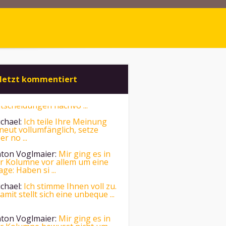
letzt kommentiert
chael:
Ich teile Ihre Meinung
neut vollumfänglich, setze
er no ...
ton Voglmaier:
Mir ging es in
r Kolumne vor allem um eine
age: Haben si ...
chael:
Ich stimme Ihnen voll zu.
amit stellt sich eine unbeque ...
ton Voglmaier:
Mir ging es in
r Kolumne bewusst nicht um
e Beliebtheit ...