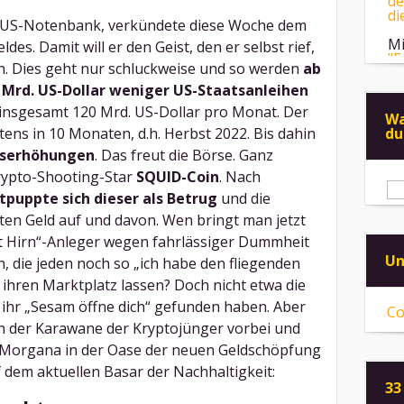
er US-Notenbank, verkündete diese Woche dem
Mi
"F
ldes. Damit will er den Geist, den er selbst rief,
Me
en. Dies geht nur schluckweise und so werden
ab
An
 Mrd. US-Dollar weniger US-Staatsanleihen
ps
s insgesamt 120 Mrd. US-Dollar pro Monat. Der
ei
Wa
tens in 10 Monaten, d.h. Herbst 2022. Bis dahin
du
nserhöhungen
. Das freut die Börse. Ganz
rypto-Shooting-Star
SQUID-Coin
. Nach
puppte sich dieser als Betrug
und die
en Geld auf und davon. Wen bringt man jetzt
sst Hirn“-Anleger wegen fahrlässiger Dummheit
Un
, die jeden noch so „ich habe den fliegenden
ihren Marktplatz lassen? Doch nicht etwa die
 ihr „Sesam öffne dich“ gefunden haben. Aber
Co
an der Karawane der Kryptojünger vorbei und
ta Morgana in der Oase der neuen Geldschöpfung
 dem aktuellen Basar der Nachhaltigkeit:
33