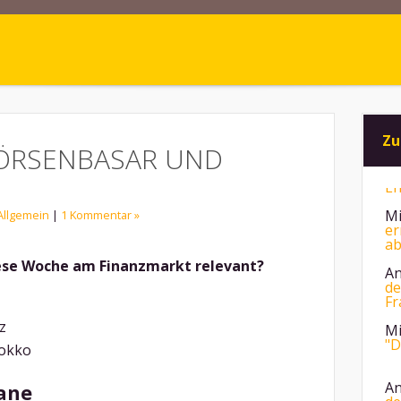
Zu
BÖRSENBASAR UND
Mi
er
Allgemein
|
1 Kommentar »
ab
An
se Woche am Finanzmarkt relevant?
de
Fr
Mi
"D
z
okko
An
de
wane
di