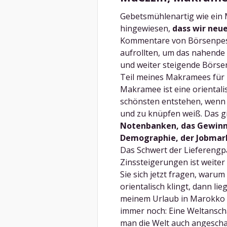
Gebetsmühlenartig wie ein 
hingewiesen,
dass wir neu
Kommentare von Börsenpessi
aufrollten, um das nahende 
und weiter steigende Börsen 
Teil meines Makramees für 
Makramee ist eine oriental
schönsten entstehen, wenn
und zu knüpfen weiß. Das gi
Notenbanken, das Gewinn
Demographie, der Jobmark
Das Schwert der Lieferengp
Zinssteigerungen ist weiter
Sie sich jetzt fragen, waru
orientalisch klingt, dann lie
meinem Urlaub in Marokko v
immer noch: Eine Weltansc
man die Welt auch angescha