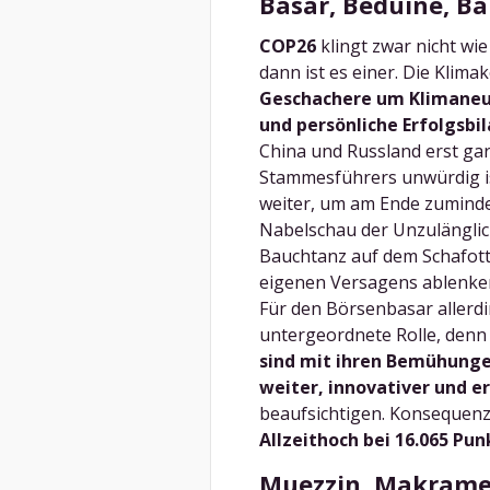
Basar, Beduine, B
COP26
klingt zwar nicht wi
dann ist es einer. Die Klima
Geschachere um Klimaneut
und persönliche Erfolgsbi
China und Russland erst gar 
Stammesführers unwürdig is
weiter, um am Ende zuminde
Nabelschau der Unzulänglic
Bauchtanz auf dem Schafott
eigenen Versagens ablenken 
Für den Börsenbasar allerdi
untergeordnete Rolle, den
sind mit ihren Bemühunge
weiter, innovativer und er
beaufsichtigen. Konsequenz
Allzeithoch bei 16.065 Pu
Muezzin, Makrame