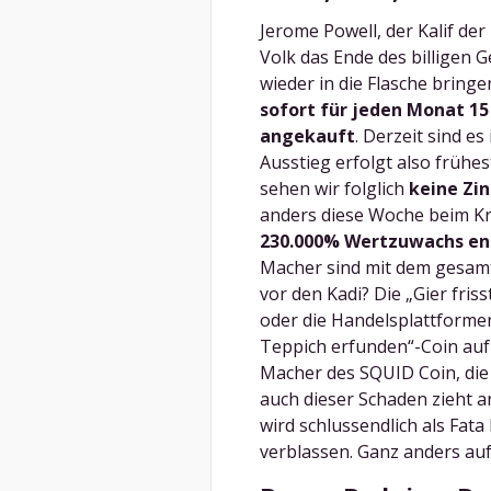
Jerome Powell, der Kalif d
Volk das Ende des billigen Ge
wieder in die Flasche bring
sofort für jeden Monat 15
angekauft
. Derzeit sind e
Ausstieg erfolgt also frühes
sehen wir folglich
keine Zi
anders diese Woche beim K
230.000% Wertzuwachs ent
Macher sind mit dem gesamt
vor den Kadi? Die „Gier fri
oder die Handelsplattformen
Teppich erfunden“-Coin auf 
Macher des SQUID Coin, die
auch dieser Schaden zieht 
wird schlussendlich als Fa
verblassen. Ganz anders auf