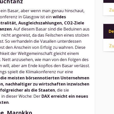
auchtanz
Zu
e ein Basar, aber wenn man genau hinschaut,
konferenz in Glasgow ist ein
wildes
ralität, Ausgleichszahlungen, CO2-Ziele
lanzen
. Auf diesem Basar sind die Beduinen aus
De
nicht angereist, da das Feilschen eines stolzen
t. So verhandeln die Vasallen unterdessen
Zu
st den Anschein von Erfolg zu wahren. Diese
hkeit der Weltgemeinschaft gleicht einem
. Nett anzusehen, wie man von den Folgen des
will, aber am Ende kopflos den Basar verlässt.
ngs spielt die Klimakonferenz nur eine
n
die meisten börsennotierten Unternehmen
n, nachhaltiger zu wirtschaften inzwischen
folgreicher als die Staaten
, die sie
 in dieser Woche: Der
DAX erreicht ein neues
nkten
.
e, Marokko