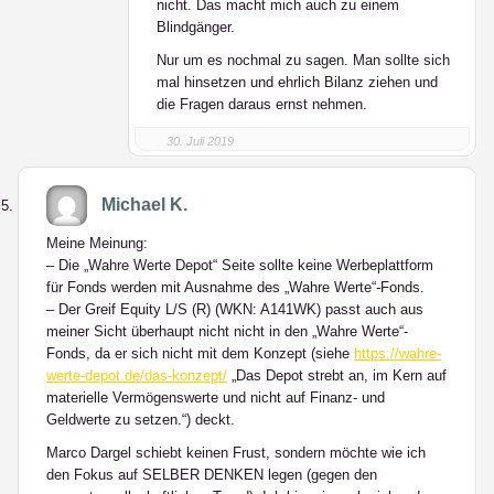
nicht. Das macht mich auch zu einem
Blindgänger.
Nur um es nochmal zu sagen. Man sollte sich
mal hinsetzen und ehrlich Bilanz ziehen und
die Fragen daraus ernst nehmen.
30. Juli 2019
Michael K.
Meine Meinung:
– Die „Wahre Werte Depot“ Seite sollte keine Werbeplattform
für Fonds werden mit Ausnahme des „Wahre Werte“-Fonds.
– Der Greif Equity L/S (R) (WKN: A141WK) passt auch aus
meiner Sicht überhaupt nicht nicht in den „Wahre Werte“-
Fonds, da er sich nicht mit dem Konzept (siehe
https://wahre-
werte-depot.de/das-konzept/
„Das Depot strebt an, im Kern auf
materielle Vermögenswerte und nicht auf Finanz- und
Geldwerte zu setzen.“) deckt.
Marco Dargel schiebt keinen Frust, sondern möchte wie ich
den Fokus auf SELBER DENKEN legen (gegen den