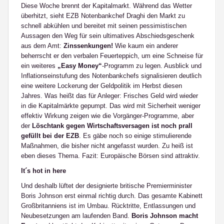
Diese Woche brennt der Kapitalmarkt. Während das Wetter
überhitzt, sieht EZB Notenbankchef Draghi den Markt zu
schnell abkühlen und bereitet mit seinen pessimistischen
Aussagen den Weg für sein ultimatives Abschiedsgeschenk
aus dem Amt:
Zinssenkungen!
Wie kaum ein anderer
beherrscht er den verbalen Feuerteppich, um eine Schneise für
ein weiteres
„Easy Money“
-Programm zu legen. Ausblick und
Inflationseinstufung des Notenbankchefs signalisieren deutlich
eine weitere Lockerung der Geldpolitik im Herbst diesen
Jahres. Was heißt das für Anleger: Frisches Geld wird wieder
in die Kapitalmärkte gepumpt. Das wird mit Sicherheit weniger
effektiv Wirkung zeigen wie die Vorgänger-Programme, aber
der
Löschtank gegen Wirtschaftsversagen ist noch prall
gefüllt bei der EZB
. Es gäbe noch so einige stimulierende
Maßnahmen, die bisher nicht angefasst wurden. Zu heiß ist
eben dieses Thema. Fazit: Europäische Börsen sind attraktiv.
It´s hot in here
Und deshalb lüftet der designierte britische Premierminister
Boris Johnson erst einmal richtig durch. Das gesamte Kabinett
Großbritanniens ist im Umbau. Rücktritte, Entlassungen und
Neubesetzungen am laufenden Band.
Boris Johnson macht