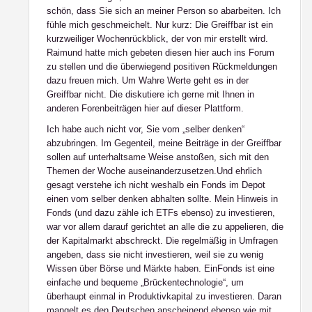
schön, dass Sie sich an meiner Person so abarbeiten. Ich
fühle mich geschmeichelt. Nur kurz: Die Greiffbar ist ein
kurzweiliger Wochenrückblick, der von mir erstellt wird.
Raimund hatte mich gebeten diesen hier auch ins Forum
zu stellen und die überwiegend positiven Rückmeldungen
dazu freuen mich. Um Wahre Werte geht es in der
Greiffbar nicht. Die diskutiere ich gerne mit Ihnen in
anderen Forenbeiträgen hier auf dieser Plattform.
Ich habe auch nicht vor, Sie vom „selber denken“
abzubringen. Im Gegenteil, meine Beiträge in der Greiffbar
sollen auf unterhaltsame Weise anstoßen, sich mit den
Themen der Woche auseinanderzusetzen.Und ehrlich
gesagt verstehe ich nicht weshalb ein Fonds im Depot
einen vom selber denken abhalten sollte. Mein Hinweis in
Fonds (und dazu zähle ich ETFs ebenso) zu investieren,
war vor allem darauf gerichtet an alle die zu appelieren, die
der Kapitalmarkt abschreckt. Die regelmäßig in Umfragen
angeben, dass sie nicht investieren, weil sie zu wenig
Wissen über Börse und Märkte haben. EinFonds ist eine
einfache und bequeme „Brückentechnologie“, um
überhaupt einmal in Produktivkapital zu investieren. Daran
mangelt es den Deutschen anscheinend ebenso wie mit