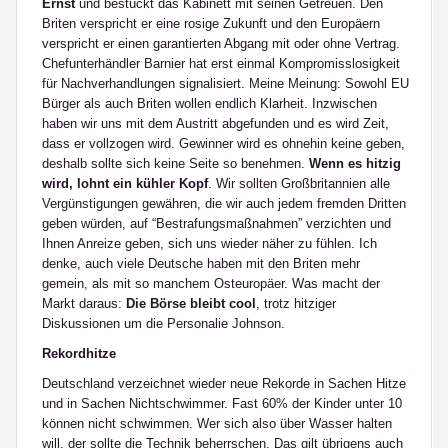
Ernst
und bestückt das Kabinett mit seinen Getreuen. Den
Briten verspricht er eine rosige Zukunft und den Europäern
verspricht er einen garantierten Abgang mit oder ohne Vertrag.
Chefunterhändler Barnier hat erst einmal Kompromisslosigkeit
für Nachverhandlungen signalisiert. Meine Meinung: Sowohl EU
Bürger als auch Briten wollen endlich Klarheit. Inzwischen
haben wir uns mit dem Austritt abgefunden und es wird Zeit,
dass er vollzogen wird. Gewinner wird es ohnehin keine geben,
deshalb sollte sich keine Seite so benehmen.
Wenn es hitzig
wird, lohnt ein kühler Kopf
. Wir sollten Großbritannien alle
Vergünstigungen gewähren, die wir auch jedem fremden Dritten
geben würden, auf “Bestrafungsmaßnahmen” verzichten und
Ihnen Anreize geben, sich uns wieder näher zu fühlen. Ich
denke, auch viele Deutsche haben mit den Briten mehr
gemein, als mit so manchem Osteuropäer. Was macht der
Markt daraus:
Die Börse bleibt cool
, trotz hitziger
Diskussionen um die Personalie Johnson.
Rekordhitze
Deutschland verzeichnet wieder neue Rekorde in Sachen Hitze
und in Sachen Nichtschwimmer. Fast 60% der Kinder unter 10
können nicht schwimmen. Wer sich also über Wasser halten
will, der sollte die Technik beherrschen. Das gilt übrigens auch