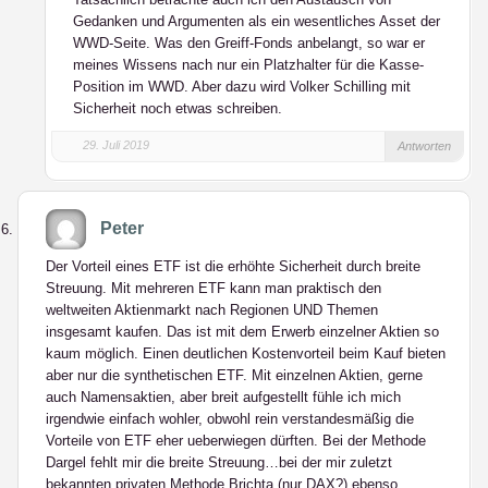
Gedanken und Argumenten als ein wesentliches Asset der
WWD-Seite. Was den Greiff-Fonds anbelangt, so war er
meines Wissens nach nur ein Platzhalter für die Kasse-
Position im WWD. Aber dazu wird Volker Schilling mit
Sicherheit noch etwas schreiben.
29. Juli 2019
Antworten
Peter
Der Vorteil eines ETF ist die erhöhte Sicherheit durch breite
Streuung. Mit mehreren ETF kann man praktisch den
weltweiten Aktienmarkt nach Regionen UND Themen
insgesamt kaufen. Das ist mit dem Erwerb einzelner Aktien so
kaum möglich. Einen deutlichen Kostenvorteil beim Kauf bieten
aber nur die synthetischen ETF. Mit einzelnen Aktien, gerne
auch Namensaktien, aber breit aufgestellt fühle ich mich
irgendwie einfach wohler, obwohl rein verstandesmäßig die
Vorteile von ETF eher ueberwiegen dürften. Bei der Methode
Dargel fehlt mir die breite Streuung…bei der mir zuletzt
bekannten privaten Methode Brichta (nur DAX?) ebenso.