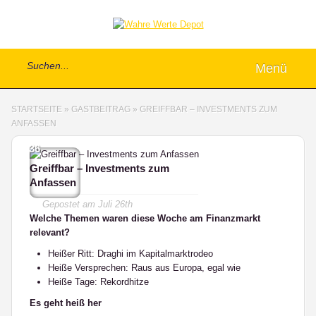
Menü
STARTSEITE
»
GASTBEITRAG
»
GREIFFBAR – INVESTMENTS ZUM
ANFASSEN
36
Greiffbar – Investments zum
Anfassen
Gepostet am
Juli 26th
Welche Themen waren diese Woche am Finanzmarkt
relevant?
Heißer Ritt: Draghi im Kapitalmarktrodeo
Heiße Versprechen: Raus aus Europa, egal wie
Heiße Tage: Rekordhitze
Es geht heiß her