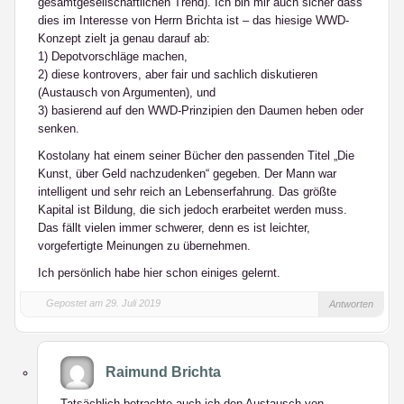
gesamtgesellschaftlichen Trend). Ich bin mir auch sicher dass
dies im Interesse von Herrn Brichta ist – das hiesige WWD-
Konzept zielt ja genau darauf ab:
1) Depotvorschläge machen,
2) diese kontrovers, aber fair und sachlich diskutieren
(Austausch von Argumenten), und
3) basierend auf den WWD-Prinzipien den Daumen heben oder
senken.
Kostolany hat einem seiner Bücher den passenden Titel „Die
Kunst, über Geld nachzudenken“ gegeben. Der Mann war
intelligent und sehr reich an Lebenserfahrung. Das größte
Kapital ist Bildung, die sich jedoch erarbeitet werden muss.
Das fällt vielen immer schwerer, denn es ist leichter,
vorgefertigte Meinungen zu übernehmen.
Ich persönlich habe hier schon einiges gelernt.
Gepostet am 29. Juli 2019
Antworten
Raimund Brichta
Tatsächlich betrachte auch ich den Austausch von