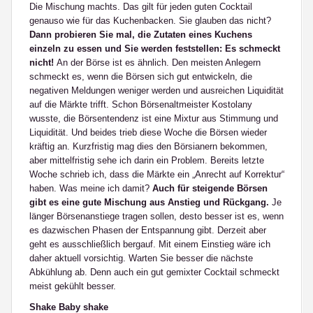
Die Mischung machts. Das gilt für jeden guten Cocktail
genauso wie für das Kuchenbacken. Sie glauben das nicht?
Dann probieren Sie mal, die Zutaten eines Kuchens
einzeln zu essen und Sie werden feststellen: Es schmeckt
nicht!
An der Börse ist es ähnlich. Den meisten Anlegern
schmeckt es, wenn die Börsen sich gut entwickeln, die
negativen Meldungen weniger werden und ausreichen Liquidität
auf die Märkte trifft. Schon Börsenaltmeister Kostolany
wusste, die Börsentendenz ist eine Mixtur aus Stimmung und
Liquidität. Und beides trieb diese Woche die Börsen wieder
kräftig an. Kurzfristig mag dies den Börsianern bekommen,
aber mittelfristig sehe ich darin ein Problem. Bereits letzte
Woche schrieb ich, dass die Märkte ein „Anrecht auf Korrektur“
haben. Was meine ich damit?
Auch für steigende Börsen
gibt es eine gute Mischung aus Anstieg und Rückgang.
Je
länger Börsenanstiege tragen sollen, desto besser ist es, wenn
es dazwischen Phasen der Entspannung gibt. Derzeit aber
geht es ausschließlich bergauf. Mit einem Einstieg wäre ich
daher aktuell vorsichtig. Warten Sie besser die nächste
Abkühlung ab. Denn auch ein gut gemixter Cocktail schmeckt
meist gekühlt besser.
Shake Baby shake