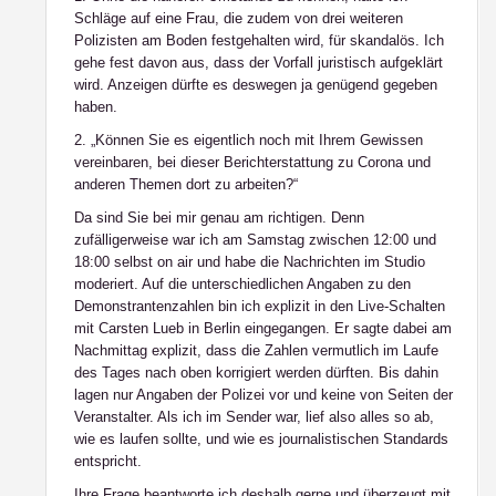
Schläge auf eine Frau, die zudem von drei weiteren
Polizisten am Boden festgehalten wird, für skandalös. Ich
gehe fest davon aus, dass der Vorfall juristisch aufgeklärt
wird. Anzeigen dürfte es deswegen ja genügend gegeben
haben.
2. „Können Sie es eigentlich noch mit Ihrem Gewissen
vereinbaren, bei dieser Berichterstattung zu Corona und
anderen Themen dort zu arbeiten?“
Da sind Sie bei mir genau am richtigen. Denn
zufälligerweise war ich am Samstag zwischen 12:00 und
18:00 selbst on air und habe die Nachrichten im Studio
moderiert. Auf die unterschiedlichen Angaben zu den
Demonstrantenzahlen bin ich explizit in den Live-Schalten
mit Carsten Lueb in Berlin eingegangen. Er sagte dabei am
Nachmittag explizit, dass die Zahlen vermutlich im Laufe
des Tages nach oben korrigiert werden dürften. Bis dahin
lagen nur Angaben der Polizei vor und keine von Seiten der
Veranstalter. Als ich im Sender war, lief also alles so ab,
wie es laufen sollte, und wie es journalistischen Standards
entspricht.
Ihre Frage beantworte ich deshalb gerne und überzeugt mit