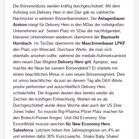
Die Börsenindizes werden kräftig durchgeschüttelt. Mit dem
Aufstieg von Delivery Hero in den Dax gab es zahlreiche
Nachrücker in weiteren Börsenbarometern. Der
Anlagenbauer
Aixtron
steigt für Delivery Hero in den MDax der mittelgroßen
Unternehmen auf. Seinen Platz im SDax der nachfolgenden,
kleineren Unternehmen wiederum übernimmt der
Baumarkt
Hornbach
. Im TecDax übernimmt der
Maschinenbauer LPKF
den Platz von Wirecard. Durchaus Werte, die man sich
ebenfalls ansehen sollte, während die mediale Aufmerksamkeit
dem neuen Dax Mitglied
Delivery Hero gilt
. Apropos, was
machte der Neue bei seinem Börsendebüt? Er startete mit
einem beachtlichen Minus in sein neues Börsensegment. Dies
ist umso beachtlicher, da just an diesem Tag alle DAX-Werte
positiv performten und ausschließlich Delivery Hero
schwächelte. Die Auguren deuten dies bereits wieder als
Zeichen der künftigen Entwicklung. Warten wir es ab.
Durchgeschüttelt wurde diese Woche aber auch der US Dow
Jones Index. So musste Big-Pharma Pfizer Platz machen für
den Biotech-Pionier Amgen. Und Old Economy Star
ExxonMobil musste weichen
für New Economy Hero
Salesforce
. Letztere hoben ihre Jahresprognose um 4% an
und ernteten dafür 30% Kurszuwachs. Shake Baby Shake!