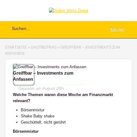
Menü
STARTSEITE
»
GASTBEITRAG
»
GREIFFBAR – INVESTMENTS ZUM
ANFASSEN
3
Greiffbar – Investments zum
Anfassen
Gepostet am
August 28th
Welche Themen waren diese Woche am Finanzmarkt
relevant?
Börsenmixtur
Shake Baby shake
Geschüttelt, nicht gerührt
Börsenmixtur