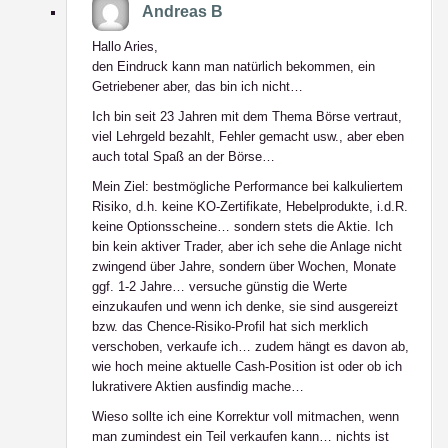
Andreas B
Hallo Aries,
den Eindruck kann man natürlich bekommen, ein
Getriebener aber, das bin ich nicht…
Ich bin seit 23 Jahren mit dem Thema Börse vertraut,
viel Lehrgeld bezahlt, Fehler gemacht usw., aber eben
auch total Spaß an der Börse…
Mein Ziel: bestmögliche Performance bei kalkuliertem
Risiko, d.h. keine KO-Zertifikate, Hebelprodukte, i.d.R.
keine Optionsscheine… sondern stets die Aktie. Ich
bin kein aktiver Trader, aber ich sehe die Anlage nicht
zwingend über Jahre, sondern über Wochen, Monate
ggf. 1-2 Jahre… versuche günstig die Werte
einzukaufen und wenn ich denke, sie sind ausgereizt
bzw. das Chence-Risiko-Profil hat sich merklich
verschoben, verkaufe ich… zudem hängt es davon ab,
wie hoch meine aktuelle Cash-Position ist oder ob ich
lukrativere Aktien ausfindig mache…
Wieso sollte ich eine Korrektur voll mitmachen, wenn
man zumindest ein Teil verkaufen kann… nichts ist