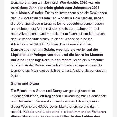
Berichterstattung anhalten wird.
Wer dachte, 2020 war ein
verrücktes Jahr, der erlebt gleich zum Jahresstart 2021
sein blaues Wunder.
Für mich interessant sind die Reaktionen
der US-Börsen an diesem Tag. Anders als die Medien, haben
die Börsianer diesem Ereignis keine Bedeutung beigemessen
und schoben die Aktienmärkte bereits zum Jahresstart auf
neue Allzeithochs. Und mit zeitlichem Nachlauf erreichte auch
der Deutsche Aktienindex in dieser Woche sein neues
Allzeithoch bei 14.000 Punkten.
Die Börse sieht die
Demokratie nicht in Gefahr, weshalb sie weiter auf die
Liquidität der Anleger vertraut, und die kennt im Moment
nur eine Richtung: Rein in den Markt!
Solch ein Momentum
ist stark an der Börse, weshalb ich davon ausgehe, dass die
Euphorie bis März dieses Jahres anhält. Anders als bei diesem
Spiel:
Sturm und Drang
Die Epoche des Sturm und Drang war geprägt von einer
leidenschaftlichen, oft tragischen Hinwendung zur Leidenschaft
und Heldentum. So wie die Investoren des Bitcoins, der in
dieser Woche die 40.000 Dollar-Marke erreichte und damit
abhebt.
Kabale und Liebe sind die bestimmenden Faktoren
dieses Hypes und enden womöglich in den Leiden des