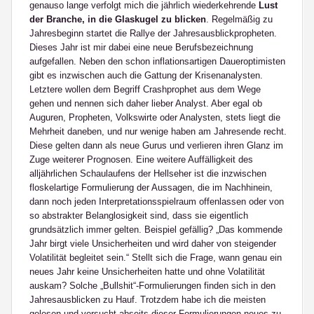
genauso lange verfolgt mich die jährlich wiederkehrende
Lust
der Branche, in die Glaskugel zu blicken
. Regelmäßig zu
Jahresbeginn startet die Rallye der Jahresausblickpropheten.
Dieses Jahr ist mir dabei eine neue Berufsbezeichnung
aufgefallen. Neben den schon inflationsartigen Daueroptimisten
gibt es inzwischen auch die Gattung der Krisenanalysten.
Letztere wollen dem Begriff Crashprophet aus dem Wege
gehen und nennen sich daher lieber Analyst. Aber egal ob
Auguren, Propheten, Volkswirte oder Analysten, stets liegt die
Mehrheit daneben, und nur wenige haben am Jahresende recht.
Diese gelten dann als neue Gurus und verlieren ihren Glanz im
Zuge weiterer Prognosen. Eine weitere Auffälligkeit des
alljährlichen Schaulaufens der Hellseher ist die inzwischen
floskelartige Formulierung der Aussagen, die im Nachhinein,
dann noch jeden Interpretationsspielraum offenlassen oder von
so abstrakter Belanglosigkeit sind, dass sie eigentlich
grundsätzlich immer gelten. Beispiel gefällig? „Das kommende
Jahr birgt viele Unsicherheiten und wird daher von steigender
Volatilität begleitet sein.“ Stellt sich die Frage, wann genau ein
neues Jahr keine Unsicherheiten hatte und ohne Volatilität
auskam? Solche „Bullshit“-Formulierungen finden sich in den
Jahresausblicken zu Hauf. Trotzdem habe ich die meisten
gelesen und versucht abseits dieser Formulierungen neues zu