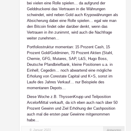
bei vielen eine Rolle spielen… da aufgrund der
Gelddruckerei das Vertrauen in die Währungen
schwindet, wird neben Gold auch Krypowährungen als
Absicherung dabei eine Rolle spielen… egal wie man
den Bitcoin findet oder darüber denkt, wenn das
Vertrauen in ihn zunimmt, wird auch die Nachfrage
weiter zunehmen…
Portfoliostruktur momentan: 15 Prozent Cash, 15
Prozent Gold/Goldminen, 70 Prozent Aktien (Stahl,
Chemie, GFG, Mutares, SAP, L&S, Hugo Boss,
Deutsche Pfandbriefbank, kleine Positionen u.a. in
Einhell, Cegedim… noch abwartend eine mögliche
Erholung von Corestate Capital und K+S, sonst im
Laufe des Jahres Verkauf… nur Beispiele des
momentanen Depots…
Diese Woche z.B. ThyssenKrupp und Teilposition
ArcelorMittal verkauft, da ich eben auch nach über 50
Prozent Gewinn und Ziel Erhöhung der Cashposition
auch mal die ersten paar Gewinne mitgenommen
habe…
9. Januar 2021
Antworten