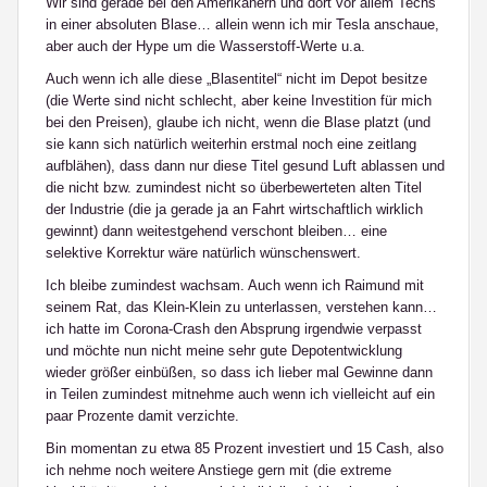
Wir sind gerade bei den Amerikanern und dort vor allem Techs
in einer absoluten Blase… allein wenn ich mir Tesla anschaue,
aber auch der Hype um die Wasserstoff-Werte u.a.
Auch wenn ich alle diese „Blasentitel“ nicht im Depot besitze
(die Werte sind nicht schlecht, aber keine Investition für mich
bei den Preisen), glaube ich nicht, wenn die Blase platzt (und
sie kann sich natürlich weiterhin erstmal noch eine zeitlang
aufblähen), dass dann nur diese Titel gesund Luft ablassen und
die nicht bzw. zumindest nicht so überbewerteten alten Titel
der Industrie (die ja gerade ja an Fahrt wirtschaftlich wirklich
gewinnt) dann weitestgehend verschont bleiben… eine
selektive Korrektur wäre natürlich wünschenswert.
Ich bleibe zumindest wachsam. Auch wenn ich Raimund mit
seinem Rat, das Klein-Klein zu unterlassen, verstehen kann…
ich hatte im Corona-Crash den Absprung irgendwie verpasst
und möchte nun nicht meine sehr gute Depotentwicklung
wieder größer einbüßen, so dass ich lieber mal Gewinne dann
in Teilen zumindest mitnehme auch wenn ich vielleicht auf ein
paar Prozente damit verzichte.
Bin momentan zu etwa 85 Prozent investiert und 15 Cash, also
ich nehme noch weitere Anstiege gern mit (die extreme