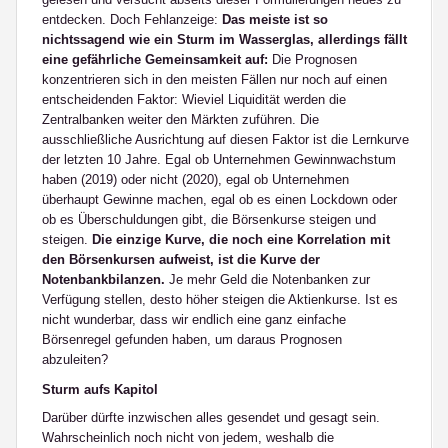
entdecken. Doch Fehlanzeige:
Das meiste ist so
nichtssagend wie ein Sturm im Wasserglas, allerdings fällt
eine gefährliche Gemeinsamkeit auf:
Die Prognosen
konzentrieren sich in den meisten Fällen nur noch auf einen
entscheidenden Faktor: Wieviel Liquidität werden die
Zentralbanken weiter den Märkten zuführen. Die
ausschließliche Ausrichtung auf diesen Faktor ist die Lernkurve
der letzten 10 Jahre. Egal ob Unternehmen Gewinnwachstum
haben (2019) oder nicht (2020), egal ob Unternehmen
überhaupt Gewinne machen, egal ob es einen Lockdown oder
ob es Überschuldungen gibt, die Börsenkurse steigen und
steigen.
Die einzige Kurve, die noch eine Korrelation mit
den Börsenkursen aufweist, ist die Kurve der
Notenbankbilanzen.
Je mehr Geld die Notenbanken zur
Verfügung stellen, desto höher steigen die Aktienkurse. Ist es
nicht wunderbar, dass wir endlich eine ganz einfache
Börsenregel gefunden haben, um daraus Prognosen
abzuleiten?
Sturm aufs Kapitol
Darüber dürfte inzwischen alles gesendet und gesagt sein.
Wahrscheinlich noch nicht von jedem, weshalb die