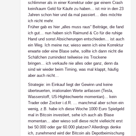
schlimmer als in einer Korrektur oder gar einem Crash
kein/kaum Geld für Käufe zu haben… ist mir in den 23
Jahren schon hier und da mal passiert… dies möchte
ich nicht mehr.
Früher gab es hier „alles muss raus“ Beiträge, die fand
ich gut… nun haben sich Raimund & Co für die ruhige
Hand und sonst Absicherungen entschieden… ist auch
ein Weg. Ich meine nur, wieso wenn ich eine Korrektur
erwarte oder eine Blase sehe, sollte ich dann nicht die
Schäfchen zumindest teilweise ins Trockene
bringen… ich verkaufe nie alles oder ganz, denn da
sind wir wieder beim Timing, was mal klappt, häufig
aber auch nicht…
Strategie: im Einkauf liegt der Gewinn und keine
überteuerten, irrationalen Werte anfassen (Tesla,
Wasserstoff, US-Hightechwerte momentan)… kein
Trader oder Zocker i.d.R. … manchmal aber schon ein
wenig, z.B. habe ich diese Woche 1000 Euro Spielgeld
mal in Bitcoin investiert, sehe ich auch als Blase
momentan… aber wieso soll diese nicht vielleicht erst
bei 50.000 oder gar 60.000 platzen? Allerdings denke
ich, zunehmend wird der Bitcoin als Depotbeimischung