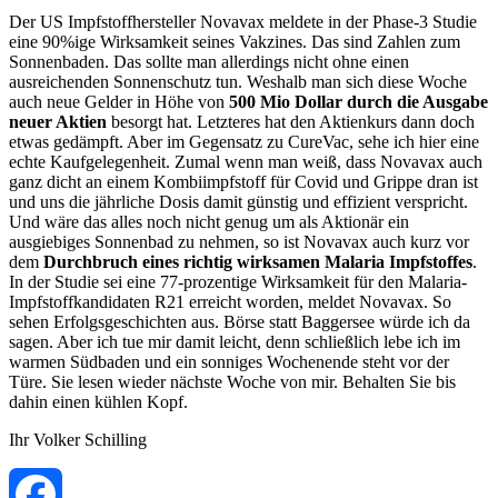
Der US Impfstoffhersteller Novavax meldete in der Phase-3 Studie
eine 90%ige Wirksamkeit seines Vakzines. Das sind Zahlen zum
Sonnenbaden. Das sollte man allerdings nicht ohne einen
ausreichenden Sonnenschutz tun. Weshalb man sich diese Woche
auch neue Gelder in Höhe von
500 Mio Dollar durch die Ausgabe
neuer Aktien
besorgt hat. Letzteres hat den Aktienkurs dann doch
etwas gedämpft. Aber im Gegensatz zu CureVac, sehe ich hier eine
echte Kaufgelegenheit. Zumal wenn man weiß, dass Novavax auch
ganz dicht an einem Kombiimpfstoff für Covid und Grippe dran ist
und uns die jährliche Dosis damit günstig und effizient verspricht.
Und wäre das alles noch nicht genug um als Aktionär ein
ausgiebiges Sonnenbad zu nehmen, so ist Novavax auch kurz vor
dem
Durchbruch eines richtig wirksamen Malaria Impfstoffes
.
In der Studie sei eine 77-prozentige Wirksamkeit für den Malaria-
Impfstoffkandidaten R21 erreicht worden, meldet Novavax. So
sehen Erfolgsgeschichten aus. Börse statt Baggersee würde ich da
sagen. Aber ich tue mir damit leicht, denn schließlich lebe ich im
warmen Südbaden und ein sonniges Wochenende steht vor der
Türe. Sie lesen wieder nächste Woche von mir. Behalten Sie bis
dahin einen kühlen Kopf.
Ihr Volker Schilling