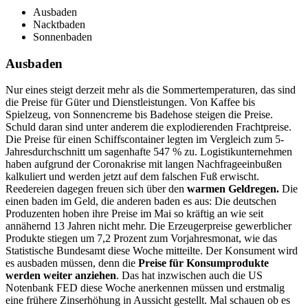
Ausbaden
Nacktbaden
Sonnenbaden
Ausbaden
Nur eines steigt derzeit mehr als die Sommertemperaturen, das sind
die Preise für Güter und Dienstleistungen. Von Kaffee bis
Spielzeug, von Sonnencreme bis Badehose steigen die Preise.
Schuld daran sind unter anderem die explodierenden Frachtpreise.
Die Preise für einen Schiffscontainer legten im Vergleich zum 5-
Jahresdurchschnitt um sagenhafte 547 % zu. Logistikunternehmen
haben aufgrund der Coronakrise mit langen Nachfrageeinbußen
kalkuliert und werden jetzt auf dem falschen Fuß erwischt.
Reedereien dagegen freuen sich über den
warmen Geldregen.
Die
einen baden im Geld, die anderen baden es aus: Die deutschen
Produzenten hoben ihre Preise im Mai so kräftig an wie seit
annähernd 13 Jahren nicht mehr. Die Erzeugerpreise gewerblicher
Produkte stiegen um 7,2 Prozent zum Vorjahresmonat, wie das
Statistische Bundesamt diese Woche mitteilte. Der Konsument wird
es ausbaden müssen, denn die
Preise für Konsumprodukte
werden weiter anziehen
. Das hat inzwischen auch die US
Notenbank FED diese Woche anerkennen müssen und erstmalig
eine frühere Zinserhöhung in Aussicht gestellt. Mal schauen ob es