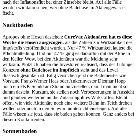
nach der Inflationsflut bei einer Zinsebbe bleibt. Auf alle Fälle
werden wir dann sehen, wer ohne Badehose im Aktiengewässer
fischt.
Nacktbaden
Apropos ohne Hosen dastehen:
CureVac Aktionären hat es diese
Woche die Hosen ausgezogen
, als die Zahlen zur Wirksamkeit des
Impfstoffs veröffentlicht wurden. Nur 47 % Wirksamkeit lautete die
Pflichtmitteilung. Und nur 47 % ging es daraufhin mit der Aktie in
den Keller. Wow, bei den Aktionären war die Meldung sehr
wirksam. Plötzlich haben die Investoren realisiert, dass der Tübinger
Konzern
ohne Badehose im Impfteich
steht und das Level
drastisch gesunken ist. Eilig versuchen jetzt die Bademeister wie
Vorstand Franz-Werner Haas oder Ankerinvestor Dietmar Hopp
noch ein FKK Schild am Strand aufzustellen, damit man nicht so
dumm dasteht. Kurzum, sie stellen noch Verbesserungen in Aussicht
und glauben weiterhin an die Zulassung ihres Wirkstoffes. Bleibt
offen, wie viele Aktionäre noch eine weitere Bahn im Teich drehen
wollen oder noch in den Schwimmunterricht einsteigen. Auf alle
Fälle wissen sie jetzt, dass sie baden gehen können. Ganz anders bei
diesem Konkurrenten:
Sonnenbaden