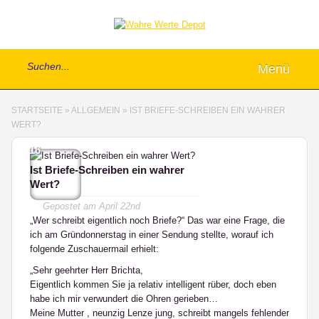
Menü
STARTSEITE
»
ALLGEMEIN
»
IST BRIEFE-SCHREIBEN EIN WAHRER
WERT?
16
Ist Briefe-Schreiben ein wahrer
Wert?
Gepostet am
April 22nd
„Wer schreibt eigentlich noch Briefe?“ Das war eine Frage, die
ich am Gründonnerstag in einer Sendung stellte, worauf ich
folgende Zuschauermail erhielt:
„Sehr geehrter Herr Brichta,
Eigentlich kommen Sie ja relativ intelligent rüber, doch eben
habe ich mir verwundert die Ohren gerieben…
Meine Mutter , neunzig Lenze jung, schreibt mangels fehlender