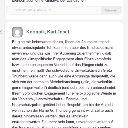
Mensch auch ohne Klimawandel auslöschen.
Gepostet am 4. April 2019
Antworten
Knoppik, Karl Josef
Es ging mir keineswegs darum, Ihnen als Journalist irgend
etwas unterzujubeln. Ich kann mich aber des Eindrucks nicht
erwehren,- und das war Ihrer Äußerung zu entnehmen -, daß
man das klimapolitische Engagement einer Einzelkämpferin
bzw. ihren konsequenten Verzicht auf das Fliegen nicht zu
ernst nehmen muß! Die schwedische Umweltaktivistin Greta
Thunberg wurde denn auch wie eine Abtrünnige dargestellt, die
sich von der normalen Mehrheitsmeinung („alle, die weiterhin
gerne fliegen wollen“) deutlich (und sehr positiv!) unterscheidet.
Ihrem vorbildlichen Engagement für eine ökologische Wende in
der Verkehrs-, Landwirtschafts-, Energie- und
Naturschutzpolitik gebührt hoher Respekt! Ich bin der Ansicht,
wenn schon der Name G. Thunberg genannt wird, sollte auch
darauf hingewiesen werden, daß es längstkein
erstrebenswertes Ziel mehr sein kann, unverändert weiter auf
das Flugzeug als Massenverkehrsträger zu setzen, sondern