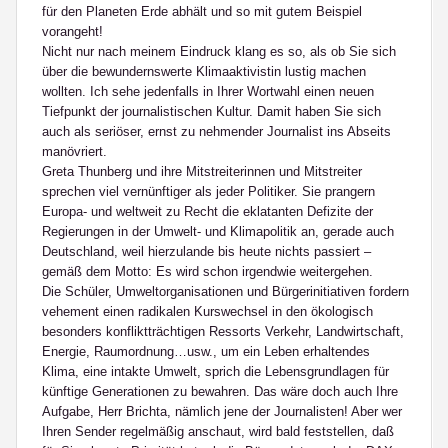
für den Planeten Erde abhält und so mit gutem Beispiel
vorangeht!
Nicht nur nach meinem Eindruck klang es so, als ob Sie sich
über die bewundernswerte Klimaaktivistin lustig machen
wollten. Ich sehe jedenfalls in Ihrer Wortwahl einen neuen
Tiefpunkt der journalistischen Kultur. Damit haben Sie sich
auch als seriöser, ernst zu nehmender Journalist ins Abseits
manövriert.
Greta Thunberg und ihre Mitstreiterinnen und Mitstreiter
sprechen viel vernünftiger als jeder Politiker. Sie prangern
Europa- und weltweit zu Recht die eklatanten Defizite der
Regierungen in der Umwelt- und Klimapolitik an, gerade auch
Deutschland, weil hierzulande bis heute nichts passiert –
gemäß dem Motto: Es wird schon irgendwie weitergehen.
Die Schüler, Umweltorganisationen und Bürgerinitiativen fordern
vehement einen radikalen Kurswechsel in den ökologisch
besonders konfliktträchtigen Ressorts Verkehr, Landwirtschaft,
Energie, Raumordnung…usw., um ein Leben erhaltendes
Klima, eine intakte Umwelt, sprich die Lebensgrundlagen für
künftige Generationen zu bewahren. Das wäre doch auch Ihre
Aufgabe, Herr Brichta, nämlich jene der Journalisten! Aber wer
Ihren Sender regelmäßig anschaut, wird bald feststellen, daß