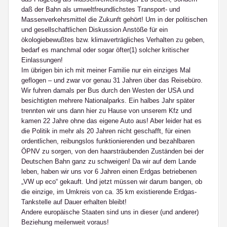
daß der Bahn als umweltfreundlichstes Transport- und
Massenverkehrsmittel die Zukunft gehört! Um in der politischen
und gesellschaftlichen Diskussion Anstöße für ein
ökologiebewußtes bzw. klimaverträgliches Verhalten zu geben,
bedarf es manchmal oder sogar öfter(1) solcher kritischer
Einlassungen!
Im übrigen bin ich mit meiner Familie nur ein einziges Mal
geflogen – und zwar vor genau 31 Jahren über das Reisebüro.
Wir fuhren damals per Bus durch den Westen der USA und
besichtigten mehrere Nationalparks. Ein halbes Jahr später
trennten wir uns dann hier zu Hause von unserem Kfz und
kamen 22 Jahre ohne das eigene Auto aus! Aber leider hat es
die Politik in mehr als 20 Jahren nicht geschafft, für einen
ordentlichen, reibungslos funktionierenden und bezahlbaren
ÖPNV zu sorgen, von den haarsträubenden Zuständen bei der
Deutschen Bahn ganz zu schweigen! Da wir auf dem Lande
leben, haben wir uns vor 6 Jahren einen Erdgas betriebenen
„VW up eco“ gekauft. Und jetzt müssen wir darum bangen, ob
die einzige, im Umkreis von ca. 35 km existierende Erdgas-
Tankstelle auf Dauer erhalten bleibt!
Andere europäische Staaten sind uns in dieser (und anderer)
Beziehung meilenweit voraus!