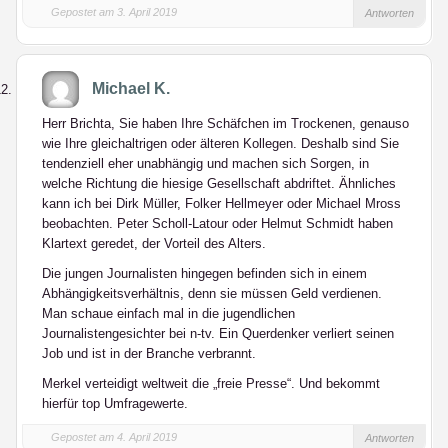
Gepostet am 3. April 2019
Antworten
Michael K.
Herr Brichta, Sie haben Ihre Schäfchen im Trockenen, genauso
wie Ihre gleichaltrigen oder älteren Kollegen. Deshalb sind Sie
tendenziell eher unabhängig und machen sich Sorgen, in
welche Richtung die hiesige Gesellschaft abdriftet. Ähnliches
kann ich bei Dirk Müller, Folker Hellmeyer oder Michael Mross
beobachten. Peter Scholl-Latour oder Helmut Schmidt haben
Klartext geredet, der Vorteil des Alters.
Die jungen Journalisten hingegen befinden sich in einem
Abhängigkeitsverhältnis, denn sie müssen Geld verdienen.
Man schaue einfach mal in die jugendlichen
Journalistengesichter bei n-tv. Ein Querdenker verliert seinen
Job und ist in der Branche verbrannt.
Merkel verteidigt weltweit die „freie Presse“. Und bekommt
hierfür top Umfragewerte.
Gepostet am 4. April 2019
Antworten