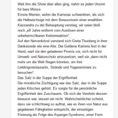
Weil ihm die Show über alles ging, nahm es jeden Unsinn
für bare Münze.
Ernste Mienen, wohin die Kameras schwenkten, als sich
die Halbwüchsige mit dem Bewusstsein einer erwählten
Kassandra zu der Behauptung verstieg, wir seien bloß
noch „elf Jahre entfernt vom Auslösen einer
unbeherrschbaren Kettenreaktion“.
Auf den Nervenkitzel verstand sich Greta Thunberg in ihrer
Dankesrede wie eine Alte. Die Goldene Kamera fest in der
Hand, warf sie den geladenen Promis vor, sich nicht für
Umwelt- und Naturschutz einzusetzen, weil sie „dann nicht
mehr um die Welt fliegen könnten, um ihre
Lieblingsrestaurants, Strände und Yogaseminare zu
besuchen“.
Das Salz in der Suppe der Ergriffenheit
Die moralische Züchtigung war das Salz, das in die Suppe
jeden Kitsches gehört. Es sorgte für die persönliche
Ergriffenheit des Zuschauers. Ob sich die Verehrte dessen
bewusst war, wissen wir nicht. Wahrscheinlicher scheint,
dass sie schlichtweg so auftrat, wie es ihren von Natur aus
gegebenen Fähigkeiten entspricht, der einseitigen
Fixierung als Folge des Asperger-Syndroms, einer Form