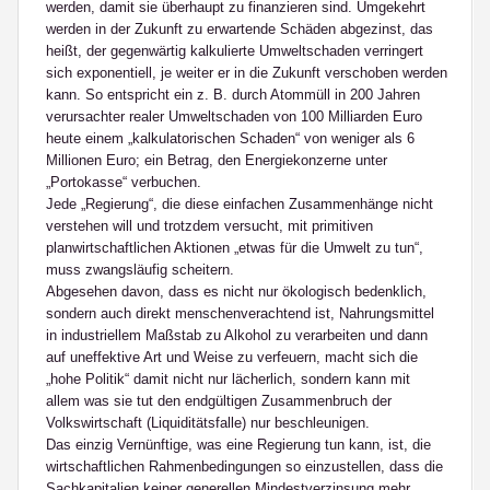
werden, damit sie überhaupt zu finanzieren sind. Umgekehrt
werden in der Zukunft zu erwartende Schäden abgezinst, das
heißt, der gegenwärtig kalkulierte Umweltschaden verringert
sich exponentiell, je weiter er in die Zukunft verschoben werden
kann. So entspricht ein z. B. durch Atommüll in 200 Jahren
verursachter realer Umweltschaden von 100 Milliarden Euro
heute einem „kalkulatorischen Schaden“ von weniger als 6
Millionen Euro; ein Betrag, den Energiekonzerne unter
„Portokasse“ verbuchen.
Jede „Regierung“, die diese einfachen Zusammenhänge nicht
verstehen will und trotzdem versucht, mit primitiven
planwirtschaftlichen Aktionen „etwas für die Umwelt zu tun“,
muss zwangsläufig scheitern.
Abgesehen davon, dass es nicht nur ökologisch bedenklich,
sondern auch direkt menschenverachtend ist, Nahrungsmittel
in industriellem Maßstab zu Alkohol zu verarbeiten und dann
auf uneffektive Art und Weise zu verfeuern, macht sich die
„hohe Politik“ damit nicht nur lächerlich, sondern kann mit
allem was sie tut den endgültigen Zusammenbruch der
Volkswirtschaft (Liquiditätsfalle) nur beschleunigen.
Das einzig Vernünftige, was eine Regierung tun kann, ist, die
wirtschaftlichen Rahmenbedingungen so einzustellen, dass die
Sachkapitalien keiner generellen Mindestverzinsung mehr