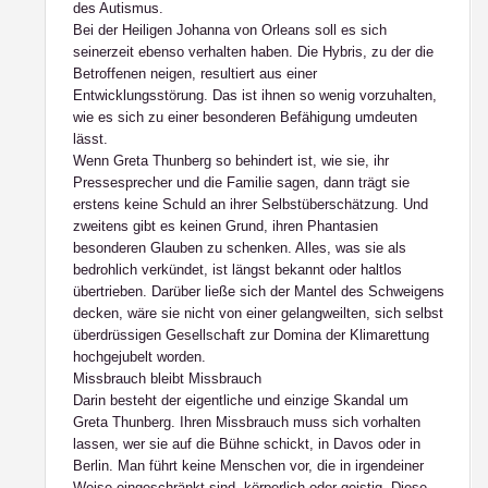
des Autismus.
Bei der Heiligen Johanna von Orleans soll es sich
seinerzeit ebenso verhalten haben. Die Hybris, zu der die
Betroffenen neigen, resultiert aus einer
Entwicklungsstörung. Das ist ihnen so wenig vorzuhalten,
wie es sich zu einer besonderen Befähigung umdeuten
lässt.
Wenn Greta Thunberg so behindert ist, wie sie, ihr
Pressesprecher und die Familie sagen, dann trägt sie
erstens keine Schuld an ihrer Selbstüberschätzung. Und
zweitens gibt es keinen Grund, ihren Phantasien
besonderen Glauben zu schenken. Alles, was sie als
bedrohlich verkündet, ist längst bekannt oder haltlos
übertrieben. Darüber ließe sich der Mantel des Schweigens
decken, wäre sie nicht von einer gelangweilten, sich selbst
überdrüssigen Gesellschaft zur Domina der Klimarettung
hochgejubelt worden.
Missbrauch bleibt Missbrauch
Darin besteht der eigentliche und einzige Skandal um
Greta Thunberg. Ihren Missbrauch muss sich vorhalten
lassen, wer sie auf die Bühne schickt, in Davos oder in
Berlin. Man führt keine Menschen vor, die in irgendeiner
Weise eingeschränkt sind, körperlich oder geistig. Diese