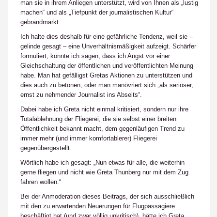
man sie in ihrem Anliegen unterstützt, wird von Ihnen als „lustig
machen“ und als „Tiefpunkt der journalistischen Kultur“
gebrandmarkt.
Ich halte dies deshalb für eine gefährliche Tendenz, weil sie –
gelinde gesagt – eine Unverhältnismäßigkeit aufzeigt. Schärfer
formuliert, könnte ich sagen, dass ich Angst vor einer
Gleichschaltung der öffentlichen und veröffentlichten Meinung
habe. Man hat gefälligst Gretas Aktionen zu unterstützen und
dies auch zu betonen, oder man manövriert sich „als seriöser,
ernst zu nehmender Journalist ins Abseits“.
Dabei habe ich Greta nicht einmal kritisiert, sondern nur ihre
Totalablehnung der Fliegerei, die sie selbst einer breiten
Öffentlichkeit bekannt macht, dem gegenläufigen Trend zu
immer mehr (und immer komfortablerer) Fliegerei
gegenübergestellt.
Wörtlich habe ich gesagt: „Nun etwas für alle, die weiterhin
gerne fliegen und nicht wie Greta Thunberg nur mit dem Zug
fahren wollen.“
Bei der Anmoderation dieses Beitrags, der sich ausschließlich
mit den zu erwartenden Neuerungen für Flugpassagiere
beschäftigt hat (und zwar völlig unkritisch), hätte ich Greta