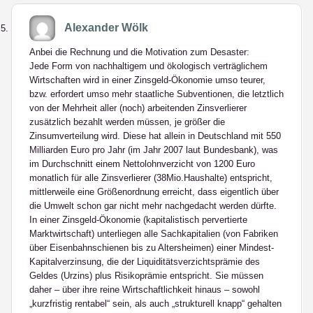
Alexander Wölk
Anbei die Rechnung und die Motivation zum Desaster:
Jede Form von nachhaltigem und ökologisch verträglichem
Wirtschaften wird in einer Zinsgeld-Ökonomie umso teurer,
bzw. erfordert umso mehr staatliche Subventionen, die letztlich
von der Mehrheit aller (noch) arbeitenden Zinsverlierer
zusätzlich bezahlt werden müssen, je größer die
Zinsumverteilung wird. Diese hat allein in Deutschland mit 550
Milliarden Euro pro Jahr (im Jahr 2007 laut Bundesbank), was
im Durchschnitt einem Nettolohnverzicht von 1200 Euro
monatlich für alle Zinsverlierer (38Mio.Haushalte) entspricht,
mittlerweile eine Größenordnung erreicht, dass eigentlich über
die Umwelt schon gar nicht mehr nachgedacht werden dürfte.
In einer Zinsgeld-Ökonomie (kapitalistisch pervertierte
Marktwirtschaft) unterliegen alle Sachkapitalien (von Fabriken
über Eisenbahnschienen bis zu Altersheimen) einer Mindest-
Kapitalverzinsung, die der Liquiditätsverzichtsprämie des
Geldes (Urzins) plus Risikoprämie entspricht. Sie müssen
daher – über ihre reine Wirtschaftlichkeit hinaus – sowohl
„kurzfristig rentabel“ sein, als auch „strukturell knapp“ gehalten