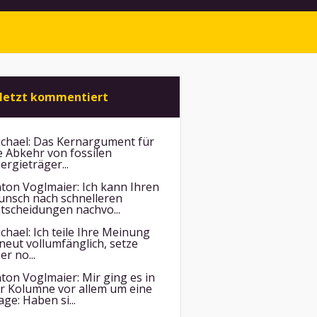
letzt kommentiert
chael:
Das Kernargument für
e Abkehr von fossilen
ergieträger...
ton Voglmaier:
Ich kann Ihren
nsch nach schnelleren
tscheidungen nachvo...
chael:
Ich teile Ihre Meinung
neut vollumfänglich, setze
er no...
ton Voglmaier:
Mir ging es in
r Kolumne vor allem um eine
age: Haben si...