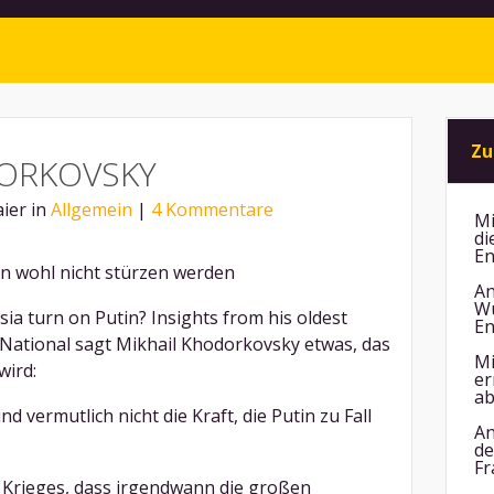
Zu
DORKOVSKY
aier in
Allgemein
|
4 Kommentare
Mi
di
En
n wohl nicht stürzen werden
An
Wu
ia turn on Putin? Insights from his oldest
En
ational sagt Mikhail Khodorkovsky etwas, das
Mi
wird:
er
ab
d vermutlich nicht die Kraft, die Putin zu Fall
An
de
Fr
s Krieges, dass irgendwann die großen