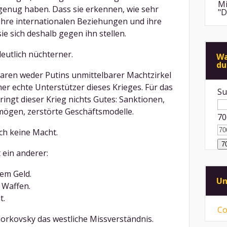
Mi
 genug haben. Dass sie erkennen, wie sehr
"D
ihre internationalen Beziehungen und ihre
ie sich deshalb gegen ihn stellen.
An
de
di
eutlich nüchterner.
Wa
du
Mi
aren weder Putins unmittelbarer Machtzirkel
"F
Me
r echte Unterstützer dieses Krieges. Für das
Su
ringt dieser Krieg nichts Gutes: Sanktionen,
An
ps
mögen, zerstörte Geschäftsmodelle.
70
ei
ch keine Macht.
Mi
Sp
mü
 ein anderer:
Mi
em Geld.
vo
Un
ni
 Waffen.
t.
Co
orkovsky das westliche Missverständnis.