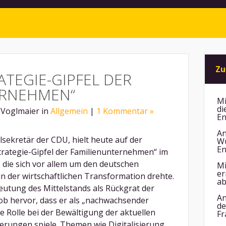
Zu
ATEGIE-GIPFEL DER
ERNEHMEN“
Mi
di
 Voglmaier in
Allgemein
|
1 Kommentar »
En
An
sekretär der CDU, hielt heute auf der
Wu
En
rategie-Gipfel der Familienunternehmen“ im
 die sich vor allem um den deutschen
Mi
er
in der wirtschaftlichen Transformation drehte.
ab
utung des Mittelstands als Rückgrat der
An
ob hervor, dass er als „nachwachsender
de
e Rolle bei der Bewältigung der aktuellen
Fr
erungen spiele. Themen wie Digitalisierung,