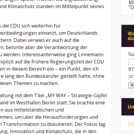
Mi
und Klimaschutz standen im Mittelpunkt seines
"D
An
 die CDU sich weiterhin für
de
di
hmenbedingungen einsetzt, um Deutschlands
Wa
du
hern. Dabei verwies er auch auf die
Mi
"F
n, betonte aber die Verantwortung der
Me
Su
zu werden. Interessanterweise ging Linnemann
An
explizit auf die frühere Regierungszeit der CDU
ps
 in diesem Bereich ein – ein Punkt, den ich
97
ei
hre lang den Bundeskanzler gestellt hatte, ohne
Mi
 diesen Themen zu machen.
Sp
mü
ltung mit dem Titel „MY WAY – Strategie-Gipfel
Mi
nd im Westhafen Berlin statt. Sie brachte eine
vo
Un
ni
en aus mittelständischen und
mmen, um über die Herausforderungen und
Co
n Transformation zu diskutieren. Der Fokus lag
ung, Innovation und Klimaschutz, die in den