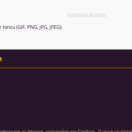
hinzu (GIF, PNG, JPG, JPEG):
M
 verbessern zu können, verwenden wir Cookies.
Datentschutzrich