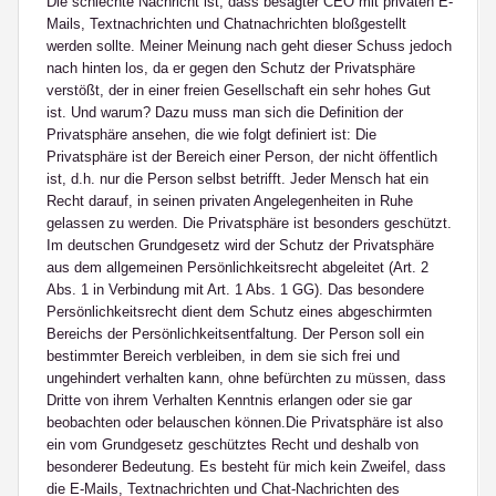
Die schlechte Nachricht ist, dass besagter CEO mit privaten E-
Mails, Textnachrichten und Chatnachrichten bloßgestellt
werden sollte. Meiner Meinung nach geht dieser Schuss jedoch
nach hinten los, da er gegen den Schutz der Privatsphäre
verstößt, der in einer freien Gesellschaft ein sehr hohes Gut
ist.
Und warum?
Dazu muss man sich die Definition der
Privatsphäre ansehen, die wie folgt definiert ist: Die
Privatsphäre ist der Bereich einer Person, der nicht öffentlich
ist, d.h. nur die Person selbst betrifft. Jeder Mensch hat ein
Recht darauf, in seinen privaten Angelegenheiten in Ruhe
gelassen zu werden. Die Privatsphäre ist besonders geschützt.
Im deutschen Grundgesetz wird der Schutz der Privatsphäre
aus dem allgemeinen Persönlichkeitsrecht abgeleitet (Art. 2
Abs. 1 in Verbindung mit Art. 1 Abs. 1 GG). Das besondere
Persönlichkeitsrecht dient dem Schutz eines abgeschirmten
Bereichs der Persönlichkeitsentfaltung. Der Person soll ein
bestimmter Bereich verbleiben, in dem sie sich frei und
ungehindert verhalten kann, ohne befürchten zu müssen, dass
Dritte von ihrem Verhalten Kenntnis erlangen oder sie gar
beobachten oder belauschen können.
Die Privatsphäre ist also
ein vom Grundgesetz geschütztes Recht und deshalb von
besonderer Bedeutung. Es besteht für mich kein Zweifel, dass
die E-Mails, Textnachrichten und Chat-Nachrichten des