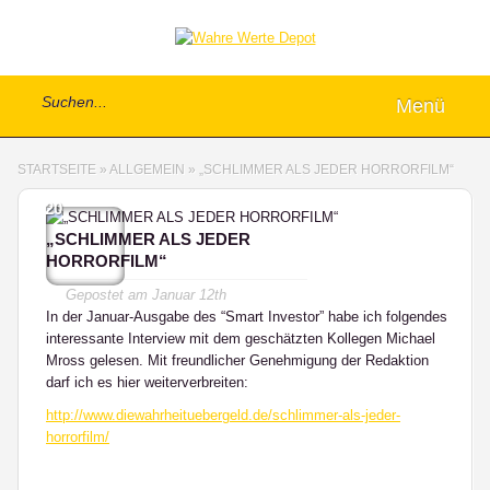
Menü
STARTSEITE
»
ALLGEMEIN
»
„SCHLIMMER ALS JEDER HORRORFILM“
20
„SCHLIMMER ALS JEDER
HORRORFILM“
Gepostet am
Januar 12th
In der Januar-Ausgabe des “Smart Investor” habe ich folgendes
interessante Interview mit dem geschätzten Kollegen Michael
Mross gelesen. Mit freundlicher Genehmigung der Redaktion
darf ich es hier weiterverbreiten:
http://www.diewahrheituebergeld.de/schlimmer-als-jeder-
horrorfilm/