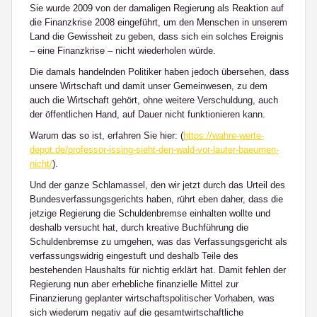
Sie wurde 2009 von der damaligen Regierung als Reaktion auf
die Finanzkrise 2008 eingeführt, um den Menschen in unserem
Land die Gewissheit zu geben, dass sich ein solches Ereignis
– eine Finanzkrise – nicht wiederholen würde.
Die damals handelnden Politiker haben jedoch übersehen, dass
unsere Wirtschaft und damit unser Gemeinwesen, zu dem
auch die Wirtschaft gehört, ohne weitere Verschuldung, auch
der öffentlichen Hand, auf Dauer nicht funktionieren kann.
Warum das so ist, erfahren Sie hier: (
https://wahre-werte-
depot.de/professor-issing-sieht-den-wald-vor-lauter-baeumen-
nicht/
).
Und der ganze Schlamassel, den wir jetzt durch das Urteil des
Bundesverfassungsgerichts haben, rührt eben daher, dass die
jetzige Regierung die Schuldenbremse einhalten wollte und
deshalb versucht hat, durch kreative Buchführung die
Schuldenbremse zu umgehen, was das Verfassungsgericht als
verfassungswidrig eingestuft und deshalb Teile des
bestehenden Haushalts für nichtig erklärt hat. Damit fehlen der
Regierung nun aber erhebliche finanzielle Mittel zur
Finanzierung geplanter wirtschaftspolitischer Vorhaben, was
sich wiederum negativ auf die gesamtwirtschaftliche