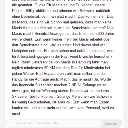
nie geändert. Gucke Dir Macis an und Du kennst unsere
Regeln: Billig, abfüttern und arbeiten wie Schwein, natürlich
ohne Betriebsrat, den man platt macht. Das können sie.. Das
ist Macis, das sind wir. Schon mal gelesen, dass man keine
Macis Aktien kaufen sollte, weil sie Betriebsräte plätten? Nein.
Macis macht Rendite.Deswegen ist das Ende noch 300 Jahre
weit entfernt. Erst wenn keiner mehr bei Macis arbeitet oder
dort Betriebsräte sind, wird es ernst. Und davon sind wir
Lichtjahre entfernt. Hat sich schon mal dafür interessiert, was
für Arbeitsbedingungen in der Fast Food Branche herrschen?
Nein: Beim Lieferservice von Macis in Hamburg fährt man
täglich mindestens 60 KM mit dem Rad für Mindestlohn bei
jedem Wetter. Rad Reparaturen zahlt man selber und das
Handy für die Aufträge auch. Macht das jemand? Ja. Würde
das irgendein Sülzer hier machen ? NEIN! Solange es so
etwas gibt, ist die Währung sicher. Nennen wir es moderne
Sklaverei. Sie funktioniert. Solange Menschen wie Schweine
für wenig Geld arbeiten, ist alles ok. Erst wenn man Essen
kaufen will und nicht mehr auf hat, weil kein Personal, wird es
ernst.
Gepostet am 3. November 2019
Antworten