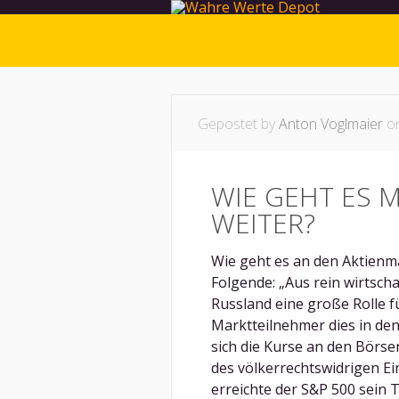
Gepostet by
Anton Voglmaier
on
WIE GEHT ES 
WEITER?
Wie geht es an den Aktienmä
Folgende: „Aus rein wirtscha
Russland eine große Rolle f
Marktteilnehmer dies in d
sich die Kurse an den Börse
des völkerrechtswidrigen E
erreichte der S&P 500 sein T