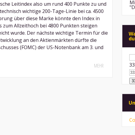
Mi
sche Leitindex also um rund 400 Punkte zu und
"D
technisch wichtige 200-Tage-Linie bei ca. 4500
Sprung über diese Marke könnte den Index in
An
zum Allzeithoch bei 4800 Punkten steigen
de
di
eicht wurde. Der nächste wichtige Termin für die
Wa
du
ntwicklung an den Aktienmärkten dürfte die
Mi
"F
schusses (FOMC) der US-Notenbank am 3. und
Me
Su
na
An
33
ps
MEHR
ei
Mi
Sp
mü
Mi
Un
vo
ni
Co