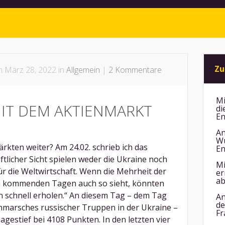
Zu
 März 28, 2022 in
Allgemein
|
2 Kommentare
Mi
MIT DEM AKTIENMARKT
di
En
An
Wu
rkten weiter? Am 24.02. schrieb ich das
En
ftlicher Sicht spielen weder die Ukraine noch
Mi
ür die Weltwirtschaft. Wenn die Mehrheit der
er
ab
en kommenden Tagen auch so sieht, könnten
n schnell erholen.“ An diesem Tag – dem Tag
An
de
inmarsches russischer Truppen in der Ukraine –
Fr
agestief bei 4108 Punkten. In den letzten vier