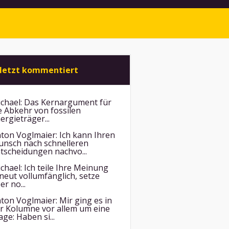
letzt kommentiert
chael:
Das Kernargument für
e Abkehr von fossilen
ergieträger...
ton Voglmaier:
Ich kann Ihren
nsch nach schnelleren
tscheidungen nachvo...
chael:
Ich teile Ihre Meinung
neut vollumfänglich, setze
er no...
ton Voglmaier:
Mir ging es in
r Kolumne vor allem um eine
age: Haben si...