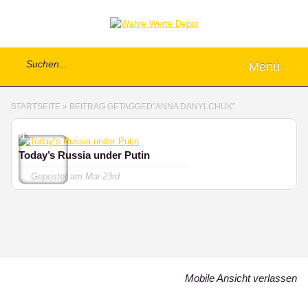
Menü
STARTSEITE
»
BEITRAG GETAGGED
"
ANNA DANYLCHUK"
1
Today’s Russia under Putin
Gepostet am
Mai 23rd
Mobile Ansicht verlassen