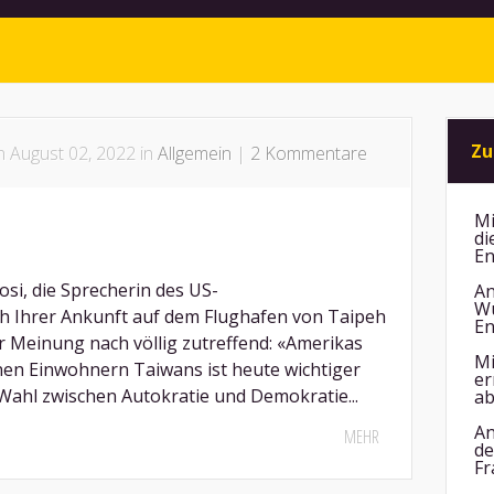
Zu
 August 02, 2022 in
Allgemein
|
2 Kommentare
Mi
di
En
osi, die Sprecherin des US-
An
Wu
h Ihrer Ankunft auf dem Flughafen von Taipeh
En
er Meinung nach völlig zutreffend: «Amerikas
Mi
ionen Einwohnern Taiwans ist heute wichtiger
er
r Wahl zwischen Autokratie und Demokratie...
ab
An
MEHR
de
Fr