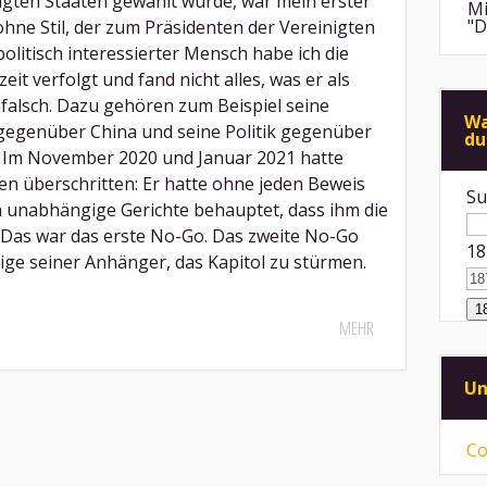
igten Staaten gewählt wurde, war mein erster
Mi
"D
hne Stil, der zum Präsidenten der Vereinigten
olitisch interessierter Mensch habe ich die
An
eit verfolgt und fand nicht alles, was er als
de
 falsch. Dazu gehören zum Beispiel seine
di
Wa
 gegenüber China und seine Politik gegenüber
du
Mi
e. Im November 2020 und Januar 2021 hatte
"F
Me
en überschritten: Er hatte ohne jeden Beweis
Su
h unabhängige Gerichte behauptet, dass ihm die
An
ps
 Das war das erste No-Go. Das zweite No-Go
18
ei
ige seiner Anhänger, das Kapitol zu stürmen.
Mi
Sp
mü
MEHR
Mi
vo
Un
ni
Co