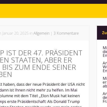
Zu
 Januar 20, 2025 in
Allgemein
|
3 Kommentare
Mi
 IST DER 47. PRÄSIDENT
di
En
EN STAATEN, ABER ER
An
 BIS ZUM ENDE SEINER
Wu
En
IBEN
Mi
er
t haben, dass der neue Präsident der USA nicht
ab
dann ist Ihnen nicht mehr zu helfen. Im Mai
An
Kolumne mit dem Titel: „Elon Musk hat keinen
de
Fr
ps erste Präsidentschaft: Als Donald Trump