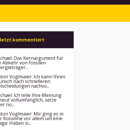
letzt kommentiert
chael:
Das Kernargument für
e Abkehr von fossilen
ergieträger...
ton Voglmaier:
Ich kann Ihren
nsch nach schnelleren
tscheidungen nachvo...
chael:
Ich teile Ihre Meinung
neut vollumfänglich, setze
er no...
ton Voglmaier:
Mir ging es in
r Kolumne vor allem um eine
age: Haben si...