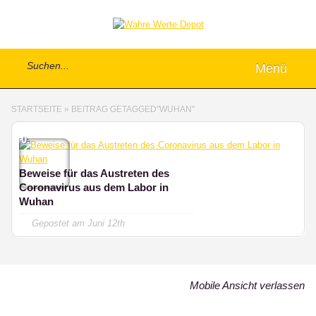
Menü
STARTSEITE
»
BEITRAG GETAGGED
"
WUHAN"
0
Beweise für das Austreten des
Coronavirus aus dem Labor in
Wuhan
Gepostet am
Juni 12th
Mobile Ansicht verlassen