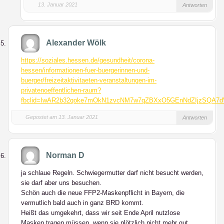
13. Januar 2021
Antworten
Alexander Wölk
https://soziales.hessen.de/gesundheit/corona-
hessen/informationen-fuer-buergerinnen-und-
buerger/freizeitaktivitaeten-veranstaltungen-im-
privatenoeffentlichen-raum?
fbclid=IwAR2b32qoke7mOkN1zvcNM7w7qZBXxO5GEnNdZIjzSQA7dV
Gepostet am 13. Januar 2021
Antworten
Norman D
ja schlaue Regeln. Schwiegermutter darf nicht besucht werden,
sie darf aber uns besuchen.
Schön auch die neue FFP2-Maskenpflicht in Bayern, die
vermutlich bald auch in ganz BRD kommt.
Heißt das umgekehrt, dass wir seit Ende April nutzlose
Masken tragen müssen, wenn sie plötzlich nicht mehr gut