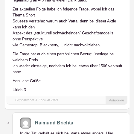
regelmäßig an – prima & vielen Dank dafür.
Zur aktuellen Folge habe ich folgende Frage, wobei ich das
Thema Short
Squeeze verstehe: warum auch Varta, denn bei dieser Aktie
kann ich den
Aspekt des „strukturell schwächelnden“ Geschäftsmodells
ohne Perspektive
wie Gamestop, Blackberry,… nicht nachvollziehen.
Die Frage hat auch einen persönlichen Bezug: überlege bei
welchem Preis
ich wieder einsteige, nachdem ich bei etwas über 150€ verkauft
habe.
Herzliche Grüße
Ulrich R.
Gepostet am 3. Februar 2021
Antworten
Raimund Brichta
In der Tat verhält es sich bei Varta etwas anders. Hier