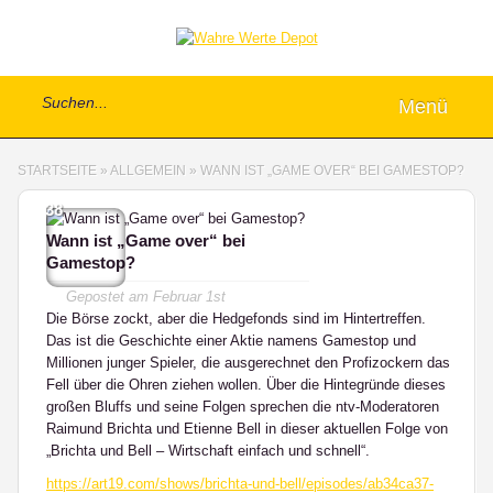
Menü
STARTSEITE
»
ALLGEMEIN
»
WANN IST „GAME OVER“ BEI GAMESTOP?
38
Wann ist „Game over“ bei
Gamestop?
Gepostet am
Februar 1st
Die Börse zockt, aber die Hedgefonds sind im Hintertreffen.
Das ist die Geschichte einer Aktie namens Gamestop und
Millionen junger Spieler, die ausgerechnet den Profizockern das
Fell über die Ohren ziehen wollen. Über die Hintegründe dieses
großen Bluffs und seine Folgen sprechen die ntv-Moderatoren
Raimund Brichta und Etienne Bell in dieser aktuellen Folge von
„Brichta und Bell – Wirtschaft einfach und schnell“.
https://art19.com/shows/brichta-und-bell/episodes/ab34ca37-