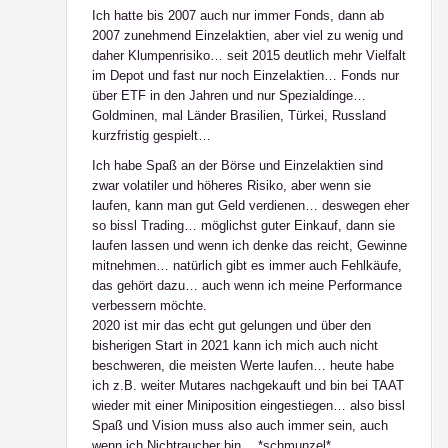
Ich hatte bis 2007 auch nur immer Fonds, dann ab
2007 zunehmend Einzelaktien, aber viel zu wenig und
daher Klumpenrisiko… seit 2015 deutlich mehr Vielfalt
im Depot und fast nur noch Einzelaktien… Fonds nur
über ETF in den Jahren und nur Spezialdinge…
Goldminen, mal Länder Brasilien, Türkei, Russland
kurzfristig gespielt…
Ich habe Spaß an der Börse und Einzelaktien sind
zwar volatiler und höheres Risiko, aber wenn sie
laufen, kann man gut Geld verdienen… deswegen eher
so bissl Trading… möglichst guter Einkauf, dann sie
laufen lassen und wenn ich denke das reicht, Gewinne
mitnehmen… natürlich gibt es immer auch Fehlkäufe,
das gehört dazu… auch wenn ich meine Performance
verbessern möchte.
2020 ist mir das echt gut gelungen und über den
bisherigen Start in 2021 kann ich mich auch nicht
beschweren, die meisten Werte laufen… heute habe
ich z.B. weiter Mutares nachgekauft und bin bei TAAT
wieder mit einer Miniposition eingestiegen… also bissl
Spaß und Vision muss also auch immer sein, auch
wenn ich Nichtraucher bin… *schmunzel*