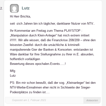
Lutz
Hi Herr Brichta,
seit -zich Jahren bin ich täglicher, dankbarer Nutzer von NTV..
Ihr Kommentar am Freitag zum Thema PLAYSTOP :
„Manipulation durch Klein-Anleger“ hat mich extrem irritiert
i!!!!!!. Wir alle wissen, daß die Finanzkrise 208/209 – ohne den
leisesten Zweifel- durch die ursächliche & kriminell-
manipulierende Gier der Banken & Konsorten. entstanden ist
Wäre dankbar für Ihre Stellungnahme zu Ihrer m.E. absurden,
hoffentlich vorläüfigen
Bewertung dieses epochalen.Events…..!
Mfg
Lutz
PS: Bin mir schon bewußt, daß der sog. „Kleinanleger“ bei den
NTV-Werbe-Einnahmen eher nicht in Sichtweite der Sieger-
Podestplätze zu finden ist….
Gepostet am 1. Februar 2021
Antworten