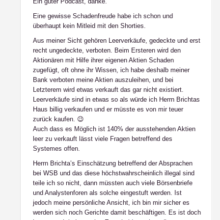
Ein guter Podcast, danke.
Eine gewisse Schadenfreude habe ich schon und
überhaupt kein Mitleid mit den Shorties.
Aus meiner Sicht gehören Leerverkäufe, gedeckte und erst
recht ungedeckte, verboten. Beim Ersteren wird den
Aktionären mit Hilfe ihrer eigenen Aktien Schaden
zugefügt, oft ohne ihr Wissen, ich habe deshalb meiner
Bank verboten meine Aktien auszuleihen, und bei
Letzterem wird etwas verkauft das gar nicht existiert.
Leerverkäufe sind in etwas so als würde ich Herrn Brichtas
Haus billig verkaufen und er müsste es von mir teuer
zurück kaufen. 😉
Auch dass es Möglich ist 140% der ausstehenden Aktien
leer zu verkauft lässt viele Fragen betreffend des
Systemes offen.
Herrn Brichta’s Einschätzung betreffend der Absprachen
bei WSB und das diese höchstwahrscheinlich illegal sind
teile ich so nicht, dann müssten auch viele Börsenbriefe
und Analystenforen als solche eingestuft werden. Ist
jedoch meine persönliche Ansicht, ich bin mir sicher es
werden sich noch Gerichte damit beschäftigen. Es ist doch