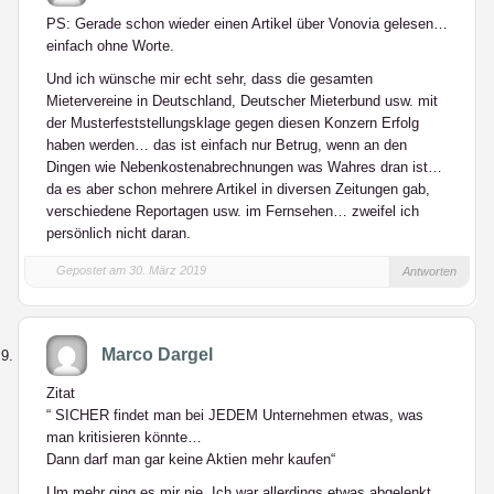
PS: Gerade schon wieder einen Artikel über Vonovia gelesen…
einfach ohne Worte.
Und ich wünsche mir echt sehr, dass die gesamten
Mietervereine in Deutschland, Deutscher Mieterbund usw. mit
der Musterfeststellungsklage gegen diesen Konzern Erfolg
haben werden… das ist einfach nur Betrug, wenn an den
Dingen wie Nebenkostenabrechnungen was Wahres dran ist…
da es aber schon mehrere Artikel in diversen Zeitungen gab,
verschiedene Reportagen usw. im Fernsehen… zweifel ich
persönlich nicht daran.
Gepostet am 30. März 2019
Antworten
Marco Dargel
Zitat
“ SICHER findet man bei JEDEM Unternehmen etwas, was
man kritisieren könnte…
Dann darf man gar keine Aktien mehr kaufen“
Um mehr ging es mir nie. Ich war allerdings etwas abgelenkt,