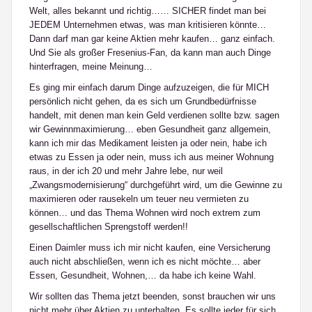
Welt, alles bekannt und richtig…… SICHER findet man bei
JEDEM Unternehmen etwas, was man kritisieren könnte…
Dann darf man gar keine Aktien mehr kaufen… ganz einfach.
Und Sie als großer Fresenius-Fan, da kann man auch Dinge
hinterfragen, meine Meinung…
Es ging mir einfach darum Dinge aufzuzeigen, die für MICH
persönlich nicht gehen, da es sich um Grundbedürfnisse
handelt, mit denen man kein Geld verdienen sollte bzw. sagen
wir Gewinnmaximierung… eben Gesundheit ganz allgemein,
kann ich mir das Medikament leisten ja oder nein, habe ich
etwas zu Essen ja oder nein, muss ich aus meiner Wohnung
raus, in der ich 20 und mehr Jahre lebe, nur weil
„Zwangsmodernisierung“ durchgeführt wird, um die Gewinne zu
maximieren oder rausekeln um teuer neu vermieten zu
können… und das Thema Wohnen wird noch extrem zum
gesellschaftlichen Sprengstoff werden!!
Einen Daimler muss ich mir nicht kaufen, eine Versicherung
auch nicht abschließen, wenn ich es nicht möchte… aber
Essen, Gesundheit, Wohnen,… da habe ich keine Wahl.
Wir sollten das Thema jetzt beenden, sonst brauchen wir uns
nicht mehr über Aktien zu unterhalten. Es sollte jeder für sich