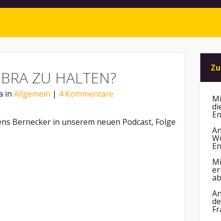
Zu
IBRA ZU HALTEN?
a in
Allgemein
|
4 Kommentare
Mi
di
En
Jens Bernecker in unserem neuen Podcast, Folge
An
Wu
En
Mi
er
ab
An
de
Fr