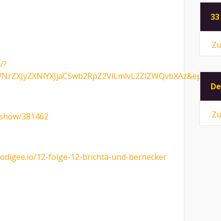
33
Zu
/?
ZWNrZXJyZXNlYXJjaC5wb2RpZ2VlLmlvL2ZlZWQvbXAz&ep
De
Zu
/show/381462
podigee.io/12-folge-12-brichta-und-bernecker