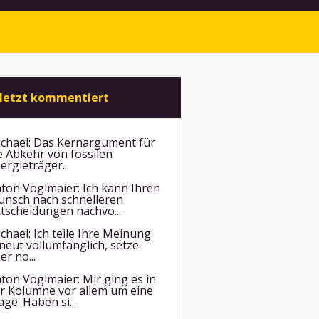
letzt kommentiert
chael:
Das Kernargument für
e Abkehr von fossilen
ergieträger...
ton Voglmaier:
Ich kann Ihren
nsch nach schnelleren
tscheidungen nachvo...
chael:
Ich teile Ihre Meinung
neut vollumfänglich, setze
er no...
ton Voglmaier:
Mir ging es in
r Kolumne vor allem um eine
age: Haben si...