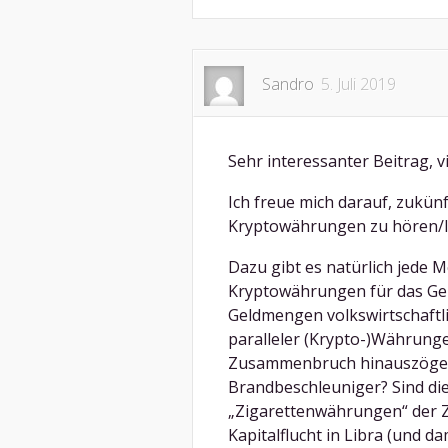
Sandro
5. Juli 2019
Sehr interessanter Beitrag, v
Ich freue mich darauf, zukü
Kryptowährungen zu hören/l
Dazu gibt es natürlich jede 
Kryptowährungen für das Gel
Geldmengen volkswirtschaftli
paralleler (Krypto-)Währungen
Zusammenbruch hinauszögern
Brandbeschleuniger? Sind di
„Zigarettenwährungen“ der Z
Kapitalflucht in Libra (und d