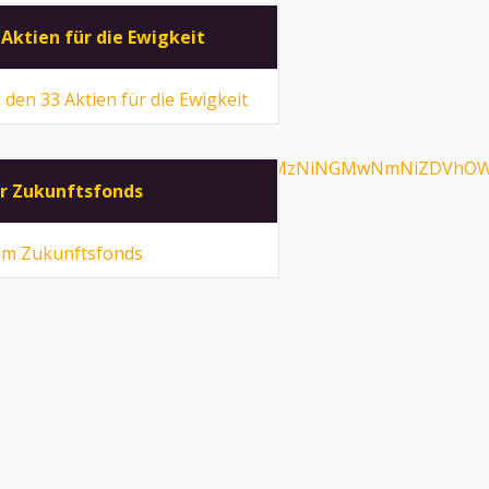
 Aktien für die Ewigkeit
 den 33 Aktien für die Ewigkeit
isode=MTc4ODczYTc3MDk2YWI5NGVjMzNiNGMwNmNiZDVh
r Zukunftsfonds
m Zukunftsfonds