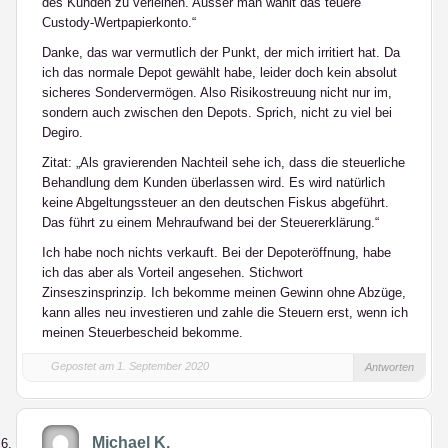
des Kunden zu verleihen. Ausser man wählt das teuere
Custody-Wertpapierkonto.“
Danke, das war vermutlich der Punkt, der mich irritiert hat. Da
ich das normale Depot gewählt habe, leider doch kein absolut
sicheres Sondervermögen. Also Risikostreuung nicht nur im,
sondern auch zwischen den Depots. Sprich, nicht zu viel bei
Degiro.
Zitat: „Als gravierenden Nachteil sehe ich, dass die steuerliche
Behandlung dem Kunden überlassen wird. Es wird natürlich
keine Abgeltungssteuer an den deutschen Fiskus abgeführt.
Das führt zu einem Mehraufwand bei der Steuererklärung.“
Ich habe noch nichts verkauft. Bei der Depoteröffnung, habe
ich das aber als Vorteil angesehen. Stichwort
Zinseszinsprinzip. Ich bekomme meinen Gewinn ohne Abzüge,
kann alles neu investieren und zahle die Steuern erst, wenn ich
meinen Steuerbescheid bekomme.
Gepostet am 1. September 2020
Antworten
Michael K.