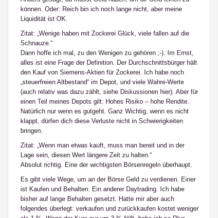
können. Oder: Reich bin ich noch lange nicht, aber meine
Liquidität ist OK.
Zitat: „Wenige haben mit Zockerei Glück, viele fallen auf die
Schnauze.“
Dann hoffe ich mal, zu den Wenigen zu gehören ;-). Im Ernst,
alles ist eine Frage der Definition. Der Durchschnittsbürger hält
den Kauf von Siemens-Aktien für Zockerei. Ich habe noch
„steuerfreien Altbestand“ im Depot, und viele Wahre-Werte
(auch relativ was dazu zählt, siehe Diskussionen hier). Aber für
einen Teil meines Depots gilt: Hohes Risiko – hohe Rendite.
Natürlich nur wenn es gutgeht. Ganz Wichtig, wenn es nicht
klappt, dürfen dich diese Verluste nicht in Schwierigkeiten
bringen.
Zitat: „Wenn man etwas kauft, muss man bereit und in der
Lage sein, diesen Wert längere Zeit zu halten.“
Absolut richtig. Eine der wichtigsten Börsenregeln überhaupt.
Es gibt viele Wege, um an der Börse Geld zu verdienen. Einer
ist Kaufen und Behalten. Ein anderer Daytrading. Ich habe
bisher auf lange Behalten gesetzt. Hatte mir aber auch
folgendes überlegt: verkaufen und zurückkaufen kostet weniger