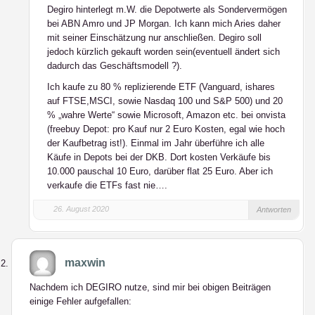
Degiro hinterlegt m.W. die Depotwerte als Sondervermögen
bei ABN Amro und JP Morgan. Ich kann mich Aries daher
mit seiner Einschätzung nur anschließen. Degiro soll
jedoch kürzlich gekauft worden sein(eventuell ändert sich
dadurch das Geschäftsmodell ?).
Ich kaufe zu 80 % replizierende ETF (Vanguard, ishares
auf FTSE,MSCI, sowie Nasdaq 100 und S&P 500) und 20
% „wahre Werte“ sowie Microsoft, Amazon etc. bei onvista
(freebuy Depot: pro Kauf nur 2 Euro Kosten, egal wie hoch
der Kaufbetrag ist!). Einmal im Jahr überführe ich alle
Käufe in Depots bei der DKB. Dort kosten Verkäufe bis
10.000 pauschal 10 Euro, darüber flat 25 Euro. Aber ich
verkaufe die ETFs fast nie….
26. August 2020
Antworten
maxwin
Nachdem ich DEGIRO nutze, sind mir bei obigen Beiträgen
einige Fehler aufgefallen: