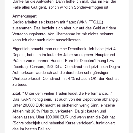
Danke für die Antworten. Dann hoffe ich mal, das im Fall der
Fälle alles Gut geht, sprich wirklich Sondervermögen ist.
Anmerkungen:
Degiro arbeitet seit kurzem mit flatex (WKN FTG111)
zusammen. Das bezieht sich aber nur auf das Geld auf dem
Verrechnungskonto. Von Übernahme ist mir nichts bekannt,
kann ich aber auch nicht ausschliessen.
Eigentlich braucht man nur eine Depotbank. Ich habe jetzt 4
Depots, hat sich im laufe der Jahre so ergeben. Hauptgrund:
Prämie von mehreren Hundert Euro für Depoteröffnung bzw.
-übertrag. Consors, ING-Diba, Comdirect und jetzt noch Degiro.
Aufmerksam wurde ich auf die durch den sehr günstigen
Wertpapierkredit. Comdirect mit 4 % ist auch OK, der Rest ist
zu teuer.
Zitat: “ Unter dem vielen Traden leidet die Performance…“
Das KANN richtig sein. Ist auch von der Depothöhe abhängig.
Unter 20.000 EUR macht es sicherlich wenig Sinn, einzelne
Aktien mit 10 % Plus zu verkaufen. Da gilt kaufen und
liegenlassen. Über 100.000 EUR und wenn man die Zeit hat
(Schreibtischjob und nebenbei Kurse verfolgen), funktioniert
das im besten Fall so: