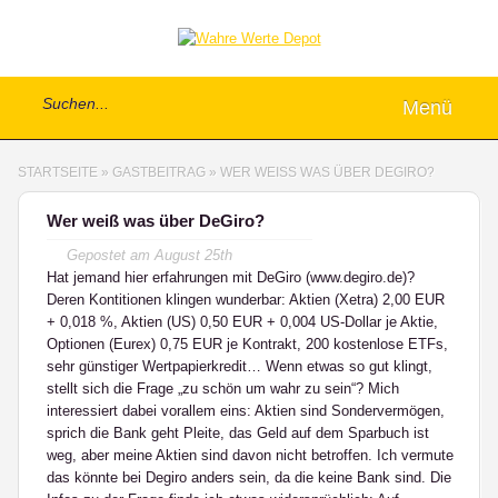
Menü
STARTSEITE
»
GASTBEITRAG
»
WER WEISS WAS ÜBER DEGIRO?
Wer weiß was über DeGiro?
Gepostet am
August 25th
Hat jemand hier erfahrungen mit DeGiro (www.degiro.de)?
Deren Kontitionen klingen wunderbar: Aktien (Xetra) 2,00 EUR
+ 0,018 %, Aktien (US) 0,50 EUR + 0,004 US-Dollar je Aktie,
Optionen (Eurex) 0,75 EUR je Kontrakt, 200 kostenlose ETFs,
sehr günstiger Wertpapierkredit… Wenn etwas so gut klingt,
stellt sich die Frage „zu schön um wahr zu sein“? Mich
interessiert dabei vorallem eins: Aktien sind Sondervermögen,
sprich die Bank geht Pleite, das Geld auf dem Sparbuch ist
weg, aber meine Aktien sind davon nicht betroffen. Ich vermute
das könnte bei Degiro anders sein, da die keine Bank sind. Die