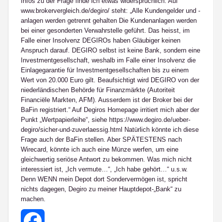
Infos zu der Frage finde ich etwas widersprüchlich: Auf
www.brokervergleich.de/degiro/ steht: „Alle Kundengelder und -
anlagen werden getrennt gehalten Die Kundenanlagen werden
bei einer gesonderten Verwahrstelle geführt. Das heisst, im
Falle einer Insolvenz DEGIROs haben Gläubiger keinen
Anspruch darauf. DEGIRO selbst ist keine Bank, sondern eine
Investmentgesellschaft, weshalb im Falle einer Insolvenz die
Einlagegarantie für Investmentgesellschaften bis zu einem
Wert von 20.000 Euro gilt. Beaufsichtigt wird DEGIRO von der
niederländischen Behörde für Finanzmärkte (Autoriteit
Financiële Markten, AFM). Ausserdem ist der Broker bei der
BaFin registriert.“ Auf Degiros Homepage irritiert mich aber der
Punkt „Wertpapierleihe“, siehe https://www.degiro.de/ueber-
degiro/sicher-und-zuverlaessig.html Natürlich könnte ich diese
Frage auch der BaFin stellen. Aber SPÄTESTENS nach
Wirecard, könnte ich auch eine Münze werfen, um eine
gleichwertig seriöse Antwort zu bekommen. Was mich nicht
interessiert ist, „Ich vermute…“, „Ich habe gehört…“ u.s.w.
Denn WENN mein Depot dort Sondervermögen ist, spricht
nichts dagegen, Degiro zu meiner Hauptdepot-„Bank“ zu
machen.