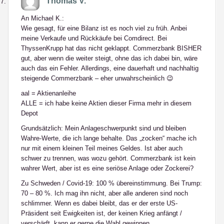
Thomas V.
An Michael K.:
Wie gesagt, für eine Bilanz ist es noch viel zu früh. Anbei
meine Verkaufe und Rückkäufe bei Comdirect. Bei
ThyssenKrupp hat das nicht geklappt. Commerzbank BISHER
gut, aber wenn die weiter steigt, ohne das ich dabei bin, wäre
auch das ein Fehler. Allerdings, eine dauerhaft und nachhaltig
steigende Commerzbank – eher unwahrscheinlich 😉
aal = Aktienanleihe
ALLE = ich habe keine Aktien dieser Firma mehr in diesem
Depot
Grundsätzlich: Mein Anlageschwerpunkt sind und bleiben
Wahre-Werte, die ich lange behalte. Das „zocken“ mache ich
nur mit einem kleinen Teil meines Geldes. Ist aber auch
schwer zu trennen, was wozu gehört. Commerzbank ist kein
wahrer Wert, aber ist es eine seriöse Anlage oder Zockerei?
Zu Schweden / Covid-19: 100 % übereinstimmung. Bei Trump:
70 – 80 %. Ich mag ihn nicht, aber alle anderen sind noch
schlimmer. Wenn es dabei bleibt, das er der erste US-
Präsident seit Ewigkeiten ist, der keinen Krieg anfängt /
verschärft, kann er gerne die Wahl gewinnen.