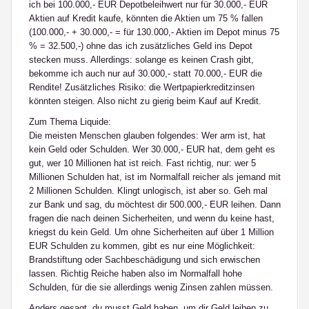
ich bei 100.000,- EUR Depotbeleihwert nur für 30.000,- EUR
Aktien auf Kredit kaufe, könnten die Aktien um 75 % fallen
(100.000,- + 30.000,- = für 130.000,- Aktien im Depot minus 75
% = 32.500,-) ohne das ich zusätzliches Geld ins Depot
stecken muss. Allerdings: solange es keinen Crash gibt,
bekomme ich auch nur auf 30.000,- statt 70.000,- EUR die
Rendite! Zusätzliches Risiko: die Wertpapierkreditzinsen
könnten steigen. Also nicht zu gierig beim Kauf auf Kredit.
Zum Thema Liquide:
Die meisten Menschen glauben folgendes: Wer arm ist, hat
kein Geld oder Schulden. Wer 30.000,- EUR hat, dem geht es
gut, wer 10 Millionen hat ist reich. Fast richtig, nur: wer 5
Millionen Schulden hat, ist im Normalfall reicher als jemand mit
2 Millionen Schulden. Klingt unlogisch, ist aber so. Geh mal
zur Bank und sag, du möchtest dir 500.000,- EUR leihen. Dann
fragen die nach deinen Sicherheiten, und wenn du keine hast,
kriegst du kein Geld. Um ohne Sicherheiten auf über 1 Million
EUR Schulden zu kommen, gibt es nur eine Möglichkeit:
Brandstiftung oder Sachbeschädigung und sich erwischen
lassen. Richtig Reiche haben also im Normalfall hohe
Schulden, für die sie allerdings wenig Zinsen zahlen müssen.
Anders gesagt, du musst Geld haben, um dir Geld leihen zu