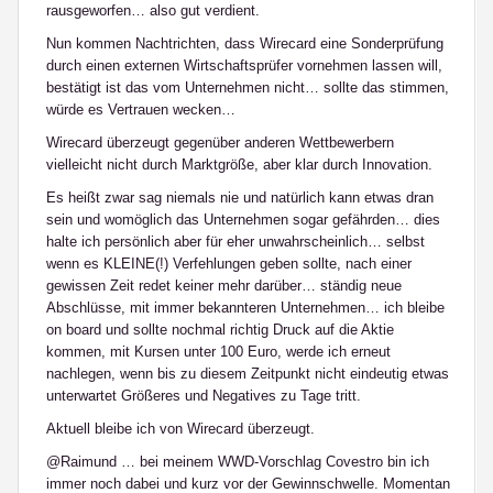
rausgeworfen… also gut verdient.
Nun kommen Nachtrichten, dass Wirecard eine Sonderprüfung
durch einen externen Wirtschaftsprüfer vornehmen lassen will,
bestätigt ist das vom Unternehmen nicht… sollte das stimmen,
würde es Vertrauen wecken…
Wirecard überzeugt gegenüber anderen Wettbewerbern
vielleicht nicht durch Marktgröße, aber klar durch Innovation.
Es heißt zwar sag niemals nie und natürlich kann etwas dran
sein und womöglich das Unternehmen sogar gefährden… dies
halte ich persönlich aber für eher unwahrscheinlich… selbst
wenn es KLEINE(!) Verfehlungen geben sollte, nach einer
gewissen Zeit redet keiner mehr darüber… ständig neue
Abschlüsse, mit immer bekannteren Unternehmen… ich bleibe
on board und sollte nochmal richtig Druck auf die Aktie
kommen, mit Kursen unter 100 Euro, werde ich erneut
nachlegen, wenn bis zu diesem Zeitpunkt nicht eindeutig etwas
unterwartet Größeres und Negatives zu Tage tritt.
Aktuell bleibe ich von Wirecard überzeugt.
@Raimund … bei meinem WWD-Vorschlag Covestro bin ich
immer noch dabei und kurz vor der Gewinnschwelle. Momentan