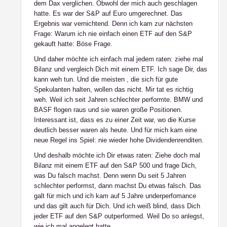
dem Dax verglichen. Obwohl der mich auch geschlagen
hatte. Es war der S&P auf Euro umgerechnet. Das
Ergebnis war vernichtend. Denn ich kam zur nächsten
Frage: Warum ich nie einfach einen ETF auf den S&P
gekauft hatte: Böse Frage.
Und daher möchte ich einfach mal jedem raten: ziehe mal
Bilanz und vergleich Dich mit einem ETF. Ich sage Dir, das
kann weh tun. Und die meisten , die sich für gute
Spekulanten halten, wollen das nicht. Mir tat es richtig
weh. Weil ich seit Jahren schlechter performte. BMW und
BASF flogen raus und sie waren große Positionen.
Interessant ist, dass es zu einer Zeit war, wo die Kurse
deutlich besser waren als heute. Und für mich kam eine
neue Regel ins Spiel: nie wieder hohe Dividendenrenditen.
Und deshalb möchte ich Dir etwas raten: Ziehe doch mal
Bilanz mit einem ETF auf den S&P 500 und frage Dich,
was Du falsch machst. Denn wenn Du seit 5 Jahren
schlechter performst, dann machst Du etwas falsch. Das
galt für mich und ich kam auf 5 Jahre underperfomance
und das gilt auch für Dich. Und ich weiß blind, dass Dich
jeder ETF auf den S&P outperformed. Weil Do so anlegst,
wie ich mal angelegt hatte.