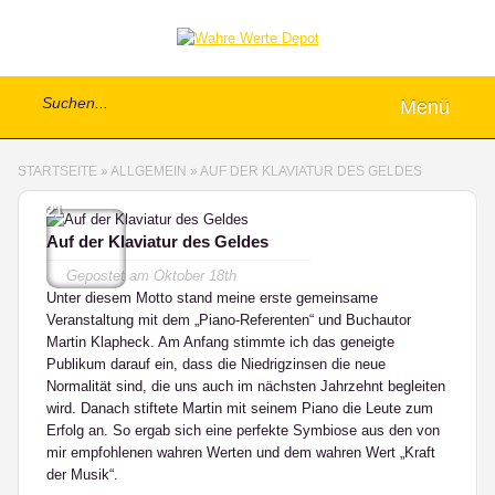
Menü
STARTSEITE
»
ALLGEMEIN
»
AUF DER KLAVIATUR DES GELDES
21
Auf der Klaviatur des Geldes
Gepostet am
Oktober 18th
Unter diesem Motto stand meine erste gemeinsame
Veranstaltung mit dem „Piano-Referenten“ und Buchautor
Martin Klapheck. Am Anfang stimmte ich das geneigte
Publikum darauf ein, dass die Niedrigzinsen die neue
Normalität sind, die uns auch im nächsten Jahrzehnt begleiten
wird. Danach stiftete Martin mit seinem Piano die Leute zum
Erfolg an. So ergab sich eine perfekte Symbiose aus den von
mir empfohlenen wahren Werten und dem wahren Wert „Kraft
der Musik“.