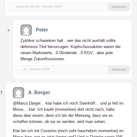
Gepostet am 20. Oktober 2019
Antworten
Peter
Zykliker schwanken halt…wer das nicht aushält sollte
defensive Titel bevorzugen. Kopfschussaktien waren die
neuen Marktwerte…0 Dividende…0 KGV…aber jede
Menge Zukunftsvisionen.
21. Oktober 2019
Antworten
A. Berger
@Marco Dargel… klar habe ich noch Steinhoff… und ja fett im
Minus… klar. Ich kaufe (momentan) dort nicht nach, halte
diese aber eisern, denn ich bin der Meinung, dass sie es
schaffen können, ob sie es werden, wird man sehen…
Klar bin ich mit Covestro (noch sehr hauchdünn momentan) im
Minus bzw. war es jetzt länger und? Und ja Daimler sowie VW