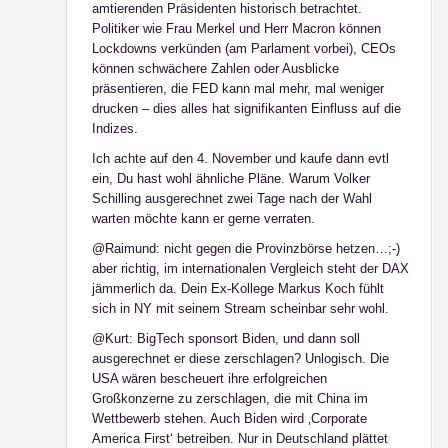
amtierenden Präsidenten historisch betrachtet.
Politiker wie Frau Merkel und Herr Macron können
Lockdowns verkünden (am Parlament vorbei), CEOs
können schwächere Zahlen oder Ausblicke
präsentieren, die FED kann mal mehr, mal weniger
drucken – dies alles hat signifikanten Einfluss auf die
Indizes.
Ich achte auf den 4. November und kaufe dann evtl
ein, Du hast wohl ähnliche Pläne. Warum Volker
Schilling ausgerechnet zwei Tage nach der Wahl
warten möchte kann er gerne verraten.
@Raimund: nicht gegen die Provinzbörse hetzen…;-)
aber richtig, im internationalen Vergleich steht der DAX
jämmerlich da. Dein Ex-Kollege Markus Koch fühlt
sich in NY mit seinem Stream scheinbar sehr wohl.
@Kurt: BigTech sponsort Biden, und dann soll
ausgerechnet er diese zerschlagen? Unlogisch. Die
USA wären bescheuert ihre erfolgreichen
Großkonzerne zu zerschlagen, die mit China im
Wettbewerb stehen. Auch Biden wird ‚Corporate
America First‘ betreiben. Nur in Deutschland plättet