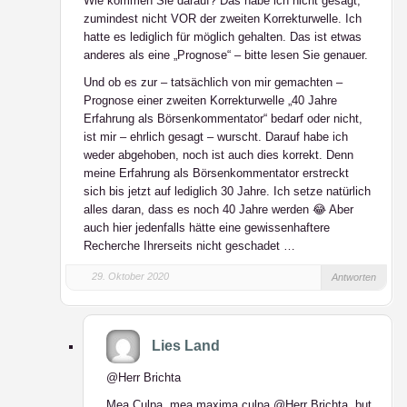
Wie kommen Sie darauf? Das habe ich nicht gesagt,
zumindest nicht VOR der zweiten Korrekturwelle. Ich
hatte es lediglich für möglich gehalten. Das ist etwas
anderes als eine „Prognose“ – bitte lesen Sie genauer.
Und ob es zur – tatsächlich von mir gemachten –
Prognose einer zweiten Korrekturwelle „40 Jahre
Erfahrung als Börsenkommentator“ bedarf oder nicht,
ist mir – ehrlich gesagt – wurscht. Darauf habe ich
weder abgehoben, noch ist auch dies korrekt. Denn
meine Erfahrung als Börsenkommentator erstreckt
sich bis jetzt auf lediglich 30 Jahre. Ich setze natürlich
alles daran, dass es noch 40 Jahre werden 😂 Aber
auch hier jedenfalls hätte eine gewissenhaftere
Recherche Ihrerseits nicht geschadet …
29. Oktober 2020
Antworten
Lies Land
@Herr Brichta
Mea Culpa, mea maxima culpa @Herr Brichta, but