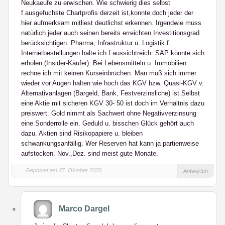
Neukaeufe zu erwischen. Wie schwierig dies selbst
f.ausgefuchste Chartprofis derzeit ist,konnte doch jeder der
hier aufmerksam mitliest deutlichst erkennen. Irgendwie muss
natürlich jeder auch seinen bereits erreichten Investitionsgrad
berücksichtigen. Pharma, Infrastruktur u. Logistik f.
Internetbestellungen halte ich f.aussichtreich. SAP könnte sich
erholen (Insider-Käufer). Bei Lebensmitteln u. Immobilien
rechne ich mit keinen Kurseinbrüchen. Man muß sich immer
wieder vor Augen halten wie hoch das KGV bzw. Quasi-KGV v.
Alternativanlagen (Bargeld, Bank, Festverzinsliche) ist.Selbst
eine Aktie mit sicheren KGV 30- 50 ist doch im Verhältnis dazu
preiswert. Gold nimmt als Sachwert ohne Negativverzinsung
eine Sonderrolle ein. Geduld u. bisschen Glück gehört auch
dazu. Aktien sind Risikopapiere u. bleiben
schwankungsanfällig. Wer Reserven hat kann ja partienweise
aufstocken. Nov.,Dez. sind meist gute Monate.
Gepostet am 27. Oktober 2020
Antworten
Marco Dargel