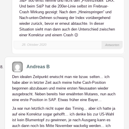
S&P 500 ernst nehme und nicht den „Provinzindex“ DAX.
Und beim S&P hat die 200er-Linie selbst im Frebruar-
Crash Wirkung gezeigt: Nach dem „Hineinspringen“ und
Nach-unten-Dehnen schwang der Index vorübergehend
wieder zurück, bevor er erneut abtauchte. In dieser
Situation sieht man dann auch den Unterschied zwischen
einer Korrektur und einem Crash 😉
28. Oktober 2020
Antworten
Andreas B
Den idealen Zeitpunkt erwischt man nie bzuw. selten… ich
habe aber in letzter Zeit auch meine hohe Cash-Position
begonnen abzubauen und meine ersten Neusaaten wieder
ausgebracht. Neben bereits hier erwähnten Mutares, nun auch
eine erste Position in SAP. Etwas früher eine Bayer…
Ja war nun letztlich nicht super das Timing… aber ich hatte ja
auf eine Korrektur sogar gehofft… ich denke bis zur US-Wahl
ist kein Blumentopf zu gewinnen, je nach Ausgang kann es
auch dann noch bis Mitte November wackelig werden… ich