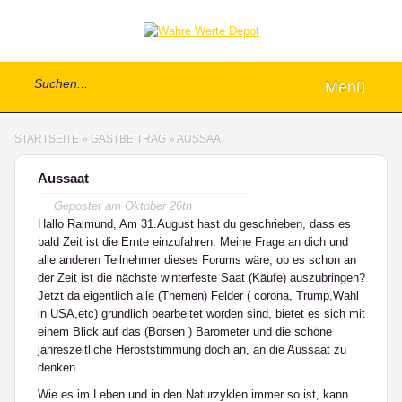
Menü
STARTSEITE
»
GASTBEITRAG
»
AUSSAAT
Aussaat
Gepostet am
Oktober 26th
Hallo Raimund, Am 31.August hast du geschrieben, dass es
bald Zeit ist die Ernte einzufahren. Meine Frage an dich und
alle anderen Teilnehmer dieses Forums wäre, ob es schon an
der Zeit ist die nächste winterfeste Saat (Käufe) auszubringen?
Jetzt da eigentlich alle (Themen) Felder ( corona, Trump,Wahl
in USA,etc) gründlich bearbeitet worden sind, bietet es sich mit
einem Blick auf das (Börsen ) Barometer und die schöne
jahreszeitliche Herbststimmung doch an, an die Aussaat zu
denken.
Wie es im Leben und in den Naturzyklen immer so ist, kann