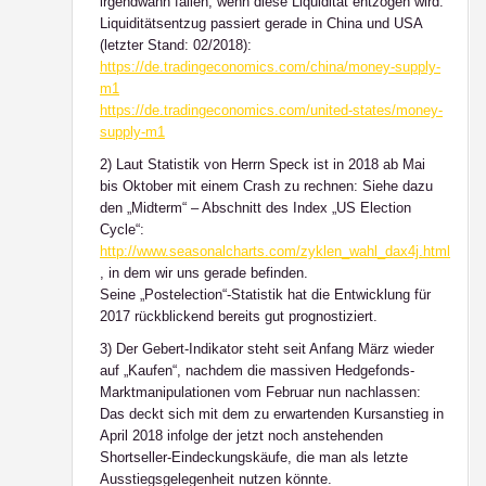
irgendwann fallen, wenn diese Liquidität entzogen wird.
Liquiditätsentzug passiert gerade in China und USA
(letzter Stand: 02/2018):
https://de.tradingeconomics.com/china/money-supply-
m1
https://de.tradingeconomics.com/united-states/money-
supply-m1
2) Laut Statistik von Herrn Speck ist in 2018 ab Mai
bis Oktober mit einem Crash zu rechnen: Siehe dazu
den „Midterm“ – Abschnitt des Index „US Election
Cycle“:
http://www.seasonalcharts.com/zyklen_wahl_dax4j.html
, in dem wir uns gerade befinden.
Seine „Postelection“-Statistik hat die Entwicklung für
2017 rückblickend bereits gut prognostiziert.
3) Der Gebert-Indikator steht seit Anfang März wieder
auf „Kaufen“, nachdem die massiven Hedgefonds-
Marktmanipulationen vom Februar nun nachlassen:
Das deckt sich mit dem zu erwartenden Kursanstieg in
April 2018 infolge der jetzt noch anstehenden
Shortseller-Eindeckungskäufe, die man als letzte
Ausstiegsgelegenheit nutzen könnte.