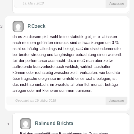
19. März 2018
Antworten
P.Czeck
da es zu diesem pkt. wohl keine statistik gibt, m.e. abhaken.
nach meinem gefühlten eindruck sind schwankungen um 3 %
nicht so häufig. allerdings ist belegt, daß die dividendenrendite
bei breiter streuung und langfristiger betrachtung einen wesentl.
teil der performance ausmacht. dazu muß man aber zeitw.
auftretende kursverluste auch wirklich, wirklich aushalten
können oder rechtzeitig zwischenzeitl. verkaufen. wie berichte
über tragische ereignisse im umfeld eines crahs belegen, ist
das nicht so einfach. im zweifelsfall eher lfd. monatl. beträge
anlegen oder mit kleineren summen trainieren.
Gepostet am 19. März 2018
Antworten
Raimund Brichta
Bei den regelmäßigen Einzahlungen im Zuge eines