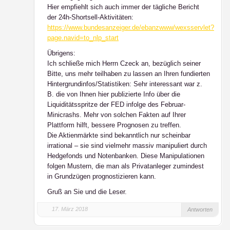
Hier empfiehlt sich auch immer der tägliche Bericht
der 24h-Shortsell-Aktivitäten:
https://www.bundesanzeiger.de/ebanzwww/wexsservlet?
page.navid=to_nlp_start
Übrigens:
Ich schließe mich Herrn Czeck an, bezüglich seiner
Bitte, uns mehr teilhaben zu lassen an Ihren fundierten
Hintergrundinfos/Statistiken: Sehr interessant war z.
B. die von Ihnen hier publizierte Info über die
Liquiditätsspritze der FED infolge des Februar-
Minicrashs. Mehr von solchen Fakten auf Ihrer
Plattform hilft, bessere Prognosen zu treffen.
Die Aktienmärkte sind bekanntlich nur scheinbar
irrational – sie sind vielmehr massiv manipuliert durch
Hedgefonds und Notenbanken. Diese Manipulationen
folgen Mustern, die man als Privatanleger zumindest
in Grundzügen prognostizieren kann.
Gruß an Sie und die Leser.
17. März 2018
Antworten