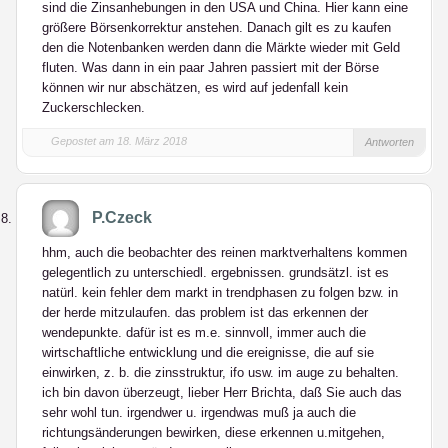
sind die Zinsanhebungen in den USA und China. Hier kann eine
größere Börsenkorrektur anstehen. Danach gilt es zu kaufen
den die Notenbanken werden dann die Märkte wieder mit Geld
fluten. Was dann in ein paar Jahren passiert mit der Börse
können wir nur abschätzen, es wird auf jedenfall kein
Zuckerschlecken.
Gepostet am 18. März 2018
Antworten
P.Czeck
hhm, auch die beobachter des reinen marktverhaltens kommen
gelegentlich zu unterschiedl. ergebnissen. grundsätzl. ist es
natürl. kein fehler dem markt in trendphasen zu folgen bzw. in
der herde mitzulaufen. das problem ist das erkennen der
wendepunkte. dafür ist es m.e. sinnvoll, immer auch die
wirtschaftliche entwicklung und die ereignisse, die auf sie
einwirken, z. b. die zinsstruktur, ifo usw. im auge zu behalten.
ich bin davon überzeugt, lieber Herr Brichta, daß Sie auch das
sehr wohl tun. irgendwer u. irgendwas muß ja auch die
richtungsänderungen bewirken, diese erkennen u.mitgehen,