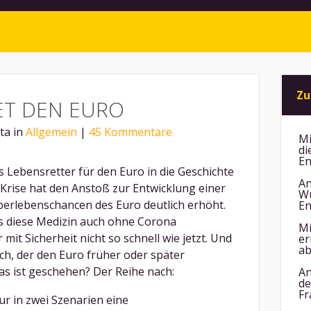
Zu
ET DEN EURO
hta in
Allgemein
|
45 Kommentare
Mi
di
En
 Lebensretter für den Euro in die Geschichte
An
Krise hat den Anstoß zur Entwicklung einer
Wu
berlebenschancen des Euro deutlich erhöht.
En
ss diese Medizin auch ohne Corona
Mi
it Sicherheit nicht so schnell wie jetzt. Und
er
ab
ch, der den Euro früher oder später
s ist geschehen? Der Reihe nach:
An
de
Fr
ur in zwei Szenarien eine