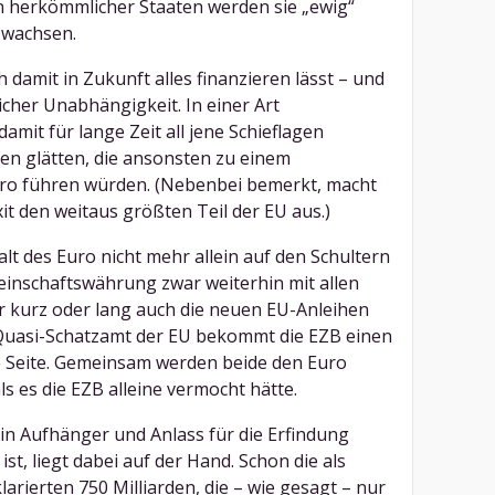
en herkömmlicher Staaten werden sie „ewig“
 wachsen.
damit in Zukunft alles finanzieren lässt – und
icher Unabhängigkeit. In einer Art
damit für lange Zeit all jene Schieflagen
en glätten, die ansonsten zu einem
ro führen würden. (Nebenbei bemerkt, macht
t den weitaus größten Teil der EU aus.)
t des Euro nicht mehr allein auf den Schultern
einschaftswährung zwar weiterhin mit allen
r kurz oder lang auch die neuen EU-Anleihen
Quasi-Schatzamt der EU bekommt die EZB einen
re Seite. Gemeinsam werden beide den Euro
s es die EZB alleine vermocht hätte.
in Aufhänger und Anlass für die Erfindung
st, liegt dabei auf der Hand. Schon die als
rierten 750 Milliarden, die – wie gesagt – nur