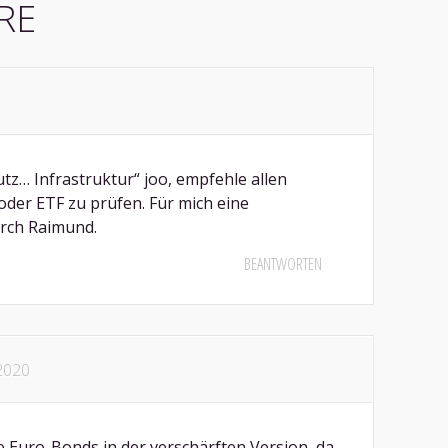
RE
tz… Infrastruktur“ joo, empfehle allen
der ETF zu prüfen. Für mich eine
rch Raimund.
BEANTWORTEN
 2020
e Euro-Bonds in der verschärften Version, da