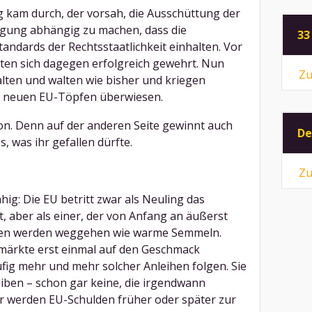
g kam durch, der vorsah, die Ausschüttung der
ngung abhängig zu machen, dass die
33
­dards der Rechts­staat­lich­keit einhalten. Vor
ten sich dagegen erfolgreich gewehrt. Nun
Zu
lten und walten wie bisher und kriegen
n neuen EU-Töpfen überwiesen.
ion. Denn auf der anderen Seite gewinnt auch
De
s, was ihr gefallen dürfte.
Zu
hig: Die EU betritt zwar als Neuling das
t, aber als einer, der von Anfang an äußerst
eihen werden weggehen wie warme Semmeln.
märkte erst einmal auf den Geschmack
g mehr und mehr solcher Anleihen folgen. Sie
ben – schon gar keine, die irgendwann
hr werden EU-Schulden früher oder später zur