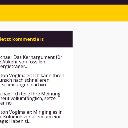
letzt kommentiert
chael:
Das Kernargument für
e Abkehr von fossilen
ergieträger...
ton Voglmaier:
Ich kann Ihren
nsch nach schnelleren
tscheidungen nachvo...
chael:
Ich teile Ihre Meinung
neut vollumfänglich, setze
er no...
ton Voglmaier:
Mir ging es in
r Kolumne vor allem um eine
age: Haben si...