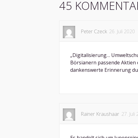
45 KOMMENTA
Peter Czeck
26. Juli 2020
„Digitalisierung… Umweltschu
Börsianern passende Aktien o
dankenswerte Erinnerung du
Rainer Kraushaar
27. Juli
Es handelt sich um lupenrein