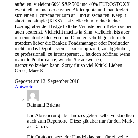
aufteilen, vieleicht 60% S&P 500 und 40% EUROSTOXX –
eventuell anhand der eigenen Aktienquote und man kreiert
sich einen Lichtschalter zum an- und ausschalten. Keep it
short and simple (KISS) .. ist vielleicht nur eine kleine
Lösung, aber der Hedge hält die Verluste beim Beben sicher
auch begrenzt. Vielleicht machts ja Sinn, vielleicht ists aber
nur eine doofe Idee von mir. Dann entschuldige ich mich …
trotzdem lieber die Banker, Fondsmanager oder Profitrader
nicht an das Depot lassen … zu kompliziert, zu abgehoben,
zu professionell, zu intransparent … ist doch schöner, wenn
man die Performance, welche Sie ausweisen,
nachzuvollziehen kann. Sorry für so viel Kritik! Lieben
Gruss, Marc S
Gepostet am 12. September 2018
Antworten
Raimund Brichta
Die Absicherung über Indizes gehört selbstverständlich
auch zum Repertoire. Diese gilt aber nur für den Markt
als Ganzes.
Die Optionen setzt der Handel dagegen für einzelne