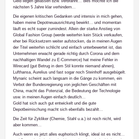
Geld liegen gelassen bzw. verbrannt… dies möchte ich die
nächsten 5 Jahre klar verhindern…
Die eigenen kritischen Gedanken und intensiv in mich gehen,
haben meine Depotneuausrichtung bewirkt… und momentan
läuft es echt super zumindest. Allein der starke Anstieg von
Global Fashion Group (werde weiterhin kein Stück verkaufen,
eher bei Rücksetzern weiter aufstocken, da in meinen Augen
der Titel weiterhin schlicht und einfach unterbewertet ist, das
Unternehmen erwacht gerade richtig durch Corona und dem
nachhaltigen Wandel zu E-Commerce) hat meine Fehler in
Wirecard (gut Betrug in dem Stil konnte niemand ahnen),
Lufthansa, Aurelius und fast sogar noch Steinhoff ausgebügelt.
Mynaric scheint auch langsam in die Gänge zu kommen, ein
Verbot der Bundesregierung von jeglichen Geschäften mit
China, macht das Potenzial, die Bedeutung der Technologie
usw. in meinen Augen einfach deutlich…
Gold hat sich auch gut entwickelt und die gute
Depotbeimischung macht sich ebenfalls bezahlt…
Die Zeit für Zykliker (Chemie, Stahl u.a.) ist noch nicht, wird
aber kommen…
Auch wenn es jetzt alles euphorisch klingt, ideal ist es nicht…