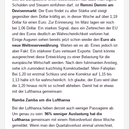
Schulden und Steuern einführen darf, ist
Remmi Demmi am
Devisenmarkt
. Der Euro findet zu alter Stärke und steigt
gegenüber dem Dollar kräftig an, in dieser Woche auf über 1,19
Dollar für einen Euro. Zur Erinnerung: Im März lagen wir noch
bei 1,06 Dollar. Ein starkes Signal, dass ein Zerbrechen der EU
und des Euros deutlich an Wahrscheinlichkeit verloren hat.
Einige Auguren sehen bereits jetzt schon wieder den
Euro als
neue Weltreservewährung
. Warten wir es ab. Eines jedoch ist
aber Fakt: Ein stärkerer Euro verteuert Exporte. Damit könnte
ausgerechnet diese Entwicklung zu einer Belastung für die
europäische Wirtschaft werden. Nach dem fulminanten Anstieg,
sehe ich zumindest kurzfristig Korrekturbedarf. Mein Fahrplan:
Bei 1,20 ist erstmal Schluss und eine Korrektur auf 1,15 bis
1,13 halte ich für wahrscheinlich. Ich glaube, der Euro wird über
die 1,20 hinaus nicht so schnell abheben. Damit hat er etwas
mit der Lufthansa gemeinsam:
Ramba Zamba um die Lufthansa
Bei der Lufthansa heben derzeit auch weniger Passagiere ab.
Um genau zu sein:
96% weniger Auslastung hat die
Lufthansa
gemeinsam mit einem Rekordverlust diese Woche
gemeldet. Wenn man den Quartalsverlust einmal umrechnet,