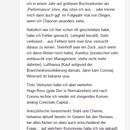
ich in einem Jahr auf größeren Buchverlusten als
„Performance“ sitze, das sitze ich aus… oder trenne
mich dann auch ggf. im Folgejahr mal von Dingen,
wenn ich Chancen woanders sehe…
Natürlich wie ich hier schon oft geschrieben habe,
habe ich Fehler gemacht, Lehrgeld bezahlt, Geld
verbrannt… aus Fehlern lernt man bzw. versucht
daraus zu lernen. Steinhoff (war ein Zock, auch wenn
ich diese Aktien noch halte), Aurelius (inzwischen sehr
enttäuscht vom Management, stehe nicht mehr
dahinter), Lufthansa (Kauf aufgrund der
Branchenkonsolidierung damals, dann kam Corona),
Wirecard ist bekannt usw.
Trotz Verlusten halte ich aber weiterhin
Hugo Boss (gute Divi in Normalzeiten) und nach
Corona rechne ich wieder mit steigenden Kursen,
analog Corestate Capital,…
Antizyklische Investments Stahl und Chemie,
teilweise aktuell bereits im Gewinn bei den Niveaus…
bei allen Aktien ist eben auch entscheidend die
Frage… auf welchem Kursniveau habe ich sie gekauft.