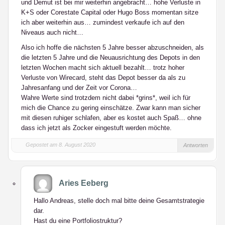
und Demut ist bei mir weiterhin angebracht… hohe Verluste in
K+S oder Corestate Capital oder Hugo Boss momentan sitze
ich aber weiterhin aus… zumindest verkaufe ich auf den
Niveaus auch nicht…
Also ich hoffe die nächsten 5 Jahre besser abzuschneiden, als
die letzten 5 Jahre und die Neuausrichtung des Depots in den
letzten Wochen macht sich aktuell bezahlt… trotz hoher
Verluste von Wirecard, steht das Depot besser da als zu
Jahresanfang und der Zeit vor Corona…
Wahre Werte sind trotzdem nicht dabei *grins*, weil ich für
mich die Chance zu gering einschätze. Zwar kann man sicher
mit diesen ruhiger schlafen, aber es kostet auch Spaß… ohne
dass ich jetzt als Zocker eingestuft werden möchte.
Gepostet am 8. August 2020
Antworten
Aries Eeberg
Hallo Andreas, stelle doch mal bitte deine Gesamtstrategie
dar.
Hast du eine Portfoliostruktur?