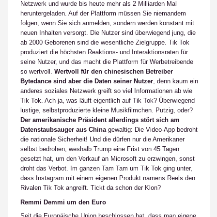
Netzwerk und wurde bis heute mehr als 2 Milliarden Mal
heruntergeladen. Auf der Plattform müssen Sie niemandem
folgen, wenn Sie sich anmelden, sondern werden konstant mit
neuen Inhalten versorgt. Die Nutzer sind überwiegend jung, die
ab 2000 Geborenen sind die wesentliche Zielgruppe. Tik Tok
produziert die höchsten Reaktions- und Interaktionsraten für
seine Nutzer, und das macht die Plattform für Werbetreibende
so wertvoll.
Wertvoll für den chinesischen Betreiber
Bytedance sind aber die Daten seiner Nutzer
, denn kaum ein
anderes soziales Netzwerk greift so viel Informationen ab wie
Tik Tok. Ach ja, was läuft eigentlich auf Tik Tok? Überwiegend
lustige, selbstproduzierte kleine Musikfilmchen. Putzig, oder?
Der amerikanische Präsident allerdings stört sich am
Datenstaubsauger aus China
gewaltig: Die Video-App bedroht
die nationale Sicherheit! Und die dürfen nur die Amerikaner
selbst bedrohen, weshalb Trump eine Frist von 45 Tagen
gesetzt hat, um den Verkauf an Microsoft zu erzwingen, sonst
droht das Verbot. Im ganzen Tam Tam um Tik Tok ging unter,
dass Instagram mit einem eigenen Produkt namens Reels den
Rivalen Tik Tok angreift. Tickt da schon der Klon?
Remmi Demmi um den Euro
Seit die Europäische Union beschlossen hat, dass man eigene