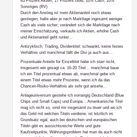
63 Prozent Aktien; 17 Prozent Gold; 10% Cash; 10%
Sonstiges (RV)
Durch den Anstieg ist mein Aktienanteil noch etwas
gestiegen, halte aber je nach Marktlage ingesamt weniger
Cash als viele sicher; verändert sich die Marktlage nach
meiner Einschätzung, verkaufe ich Aktien, erhöhe Cash
und Aktienanteil geht runter…
Antizyklisch, Trading, Dividentitel: schwankt, keine festes
Verhältnis und manchmal fällt die Divi ja auch aus…
Prozentuale Anteile für Einzeltitel habe ich starr nicht,
insgesamt wie gesagt ca. 16-20 Titel… manchmal baue
ich ein Titel prozentual etwas ab, manchmal gebe ich
einem Titel etwas mehr Prozente, wenn ich da das
Chancen-Risiko-Verhältnis als sehr gut ansehe…
Anlageuniversum gestehe ich vorrangig Deutschland (Blue
Chips und Small Caps) und Europa… Amerikanische Titel
mag ich nicht so, sind mir insgesamt zu teuer und wo ich
das Geld mit welchen Titeln verdiene, ist letztlich im
Grundsatz egal, auch bei deutschen und europäischen
Titeln gibt es aussichtsreiche Werte und gute
Kaufzeitpunkte, Währungsproblem hat man da auch nicht