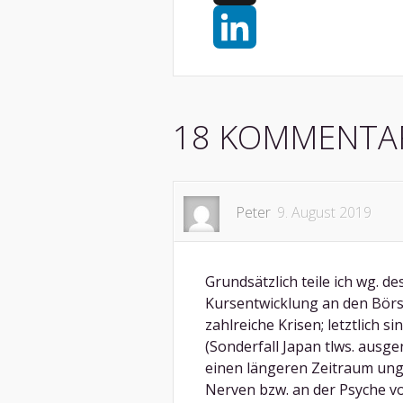
X
LinkedIn
18 KOMMENTA
Peter
9. August 2019
Grundsätzlich teile ich wg. d
Kursentwicklung an den Börs
zahlreiche Krisen; letztlich s
(Sonderfall Japan tlws. aus
einen längeren Zeitraum ung
Nerven bzw. an der Psyche v