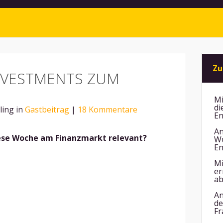
Zu
INVESTMENTS ZUM
Mi
di
ling in
Gastbeitrag
|
18 Kommentare
En
An
se Woche am Finanzmarkt relevant?
Wu
En
Mi
er
ab
An
de
Fr