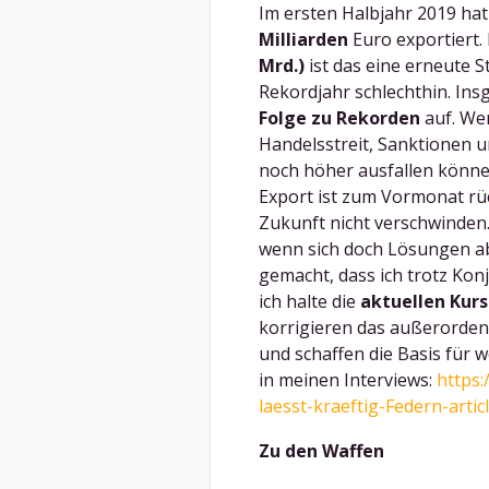
Im ersten Halbjahr 2019 ha
Milliarden
Euro exportiert.
Mrd.)
ist das eine erneute S
Rekordjahr schlechthin. Ins
Folge zu Rekorden
auf. Wer
Handelsstreit, Sanktionen u
noch höher ausfallen können
Export ist zum Vormonat rüc
Zukunft nicht verschwinden
wenn sich doch Lösungen ab
gemacht, dass ich trotz Konj
ich halte die
aktuellen Kur
korrigieren das außerordent
und schaffen die Basis für w
in meinen Interviews:
https:
laesst-kraeftig-Federn-arti
Zu den Waffen