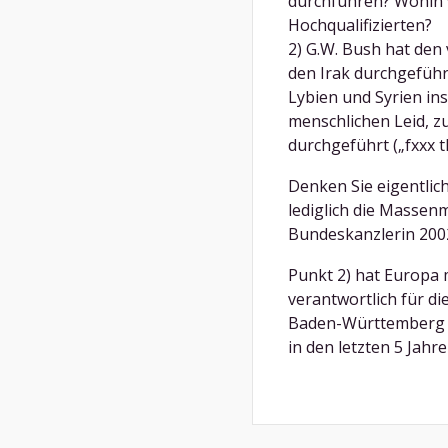
durchführen? Wohin 
Hochqualifizierten?
2) G.W. Bush hat den
den Irak durchgefüh
Lybien und Syrien in
menschlichen Leid, z
durchgeführt („fxxx t
Denken Sie eigentlich
lediglich die Massen
Bundeskanzlerin 200
Punkt 2) hat Europa m
verantwortlich für die
Baden-Württemberg ha
in den letzten 5 Jahre