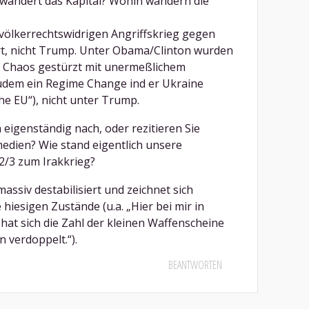
wandert das Kapital? Wohin wandern die
 völkerrechtswidrigen Angriffskrieg gegen
rt, nicht Trump. Unter Obama/Clinton wurden
s Chaos gestürzt mit unermeßlichem
udem ein Regime Change ind er Ukraine
he EU“), nicht unter Trump.
 eigenständig nach, oder rezitieren Sie
medien? Wie stand eigentlich unsere
2/3 zum Irakkrieg?
assiv destabilisiert und zeichnet sich
 hiesigen Zustände (u.a. „Hier bei mir in
t sich die Zahl der kleinen Waffenscheine
n verdoppelt.“).
BEANTWORTEN