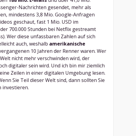
rden
188 Mio. E-Mails
und über 41,6 Mio.
enger-Nachrichten gesendet, mehr als
en, mindestens 3,8 Mio. Google-Anfragen
Videos geschaut, fast 1 Mio. USD im
er 700.000 Stunden bei Netflix gestreamt
cess). Wer diese unfassbaren Zahlen auf sich
ielleicht auch, weshalb
amerikanische
vergangenen 10 Jahren der Renner waren. Wer
e Welt nicht mehr verschwinden wird, der
ch digitaler sein wird. Und ich bin mir ziemlich
meine Zeilen in einer digitalen Umgebung lesen.
enn Sie Teil dieser Welt sind, dann sollten Sie
n investieren.