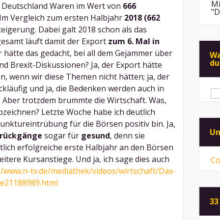
Mi
t Deutschland Waren im Wert von
666
"D
 Im Vergleich zum ersten Halbjahr
2018 (662
teigerung. Dabei galt 2018 schon als das
An
gesamt läuft damit der Export
zum 6. Mal in
de
di
 hätte das gedacht, bei all dem Gejammer über
Wa
du
nd Brexit-Diskussionen? Ja, der Export hätte
Mi
"F
, wenn wir diese Themen nicht hätten; ja, der
Me
kläufig und ja, die Bedenken werden auch in
Su
na
An
. Aber trotzdem brummte die Wirtschaft. Was,
ps
zeichnen? Letzte Woche habe ich deutlich
ei
unktureintrübung für die Börsen positiv bin. Ja,
Mi
Un
srückgänge
sogar für
gesund
, denn sie
Sp
mü
lich erfolgreiche erste Halbjahr an den Börsen
eitere Kursanstiege. Und ja, ich sage dies auch
Co
Mi
vo
//www.n-tv.de/mediathek/videos/wirtschaft/Dax-
ni
cle21188989.html
33