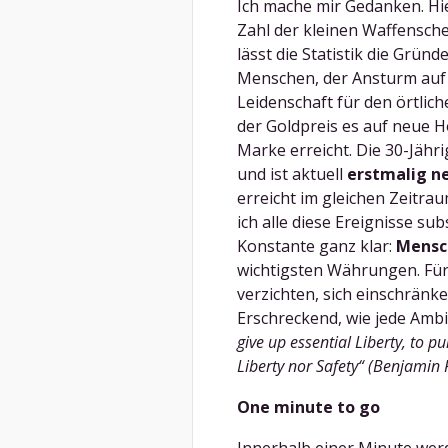
Ich mache mir Gedanken. Hie
Zahl der kleinen Waffensche
lässt die Statistik die Gründ
Menschen, der Ansturm auf 
Leidenschaft für den örtlic
der Goldpreis es auf neue H
Marke erreicht. Die 30-Jähr
und ist aktuell
erstmalig n
erreicht im gleichen Zeitr
ich alle diese Ereignisse su
Konstante ganz klar:
Mensch
wichtigsten Währungen. Für S
verzichten, sich einschränk
Erschreckend, wie jede Ambiv
give up essential Liberty, to p
Liberty nor Safety“ (Benjamin 
One minute to go