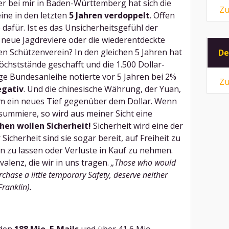
r bei mir in Baden-Württemberg hat sich die
Zu
ine in den letzten
5 Jahren verdoppelt
. Offen
e dafür. Ist es das Unsicherheitsgefühl der
neue Jagdreviere oder die wiederentdeckte
hen Schützenverein? In den gleichen 5 Jahren hat
De
öchststände geschafft und die 1.500 Dollar-
ige Bundesanleihe notierte vor 5 Jahren bei 2%
Zu
egativ
. Und die chinesische Währung, der Yuan,
aum ein neues Tief gegenüber dem Dollar. Wenn
bsummiere, so wird aus meiner Sicht eine
en wollen Sicherheit!
Sicherheit wird eine der
icherheit sind sie sogar bereit, auf Freiheit zu
en zu lassen oder Verluste in Kauf zu nehmen.
alenz, die wir in uns tragen.
„Those who would
urchase a little temporary Safety, deserve neither
Franklin).