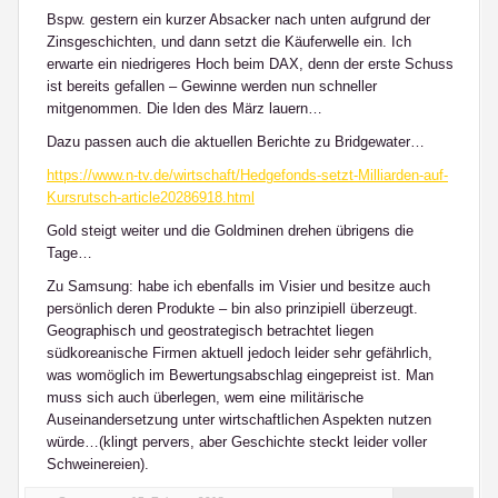
Bspw. gestern ein kurzer Absacker nach unten aufgrund der
Zinsgeschichten, und dann setzt die Käuferwelle ein. Ich
erwarte ein niedrigeres Hoch beim DAX, denn der erste Schuss
ist bereits gefallen – Gewinne werden nun schneller
mitgenommen. Die Iden des März lauern…
Dazu passen auch die aktuellen Berichte zu Bridgewater…
https://www.n-tv.de/wirtschaft/Hedgefonds-setzt-Milliarden-auf-
Kursrutsch-article20286918.html
Gold steigt weiter und die Goldminen drehen übrigens die
Tage…
Zu Samsung: habe ich ebenfalls im Visier und besitze auch
persönlich deren Produkte – bin also prinzipiell überzeugt.
Geographisch und geostrategisch betrachtet liegen
südkoreanische Firmen aktuell jedoch leider sehr gefährlich,
was womöglich im Bewertungsabschlag eingepreist ist. Man
muss sich auch überlegen, wem eine militärische
Auseinandersetzung unter wirtschaftlichen Aspekten nutzen
würde…(klingt pervers, aber Geschichte steckt leider voller
Schweinereien).