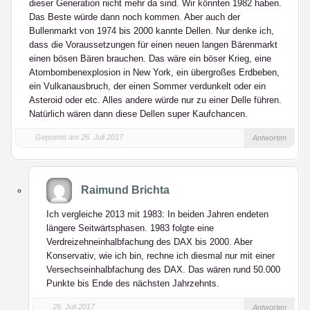
dieser Generation nicht mehr da sind. Wir könnten 1982 haben.
Das Beste würde dann noch kommen. Aber auch der
Bullenmarkt von 1974 bis 2000 kannte Dellen. Nur denke ich,
dass die Voraussetzungen für einen neuen langen Bärenmarkt
einen bösen Bären brauchen. Das wäre ein böser Krieg, eine
Atombombenexplosion in New York, ein übergroßes Erdbeben,
ein Vulkanausbruch, der einen Sommer verdunkelt oder ein
Asteroid oder etc. Alles andere würde nur zu einer Delle führen.
Natürlich wären dann diese Dellen super Kaufchancen.
Gepostet am 26. Juli 2017
Antworten
Raimund Brichta
Ich vergleiche 2013 mit 1983: In beiden Jahren endeten
längere Seitwärtsphasen. 1983 folgte eine
Verdreizehneinhalbfachung des DAX bis 2000. Aber
Konservativ, wie ich bin, rechne ich diesmal nur mit einer
Versechseinhalbfachung des DAX. Das wären rund 50.000
Punkte bis Ende des nächsten Jahrzehnts.
26. Juli 2017
Antworten