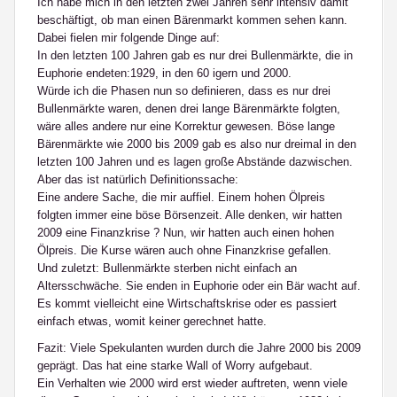
Ich habe mich in den letzten zwei Jahren sehr intensiv damit
beschäftigt, ob man einen Bärenmarkt kommen sehen kann.
Dabei fielen mir folgende Dinge auf:
In den letzten 100 Jahren gab es nur drei Bullenmärkte, die in
Euphorie endeten:1929, in den 60 igern und 2000.
Würde ich die Phasen nun so definieren, dass es nur drei
Bullenmärkte waren, denen drei lange Bärenmärkte folgten,
wäre alles andere nur eine Korrektur gewesen. Böse lange
Bärenmärkte wie 2000 bis 2009 gab es also nur dreimal in den
letzten 100 Jahren und es lagen große Abstände dazwischen.
Aber das ist natürlich Definitionssache:
Eine andere Sache, die mir auffiel. Einem hohen Ölpreis
folgten immer eine böse Börsenzeit. Alle denken, wir hatten
2009 eine Finanzkrise ? Nun, wir hatten auch einen hohen
Ölpreis. Die Kurse wären auch ohne Finanzkrise gefallen.
Und zuletzt: Bullenmärkte sterben nicht einfach an
Altersschwäche. Sie enden in Euphorie oder ein Bär wacht auf.
Es kommt vielleicht eine Wirtschaftskrise oder es passiert
einfach etwas, womit keiner gerechnet hatte.
Fazit: Viele Spekulanten wurden durch die Jahre 2000 bis 2009
geprägt. Das hat eine starke Wall of Worry aufgebaut.
Ein Verhalten wie 2000 wird erst wieder auftreten, wenn viele