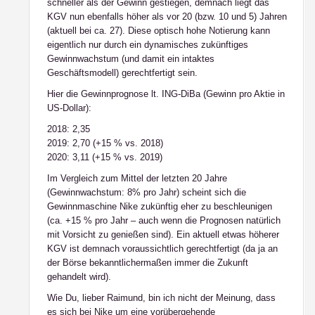
schneller als der Gewinn gestiegen, demnach liegt das
KGV nun ebenfalls höher als vor 20 (bzw. 10 und 5) Jahren
(aktuell bei ca. 27). Diese optisch hohe Notierung kann
eigentlich nur durch ein dynamisches zukünftiges
Gewinnwachstum (und damit ein intaktes
Geschäftsmodell) gerechtfertigt sein.
Hier die Gewinnprognose lt. ING-DiBa (Gewinn pro Aktie in
US-Dollar):
2018: 2,35
2019: 2,70 (+15 % vs. 2018)
2020: 3,11 (+15 % vs. 2019)
Im Vergleich zum Mittel der letzten 20 Jahre
(Gewinnwachstum: 8% pro Jahr) scheint sich die
Gewinnmaschine Nike zukünftig eher zu beschleunigen
(ca. +15 % pro Jahr – auch wenn die Prognosen natürlich
mit Vorsicht zu genießen sind). Ein aktuell etwas höherer
KGV ist demnach voraussichtlich gerechtfertigt (da ja an
der Börse bekanntlichermaßen immer die Zukunft
gehandelt wird).
Wie Du, lieber Raimund, bin ich nicht der Meinung, dass
es sich bei Nike um eine vorübergehende