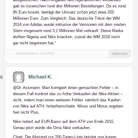
gab es inzwischen rund drei Millionen Bestellungen. Da es rund
85 Euro kostet, beträgt der Umsatz schon jetzt etwa 255
Millionen Euro. Zum Vergleich: Das deutsche Trikot der WM
2014 von Adidas wurde inklusive der Versionen mit dem vierten
Stern insgesamt rund 3,1 Millionen Mal verkauft. Diese Marke
dürften Nigeria und Nike knacken, zumal die WM 2018 noch
gar nicht begonnen hat.“
Gepostet am 5. Juni 2018
Antworten
Michael K.
@Dr. Assmann: Man korrigiert einen gemachten Fehler – in
diesem Fall konkret das zu frühe Verkaufen der Nike-Aktien –
nicht, indem man einen weiteren Fehler, nämlich das Kaufen
von Nike auf ATH, hinterherschiebt. Minus und Minus ergeben
hier nicht Plus.
Nike notiert auf EUR-Basis auf dem ATH von Ende 2015.
Genau jetzt würde die Oma Nike verkaufen.
Chart: Der Abstand zur 200-Tages-Linie beträgt nun knapp