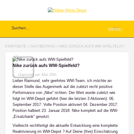
Menü
STARTSEITE
»
GASTBEITRAG
»
NIKE ZURÜCK AUFS WW-SPIELFELD?
45
Nike zurück aufs WW-Spielfeld?
Gepostet am
Mai 29th
Lieber Raimund, sehr geehrtes WW-Team, ich möchte an
dieser Stelle das Augenmerk auf die zuletzt recht positive
Performance von „Nike“ richten. Der Wert wurde zuletzt wie
folgt im WW-Depot geführt (hier die letzten 3 Aktionen): 06.
September 2017: Volle Position aktiviert 04. Dezember 2017:
Position halbiert 23. Januar 2018: Nike komplett auf die WW-
„Ersatzbank“ gesetzt.
Vielleicht rechtfertigt die aktuelle Entwicklung eine komplette
Reaktivierung im WW-Depot ? Auf Deine (Ihre) Einschätzung