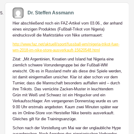
Dr. Steffen Assmann
Hier abschließend noch ein FAZ-Artikel vom 03.06., der anhand
eines einzigen Produktes (Fußball-Trikot von Nigeria)
eindrucksvoll die Marktstärke von Nike untermauert:
http://www.faz.net/aktuell/sport/fussball-wm/nigeria-trikot-fuer-
wm-2018-im-nike-store-ausverkauft-15620548.html
Zitat: „Mit Argentinien, Kroatien und Island hat Nigeria eine
ziemlich schwere Vorrundengruppe bei der Fußball-WM
erwischt. Ob es in Russland mehr als diese drei Spiele werden,
ist damit einigermaßen unsicher. Klar ist aber schon vor dem
Turnier, dass die Mannschaft besonders auffallen wird – durch
ihre Trikots. Das verrückte Zacken-Muster in leuchtendem
Grün mit Weiß und Schwarz ist ein Hingucker und ein
Verkaufsschlager. Am vergangenen Donnerstag wurde es um
9.00 Uhr erstmals angeboten. Kaum zwei Minuten später war
es im Online-Store von Hersteller Nike bereits ausverkauft.
Gleiches gilt für die Trainingsanzüge.
Schon nach der Vorstellung um Mai war der unglaubliche Hype
ausgebrochen. Nach Angaben des nigerianischen Verbandes