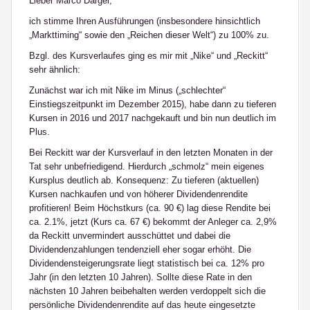
Lieber Marco Dargel,
ich stimme Ihren Ausführungen (insbesondere hinsichtlich
„Markttiming“ sowie den „Reichen dieser Welt“) zu 100% zu.
Bzgl. des Kursverlaufes ging es mir mit „Nike“ und „Reckitt“
sehr ähnlich:
Zunächst war ich mit Nike im Minus („schlechter“
Einstiegszeitpunkt im Dezember 2015), habe dann zu tieferen
Kursen in 2016 und 2017 nachgekauft und bin nun deutlich im
Plus.
Bei Reckitt war der Kursverlauf in den letzten Monaten in der
Tat sehr unbefriedigend. Hierdurch „schmolz“ mein eigenes
Kursplus deutlich ab. Konsequenz: Zu tieferen (aktuellen)
Kursen nachkaufen und von höherer Dividendenrendite
profitieren! Beim Höchstkurs (ca. 90 €) lag diese Rendite bei
ca. 2.1%, jetzt (Kurs ca. 67 €) bekommt der Anleger ca. 2,9%
da Reckitt unvermindert ausschüttet und dabei die
Dividendenzahlungen tendenziell eher sogar erhöht. Die
Dividendensteigerungsrate liegt statistisch bei ca. 12% pro
Jahr (in den letzten 10 Jahren). Sollte diese Rate in den
nächsten 10 Jahren beibehalten werden verdoppelt sich die
persönliche Dividendenrendite auf das heute eingesetzte