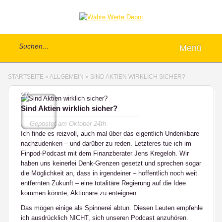
Menü
STARTSEITE
»
ALLGEMEIN
»
SIND AKTIEN WIRKLICH SICHER?
27
Sind Aktien wirklich sicher?
Gepostet am
Oktober 24th
Ich finde es reizvoll, auch mal über das eigentlich Undenkbare
nachzudenken – und darüber zu reden. Letzteres tue ich im
Finpod-Podcast mit dem Finanzberater Jens Kregeloh. Wir
haben uns keinerlei Denk-Grenzen gesetzt und sprechen sogar
die Möglichkeit an, dass in irgendeiner – hoffentlich noch weit
entfernten Zukunft – eine totalitäre Regierung auf die Idee
kommen könnte, Aktionäre zu enteignen.
Das mögen einige als Spinnerei abtun. Diesen Leuten empfehle
ich ausdrücklich NICHT, sich unseren Podcast anzuhören.