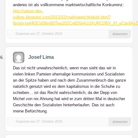
anderes ist als vollkommene marktwirtschaftliche Konkurrenz:
http://opium-des-
volkes.blogspot.com/2013/02/marktgerechtigkeit.html?
fbclid=IwAR3Cjd38mB0Twp20ZCn6D5hA1i3XURCQBX_Xf_qCdx8As
Gepostet am 27. Oktober 2019
Antworten
Josef Lima
Das ist nicht unwahrscheinlich, wenn man sieht das wir in
vielen linken Parteien ehemalige kommunisten und Sozialisten
an der Spitze haben und nach dem Zusammenbruch das ganze
natürlich genutzt wird es dem kapitalismus in die Schuhe zu
schieben… ist das Recht wahrscheinlich, da der Depp von
Michel von nix Ahnung hat wird er zum dritten Mal in deutscher
Geschichte den Sozialisten hinterherlaufen. Das ist auch
meine Befürchtung.
Gepostet am 27. Oktober 2019
Antworten