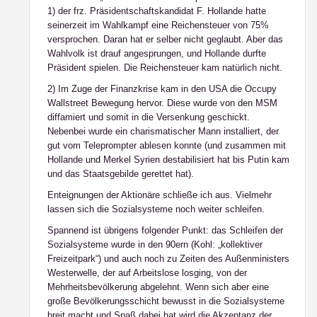
1) der frz. Präsidentschaftskandidat F. Hollande hatte
seinerzeit im Wahlkampf eine Reichensteuer von 75%
versprochen. Daran hat er selber nicht geglaubt. Aber das
Wahlvolk ist drauf angesprungen, und Hollande durfte
Präsident spielen. Die Reichensteuer kam natürlich nicht.
2) Im Zuge der Finanzkrise kam in den USA die Occupy
Wallstreet Bewegung hervor. Diese wurde von den MSM
diffamiert und somit in die Versenkung geschickt.
Nebenbei wurde ein charismatischer Mann installiert, der
gut vom Teleprompter ablesen konnte (und zusammen mit
Hollande und Merkel Syrien destabilisiert hat bis Putin kam
und das Staatsgebilde gerettet hat).
Enteignungen der Aktionäre schließe ich aus. Vielmehr
lassen sich die Sozialsysteme noch weiter schleifen.
Spannend ist übrigens folgender Punkt: das Schleifen der
Sozialsysteme wurde in den 90ern (Kohl: „kollektiver
Freizeitpark“) und auch noch zu Zeiten des Außenministers
Westerwelle, der auf Arbeitslose losging, von der
Mehrheitsbevölkerung abgelehnt. Wenn sich aber eine
große Bevölkerungsschicht bewusst in die Sozialsysteme
breit macht und Spaß dabei hat wird die Akzeptanz der