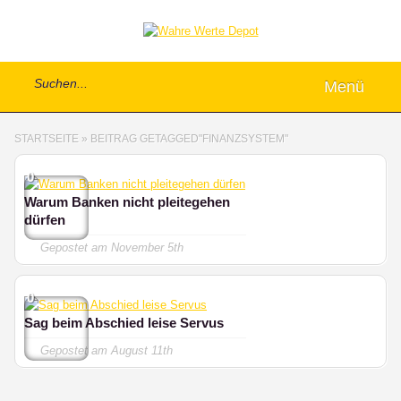
Menü
STARTSEITE
»
BEITRAG GETAGGED
"
FINANZSYSTEM"
0
Warum Banken nicht pleitegehen
dürfen
Gepostet am
November 5th
0
Sag beim Abschied leise Servus
Gepostet am
August 11th