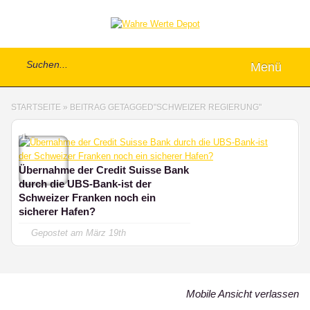
Menü
STARTSEITE
»
BEITRAG GETAGGED
"
SCHWEIZER REGIERUNG"
1
Übernahme der Credit Suisse Bank
durch die UBS-Bank-ist der
Schweizer Franken noch ein
sicherer Hafen?
Gepostet am
März 19th
Mobile Ansicht verlassen