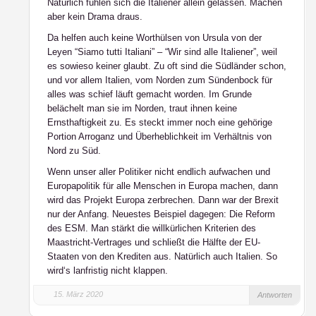
Natürlich fühlen sich die Italiener allein gelassen. Machen
aber kein Drama draus.
Da helfen auch keine Worthülsen von Ursula von der
Leyen “Siamo tutti Italiani” – “Wir sind alle Italiener”, weil
es sowieso keiner glaubt. Zu oft sind die Südländer schon,
und vor allem Italien, vom Norden zum Sündenbock für
alles was schief läuft gemacht worden. Im Grunde
belächelt man sie im Norden, traut ihnen keine
Ernsthaftigkeit zu. Es steckt immer noch eine gehörige
Portion Arroganz und Überheblichkeit im Verhältnis von
Nord zu Süd.
Wenn unser aller Politiker nicht endlich aufwachen und
Europapolitik für alle Menschen in Europa machen, dann
wird das Projekt Europa zerbrechen. Dann war der Brexit
nur der Anfang. Neuestes Beispiel dagegen: Die Reform
des ESM. Man stärkt die willkürlichen Kriterien des
Maastricht-Vertrages und schließt die Hälfte der EU-
Staaten von den Krediten aus. Natürlich auch Italien. So
wird‘s lanfristig nicht klappen.
15. März 2020
Antworten