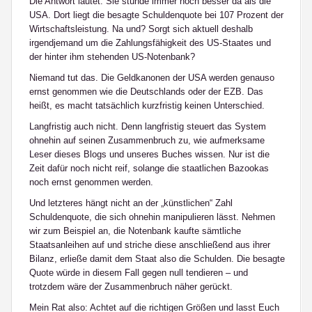
Die Antwort lautet: Sie stünde immer noch besser da als die
USA. Dort liegt die besagte Schuldenquote bei 107 Prozent der
Wirtschaftsleistung. Na und? Sorgt sich aktuell deshalb
irgendjemand um die Zahlungsfähigkeit des US-Staates und
der hinter ihm stehenden US-Notenbank?
Niemand tut das. Die Geldkanonen der USA werden genauso
ernst genommen wie die Deutschlands oder der EZB. Das
heißt, es macht tatsächlich kurzfristig keinen Unterschied.
Langfristig auch nicht. Denn langfristig steuert das System
ohnehin auf seinen Zusammenbruch zu, wie aufmerksame
Leser dieses Blogs und unseres Buches wissen. Nur ist die
Zeit dafür noch nicht reif, solange die staatlichen Bazookas
noch ernst genommen werden.
Und letzteres hängt nicht an der „künstlichen“ Zahl
Schuldenquote, die sich ohnehin manipulieren lässt. Nehmen
wir zum Beispiel an, die Notenbank kaufte sämtliche
Staatsanleihen auf und striche diese anschließend aus ihrer
Bilanz, erließe damit dem Staat also die Schulden. Die besagte
Quote würde in diesem Fall gegen null tendieren – und
trotzdem wäre der Zusammenbruch näher gerückt.
Mein Rat also: Achtet auf die richtigen Größen und lasst Euch