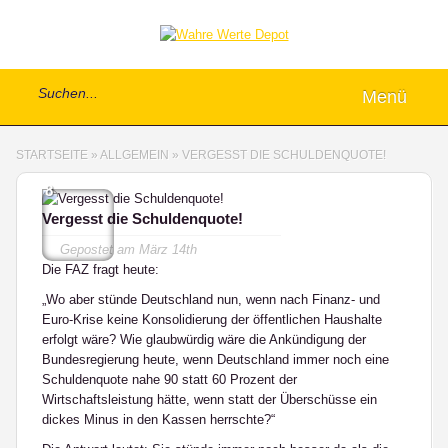
Menü
STARTSEITE
»
ALLGEMEIN
»
VERGESST DIE SCHULDENQUOTE!
8
Vergesst die Schuldenquote!
Gepostet am
März 14th
Die FAZ fragt heute:
„Wo aber stünde Deutschland nun, wenn nach Finanz- und
Euro-Krise keine Konsolidierung der öffentlichen Haushalte
erfolgt wäre? Wie glaubwürdig wäre die Ankündigung der
Bundesregierung heute, wenn Deutschland immer noch eine
Schuldenquote nahe 90 statt 60 Prozent der
Wirtschaftsleistung hätte, wenn statt der Überschüsse ein
dickes Minus in den Kassen herrschte?“