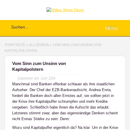
Menü
STARTSEITE
»
ALLGEMEIN
»
VOM SINN ZUM UNSINN VON
KAPITALPOLSTERN
Vom Sinn zum Unsinn von
Kapitalpolstern
Gepostet am
Juni 11th
Manchmal sind Banken offenbar schlauer als ihre staatlichen
Aufseher: Der Chef der EZB-Banken­auf­sicht, Andrea Enria,
fordert die Banken doch allen Ernstes auf, sie sollten jetzt in
der Krise ihre Kapitalpuffer schrumpfen und mehr Kredite
vergeben. Schließlich habe ihnen die Aufsicht das erlaubt.
Letzteres stimmt zwar, aber das eigenständige Denken scheint
nicht Enrias Stärke zu sein. Denn:
Wozu sind Kapitalpuffer eigentlich da? Na klar: Um in der Krise