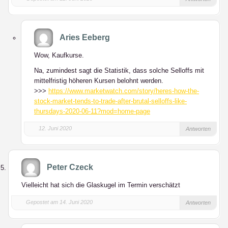
Aries Eeberg
Wow, Kaufkurse.
Na, zumindest sagt die Statistik, dass solche Selloffs mit
mittelfristig höheren Kursen belohnt werden.
>>>
https://www.marketwatch.com/story/heres-how-the-
stock-market-tends-to-trade-after-brutal-selloffs-like-
thursdays-2020-06-11?mod=home-page
12. Juni 2020
Antworten
Peter Czeck
Vielleicht hat sich die Glaskugel im Termin verschätzt
Gepostet am 14. Juni 2020
Antworten