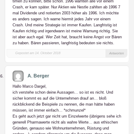
timen zu können, bitte schön. 1996 warnten alle vor einem
Crash, er kam später. Nur Aktien wie Nestle zahlten ab 1996 7
mal Dividende und notierten 2003 höher als 1996. Ich möchte
es anders sagen. Ich warne hiermit jedes Jahr vor einem
Crash. Und meine Strategie ist immer Kaufen. Langfristig ist
Kaufen richtig und irgendwann ist meine Warnung richtig. Sie
ist aber auch egal. Wer Zeit hat, braucht keine Angst vor Bären
zu haben. Bären passieren, langfristig bedeuten sie nichts.
Gepostet am 14. Oktober 2018
Antworten
A. Berger
Hallo Marco Dargel,
ich verstehe schon deine Aussagen… so ist es nicht. Und
sicher kommt es auf die Unternehmen drauf an… bloß
rückblickend die Beispiele zu nennen, die man hätte haben
müssen, ist immer einfach… *schmunzel*
Es geht auch jetzt gar nicht um Einzelwerte (übrigens sehe ich
generell Pharmawerte nicht als wahre Werte… aus ethischen
Gründen, genauso wie Wohnunternehmen, Rüstung und