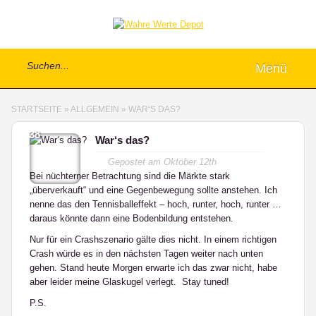
Menü
STARTSEITE
»
ALLGEMEIN
»
WAR‘S DAS?
38
War‘s das?
Gepostet am
Oktober 12th
Bei nüchterner Betrachtung sind die Märkte stark
„überverkauft“ und eine Gegenbewegung sollte anstehen. Ich
nenne das den Tennisballeffekt – hoch, runter, hoch, runter …
daraus könnte dann eine Bodenbildung entstehen.
Nur für ein Crashszenario gälte dies nicht. In einem richtigen
Crash würde es in den nächsten Tagen weiter nach unten
gehen. Stand heute Morgen erwarte ich das zwar nicht, habe
aber leider meine Glaskugel verlegt. Stay tuned!
P.S.