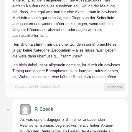
andere…), sondern allgemein um die Aussage, dass man
einfach Kaufen und alles aussitzen soll, wo ich der Meinung
bin, dass, mal egal was nun für eine Aktie… man in gewissen
Marktsituationen gut dran ist, sich Dinge von der Seitenlinie
anzugucken und wieder später einzusteigen, wenn sich ein
längerer Bärenmarkt abzeichnet oder sagen wir nicht
auszuschließen ist…
Herr Brichta stimmt mir da sicher zu, denn sonst bräuchte es
ja gar keine Kategorie „Depotalarm – alles muss raus“ geben,
die wäre dann überflüssig… *schmunzel*
Ich bleib dabei, ganz allgemein gemeint, ist durch ein gewisses
Timing und längere Bärenphasen nicht komplett mitzumachen,
die Wahrscheinlichkeit eine höhere Rendite zu erzielen höher…
Gepostet am 16. Oktober 2018
Antworten
P. Czeck
Jo, was spricht dagegen z.B.in einer andauernden
Realhochzinsphase, begleitet von relativ hohen Aktien-
KGVen den Rentenanteil zu Lasten der Aktienquote zu