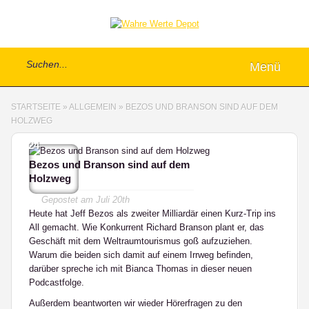
Menü
STARTSEITE
»
ALLGEMEIN
»
BEZOS UND BRANSON SIND AUF DEM
HOLZWEG
24
Bezos und Branson sind auf dem
Holzweg
Gepostet am
Juli 20th
Heute hat Jeff Bezos als zweiter Milliardär einen Kurz-Trip ins
All gemacht. Wie Konkurrent Richard Branson plant er, das
Geschäft mit dem Weltraumtourismus goß aufzuziehen.
Warum die beiden sich damit auf einem Irrweg befinden,
darüber spreche ich mit Bianca Thomas in dieser neuen
Podcastfolge.
Außerdem beantworten wir wieder Hörerfragen zu den