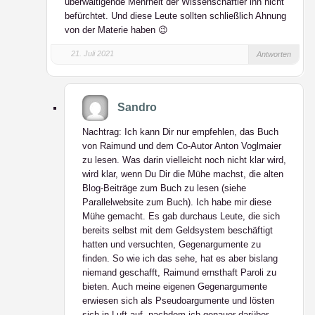
überwältigende Mehrheit der Wissenschaftler ihn nicht
befürchtet. Und diese Leute sollten schließlich Ahnung
von der Materie haben 😉
21. Juli 2021
Antworten
Sandro
Nachtrag: Ich kann Dir nur empfehlen, das Buch
von Raimund und dem Co-Autor Anton Voglmaier
zu lesen. Was darin vielleicht noch nicht klar wird,
wird klar, wenn Du Dir die Mühe machst, die alten
Blog-Beiträge zum Buch zu lesen (siehe
Parallelwebsite zum Buch). Ich habe mir diese
Mühe gemacht. Es gab durchaus Leute, die sich
bereits selbst mit dem Geldsystem beschäftigt
hatten und versuchten, Gegenargumente zu
finden. So wie ich das sehe, hat es aber bislang
niemand geschafft, Raimund ernsthaft Paroli zu
bieten. Auch meine eigenen Gegenargumente
erwiesen sich als Pseudoargumente und lösten
sich in Luft auf, nachdem ich genauer darüber