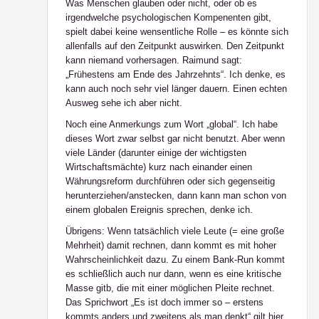
Was Menschen glauben oder nicht, oder ob es
irgendwelche psychologischen Kompenenten gibt,
spielt dabei keine wensentliche Rolle – es könnte sich
allenfalls auf den Zeitpunkt auswirken. Den Zeitpunkt
kann niemand vorhersagen. Raimund sagt:
„Frühestens am Ende des Jahrzehnts“. Ich denke, es
kann auch noch sehr viel länger dauern. Einen echten
Ausweg sehe ich aber nicht.
Noch eine Anmerkungs zum Wort „global“. Ich habe
dieses Wort zwar selbst gar nicht benutzt. Aber wenn
viele Länder (darunter einige der wichtigsten
Wirtschaftsmächte) kurz nach einander einen
Währungsreform durchführen oder sich gegenseitig
herunterziehen/anstecken, dann kann man schon von
einem globalen Ereignis sprechen, denke ich.
Übrigens: Wenn tatsächlich viele Leute (= eine große
Mehrheit) damit rechnen, dann kommt es mit hoher
Wahrscheinlichkeit dazu. Zu einem Bank-Run kommt
es schließlich auch nur dann, wenn es eine kritische
Masse gitb, die mit einer möglichen Pleite rechnet.
Das Sprichwort „Es ist doch immer so – erstens
kommts anders und zweitens als man denkt“ gilt hier